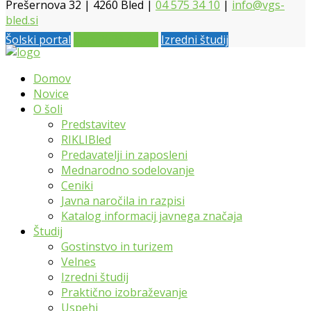
Prešernova 32 | 4260 Bled |
04 575 34 10
|
info@vgs-
bled.si
Šolski portal
Vpis 2026 / 2027
Izredni študij
Domov
Novice
O šoli
Predstavitev
RIKLIBled
Predavatelji in zaposleni
Mednarodno sodelovanje
Ceniki
Javna naročila in razpisi
Katalog informacij javnega značaja
Študij
Gostinstvo in turizem
Velnes
Izredni študij
Praktično izobraževanje
Uspehi