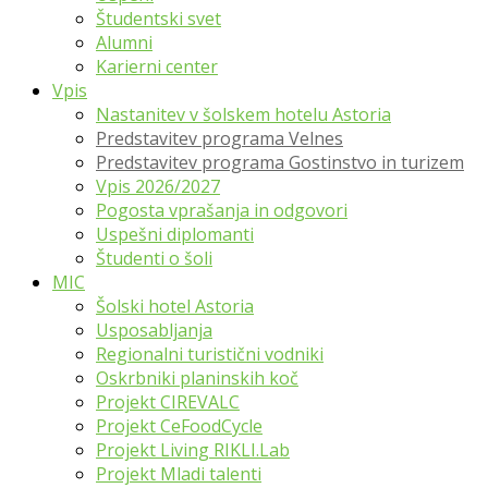
Študentski svet
Alumni
Karierni center
Vpis
Nastanitev v šolskem hotelu Astoria
Predstavitev programa Velnes
Predstavitev programa Gostinstvo in turizem
Vpis 2026/2027
Pogosta vprašanja in odgovori
Uspešni diplomanti
Študenti o šoli
MIC
Šolski hotel Astoria
Usposabljanja
Regionalni turistični vodniki
Oskrbniki planinskih koč
Projekt CIREVALC
Projekt CeFoodCycle
Projekt Living RIKLI.Lab
Projekt Mladi talenti