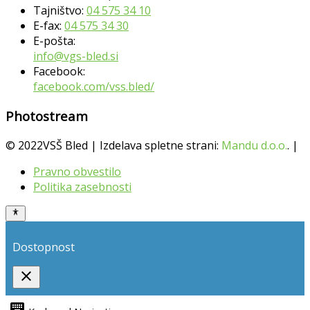
Tajništvo:
04 575 34 10
E-fax:
04 575 34 30
E-pošta:
info@vgs-bled.si
Facebook:
facebook.com/vss.bled/
Photostream
© 2022VSŠ Bled | Izdelava spletne strani:
Mandu d.o.o.
. |
Pravno obvestilo
Politika zasebnosti
Dostopnost
close
Toggle
the
keyboard