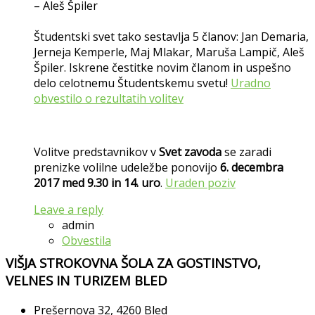
– Aleš Špiler
Študentski svet tako sestavlja 5 članov: Jan Demaria,
Jerneja Kemperle, Maj Mlakar, Maruša Lampič, Aleš
Špiler. Iskrene čestitke novim članom in uspešno
delo celotnemu Študentskemu svetu!
Uradno
obvestilo o rezultatih volitev
Volitve predstavnikov v
Svet zavoda
se zaradi
prenizke volilne udeležbe ponovijo
6. decembra
2017 med 9.30 in 14. uro
.
Uraden poziv
Leave a reply
admin
Obvestila
VIŠJA STROKOVNA ŠOLA ZA GOSTINSTVO,
VELNES IN TURIZEM BLED
Prešernova 32, 4260 Bled