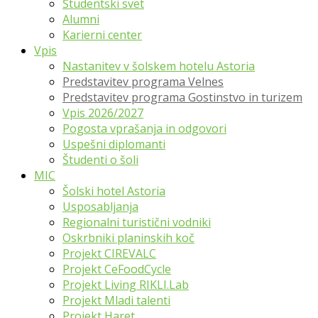
Študentski svet
Alumni
Karierni center
Vpis
Nastanitev v šolskem hotelu Astoria
Predstavitev programa Velnes
Predstavitev programa Gostinstvo in turizem
Vpis 2026/2027
Pogosta vprašanja in odgovori
Uspešni diplomanti
Študenti o šoli
MIC
Šolski hotel Astoria
Usposabljanja
Regionalni turistični vodniki
Oskrbniki planinskih koč
Projekt CIREVALC
Projekt CeFoodCycle
Projekt Living RIKLI.Lab
Projekt Mladi talenti
Projekt Haret