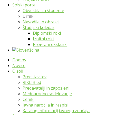
Šolski portal
Obvestila za študente
Urnik
Navodila in obrazci
Študijski koledar
Diplomski roki
Izpitni roki
Program ekskurzij
Domov
Novice
O šoli
Predstavitev
RIKLIBled
Predavatelji in zaposleni
Mednarodno sodelovanje
Ceniki
Javna naročila in razpisi
Katalog informacij javnega značaja