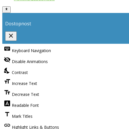
Dostopnost
close
Toggle
the
keyboard
Keyboard Navigation
visibility
of
visibility_off
the
Disable Animations
Accessibility
Toolbar
nights_stay
Contrast
format_size
Increase Text
text_fields
Decrease Text
font_download
Readable Font
title
Mark Titles
link
Highlight Links & Buttons