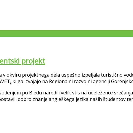
entski projekt
a v okviru projektnega dela uspešno izpeljala turistično vod
ET, ki ga izvajajo na Regionalni razvojni agenciji Gorenjske
vodenjem po Bledu naredili velik vtis na udeležence srečanja. So
stavili dobro znanje angleškega jezika naših študentov ter i