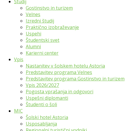
Študij
Gostinstvo in turizem
Velnes
Izredni študij
Praktično izobraževanje
Uspehi
Študentski svet
Alumni
Karierni center
Vpis
Nastanitev v šolskem hotelu Astoria
Predstavitev programa Velnes
Predstavitev programa Gostinstvo in turizem
Vpis 2026/2027
Pogosta vprašanja in odgovori
Uspešni diplomanti
Študenti o šoli
MIC
Šolski hotel Astoria
Usposabljanja
Regionalni turistični vodniki