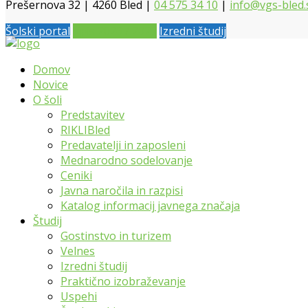
Prešernova 32 | 4260 Bled |
04 575 34 10
|
info@vgs-bled.
Šolski portal
Vpis 2026 / 2027
Izredni študij
Domov
Novice
O šoli
Predstavitev
RIKLIBled
Predavatelji in zaposleni
Mednarodno sodelovanje
Ceniki
Javna naročila in razpisi
Katalog informacij javnega značaja
Študij
Gostinstvo in turizem
Velnes
Izredni študij
Praktično izobraževanje
Uspehi