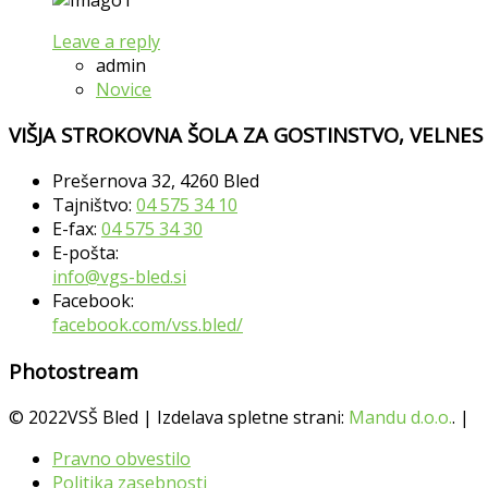
Leave a reply
admin
Novice
VIŠJA STROKOVNA ŠOLA ZA GOSTINSTVO, VELNES
Prešernova 32, 4260 Bled
Tajništvo:
04 575 34 10
E-fax:
04 575 34 30
E-pošta:
info@vgs-bled.si
Facebook:
facebook.com/vss.bled/
Photostream
© 2022VSŠ Bled | Izdelava spletne strani:
Mandu d.o.o.
. |
Pravno obvestilo
Politika zasebnosti