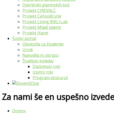
Oskrbniki planinskih koč
Projekt CIREVALC
Projekt CeFoodCycle
Projekt Living RIKLI.Lab
Projekt Mladi talenti
Projekt Haret
Šolski portal
Obvestila za študente
Urnik
Navodila in obrazci
Študijski koledar
Diplomski roki
Izpitni roki
Program ekskurzij
Za nami še en uspešno izvede
Domov