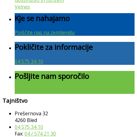
Velnes
Kje se nahajamo
Poiščite nas na zemljevidu
Pokličite za informacije
04 575 34 10
Pošljite nam sporočilo
Pošljite nam sporočilo
Tajništvo
Prešernova 32
4260 Bled
04 575 34 10
Fax:
04 / 574 21 30