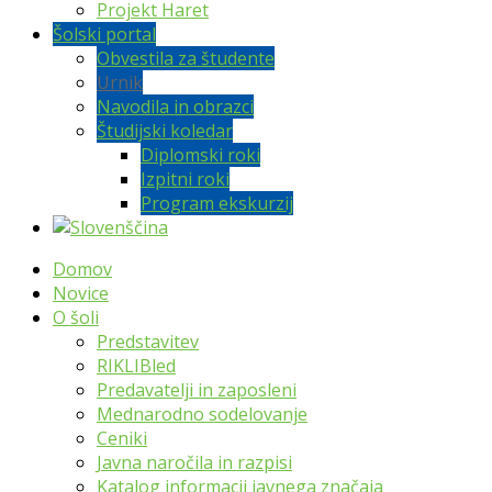
Projekt Haret
Šolski portal
Obvestila za študente
Urnik
Navodila in obrazci
Študijski koledar
Diplomski roki
Izpitni roki
Program ekskurzij
Domov
Novice
O šoli
Predstavitev
RIKLIBled
Predavatelji in zaposleni
Mednarodno sodelovanje
Ceniki
Javna naročila in razpisi
Katalog informacij javnega značaja