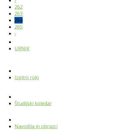
‹
262
263
264
265
›
URNIK
Izpitni roki
Študijski koledar
Navodila in obrazci