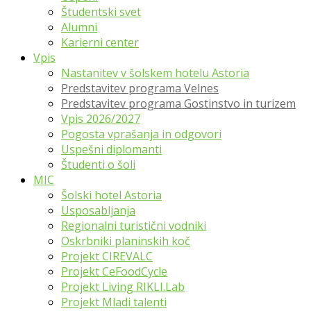
Študentski svet
Alumni
Karierni center
Vpis
Nastanitev v šolskem hotelu Astoria
Predstavitev programa Velnes
Predstavitev programa Gostinstvo in turizem
Vpis 2026/2027
Pogosta vprašanja in odgovori
Uspešni diplomanti
Študenti o šoli
MIC
Šolski hotel Astoria
Usposabljanja
Regionalni turistični vodniki
Oskrbniki planinskih koč
Projekt CIREVALC
Projekt CeFoodCycle
Projekt Living RIKLI.Lab
Projekt Mladi talenti