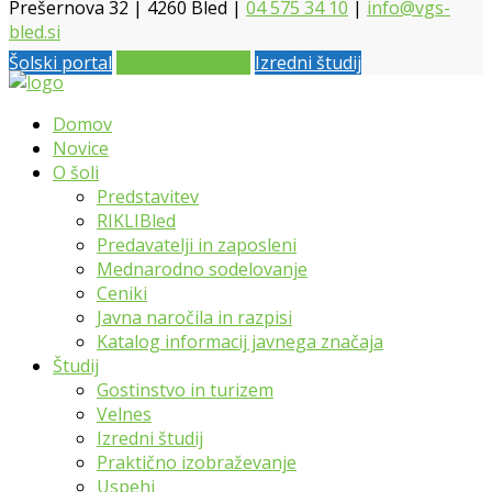
Prešernova 32 | 4260 Bled |
04 575 34 10
|
info@vgs-
bled.si
Šolski portal
Vpis 2026 / 2027
Izredni študij
Domov
Novice
O šoli
Predstavitev
RIKLIBled
Predavatelji in zaposleni
Mednarodno sodelovanje
Ceniki
Javna naročila in razpisi
Katalog informacij javnega značaja
Študij
Gostinstvo in turizem
Velnes
Izredni študij
Praktično izobraževanje
Uspehi