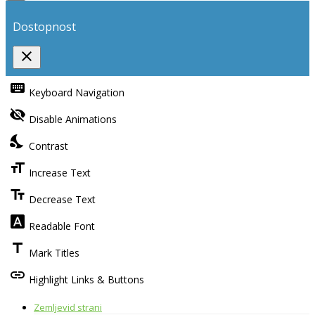
Dostopnost
close
Toggle
the
keyboard
Keyboard Navigation
visibility
of
visibility_off
the
Disable Animations
Accessibility
Toolbar
nights_stay
Contrast
format_size
Increase Text
text_fields
Decrease Text
font_download
Readable Font
title
Mark Titles
link
Highlight Links & Buttons
Zemljevid strani