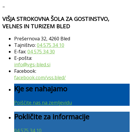
–
VIŠJA STROKOVNA ŠOLA ZA GOSTINSTVO,
VELNES IN TURIZEM BLED
Prešernova 32, 4260 Bled
Tajništvo:
04 575 34 10
E-fax:
04 575 34 30
E-pošta:
info@vgs-bled.si
Facebook:
facebook.com/vss.bled/
Kje se nahajamo
Poiščite nas na zemljevidu
Pokličite za informacije
04 575 34 10