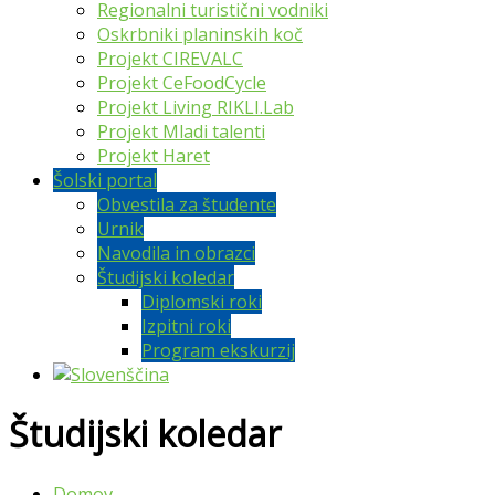
Regionalni turistični vodniki
Oskrbniki planinskih koč
Projekt CIREVALC
Projekt CeFoodCycle
Projekt Living RIKLI.Lab
Projekt Mladi talenti
Projekt Haret
Šolski portal
Obvestila za študente
Urnik
Navodila in obrazci
Študijski koledar
Diplomski roki
Izpitni roki
Program ekskurzij
Študijski koledar
Domov