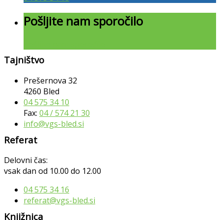
Pošljite nam sporočilo
Pošljite nam sporočilo
Tajništvo
Prešernova 32
4260 Bled
04 575 34 10
Fax:
04 / 574 21 30
info@vgs-bled.si
Referat
Delovni čas:
vsak dan od 10.00 do 12.00
04 575 34 16
referat@vgs-bled.si
Knjižnica