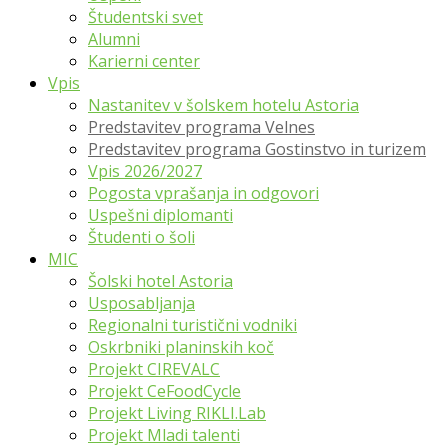
Študentski svet
Alumni
Karierni center
Vpis
Nastanitev v šolskem hotelu Astoria
Predstavitev programa Velnes
Predstavitev programa Gostinstvo in turizem
Vpis 2026/2027
Pogosta vprašanja in odgovori
Uspešni diplomanti
Študenti o šoli
MIC
Šolski hotel Astoria
Usposabljanja
Regionalni turistični vodniki
Oskrbniki planinskih koč
Projekt CIREVALC
Projekt CeFoodCycle
Projekt Living RIKLI.Lab
Projekt Mladi talenti