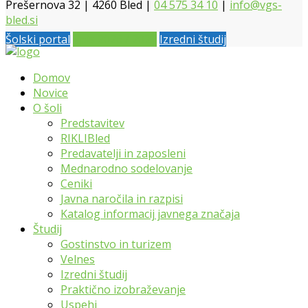
Prešernova 32 | 4260 Bled |
04 575 34 10
|
info@vgs-
bled.si
Šolski portal
Vpis 2026 / 2027
Izredni študij
Domov
Novice
O šoli
Predstavitev
RIKLIBled
Predavatelji in zaposleni
Mednarodno sodelovanje
Ceniki
Javna naročila in razpisi
Katalog informacij javnega značaja
Študij
Gostinstvo in turizem
Velnes
Izredni študij
Praktično izobraževanje
Uspehi