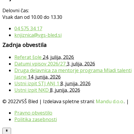
Delovni čas:
Vsak dan od 10.00 do 13.30
04 575 34 17
knjiznica@vgs-bled.si
Zadnja obvestila
Referat šole
24. julija, 2026
Datumi vpisov 2026/27
3. julija, 2026
Druga delavnica za mentorje programa Mladi talenti
Jasne
14. junija, 2026
Ustni izpit STJ ANJ 1
8. junija, 2026
Ustni izpit NKD
8. junija, 2026
© 2022VSŠ Bled | Izdelava spletne strani:
Mandu d.o.o.
. |
Pravno obvestilo
Politika zasebnosti