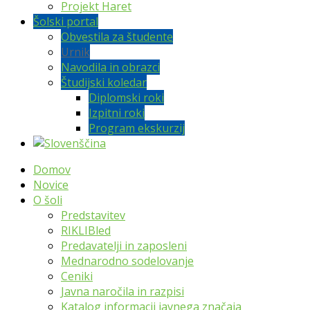
Projekt Haret
Šolski portal
Obvestila za študente
Urnik
Navodila in obrazci
Študijski koledar
Diplomski roki
Izpitni roki
Program ekskurzij
Domov
Novice
O šoli
Predstavitev
RIKLIBled
Predavatelji in zaposleni
Mednarodno sodelovanje
Ceniki
Javna naročila in razpisi
Katalog informacij javnega značaja