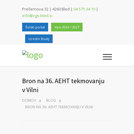
Prešernova 32 | 4260 Bled |
04 575 34 10
|
info@vgs-bled.si
Šolski portal
Vpis 2026 / 2027
Izredni študij
Bron na 36. AEHT tekmovanju
v Vilni
DOMOV
BLOG
BRON NA 36. AEHT TEKMOVANJU V VILNI