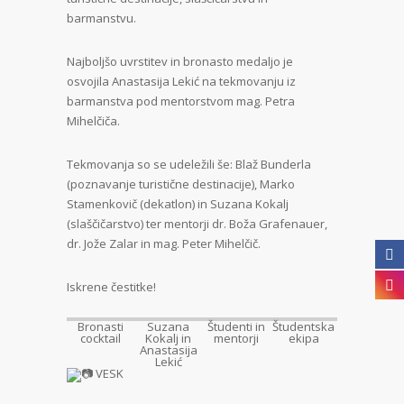
barmanstvu.
Najboljšo uvrstitev in bronasto medaljo je
osvojila Anastasija Lekić na tekmovanju iz
barmanstva pod mentorstvom mag. Petra
Mihelčiča.
Tekmovanja so se udeležili še: Blaž Bunderla
(poznavanje turistične destinacije), Marko
Stamenkovič (dekatlon) in Suzana Kokalj
(slaščičarstvo) ter mentorji dr. Boža Grafenauer,
dr. Jože Zalar in mag. Peter Mihelčič.
Iskrene čestitke!
Bronasti
Suzana
Študenti in
Študentska
cocktail
Kokalj in
mentorji
ekipa
Anastasija
Lekić
VESK