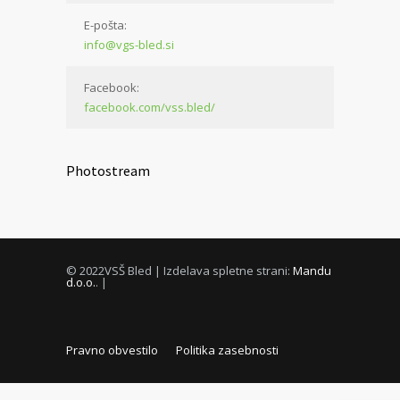
E-pošta:
info@vgs-bled.si
Facebook:
facebook.com/vss.bled/
Photostream
© 2022VSŠ Bled | Izdelava spletne strani:
Mandu
d.o.o.
. |
Pravno obvestilo
Politika zasebnosti