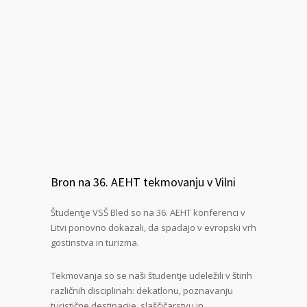
Bron na 36. AEHT tekmovanju v Vilni
Študentje VSŠ Bled so na 36. AEHT konferenci v
Litvi ponovno dokazali, da spadajo v evropski vrh
gostinstva in turizma.
Tekmovanja so se naši študentje udeležili v štirih
različnih disciplinah: dekatlonu, poznavanju
turistične destinacije, slaščičarstvu in