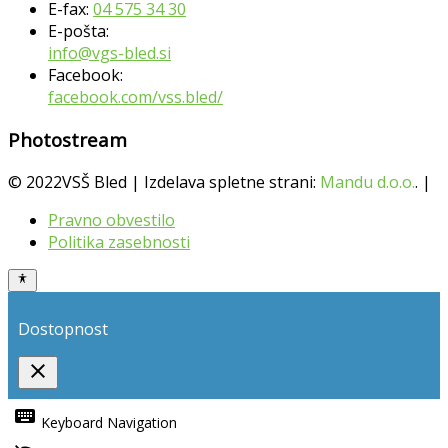
E-fax:
04 575 34 30
E-pošta:
info@vgs-bled.si
Facebook:
facebook.com/vss.bled/
Photostream
© 2022VSŠ Bled | Izdelava spletne strani:
Mandu d.o.o.
. |
Pravno obvestilo
Politika zasebnosti
Dostopnost
close
Toggle
the
keyboard
Keyboard Navigation
visibility
of