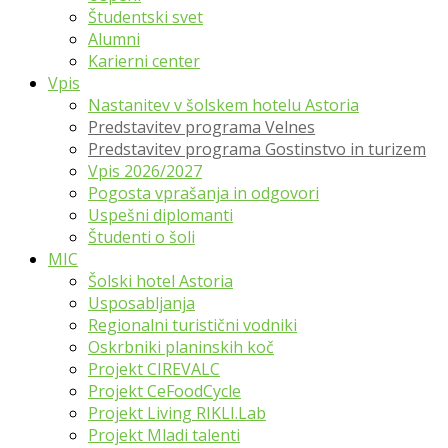
Študentski svet
Alumni
Karierni center
Vpis
Nastanitev v šolskem hotelu Astoria
Predstavitev programa Velnes
Predstavitev programa Gostinstvo in turizem
Vpis 2026/2027
Pogosta vprašanja in odgovori
Uspešni diplomanti
Študenti o šoli
MIC
Šolski hotel Astoria
Usposabljanja
Regionalni turistični vodniki
Oskrbniki planinskih koč
Projekt CIREVALC
Projekt CeFoodCycle
Projekt Living RIKLI.Lab
Projekt Mladi talenti