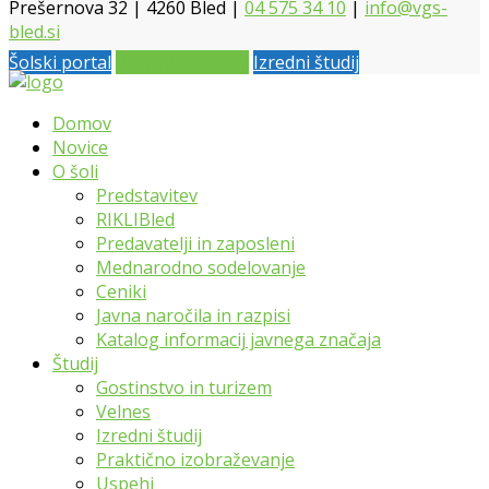
Prešernova 32 | 4260 Bled |
04 575 34 10
|
info@vgs-
bled.si
Šolski portal
Vpis 2026 / 2027
Izredni študij
Domov
Novice
O šoli
Predstavitev
RIKLIBled
Predavatelji in zaposleni
Mednarodno sodelovanje
Ceniki
Javna naročila in razpisi
Katalog informacij javnega značaja
Študij
Gostinstvo in turizem
Velnes
Izredni študij
Praktično izobraževanje
Uspehi