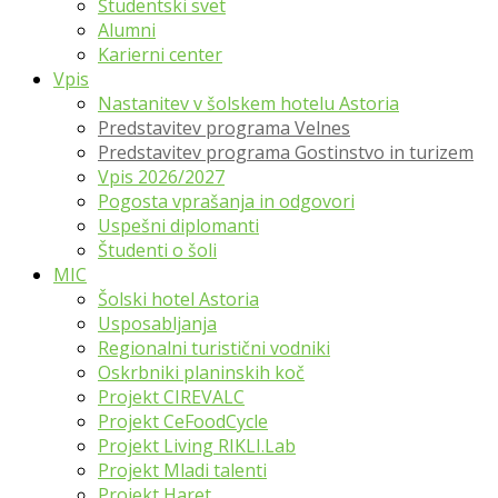
Študentski svet
Alumni
Karierni center
Vpis
Nastanitev v šolskem hotelu Astoria
Predstavitev programa Velnes
Predstavitev programa Gostinstvo in turizem
Vpis 2026/2027
Pogosta vprašanja in odgovori
Uspešni diplomanti
Študenti o šoli
MIC
Šolski hotel Astoria
Usposabljanja
Regionalni turistični vodniki
Oskrbniki planinskih koč
Projekt CIREVALC
Projekt CeFoodCycle
Projekt Living RIKLI.Lab
Projekt Mladi talenti
Projekt Haret