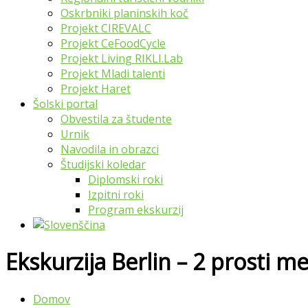
Oskrbniki planinskih koč
Projekt CIREVALC
Projekt CeFoodCycle
Projekt Living RIKLI.Lab
Projekt Mladi talenti
Projekt Haret
Šolski portal
Obvestila za študente
Urnik
Navodila in obrazci
Študijski koledar
Diplomski roki
Izpitni roki
Program ekskurzij
Ekskurzija Berlin – 2 prosti me
Domov