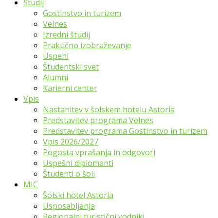
Študij
Gostinstvo in turizem
Velnes
Izredni študij
Praktično izobraževanje
Uspehi
Študentski svet
Alumni
Karierni center
Vpis
Nastanitev v šolskem hotelu Astoria
Predstavitev programa Velnes
Predstavitev programa Gostinstvo in turizem
Vpis 2026/2027
Pogosta vprašanja in odgovori
Uspešni diplomanti
Študenti o šoli
MIC
Šolski hotel Astoria
Usposabljanja
Regionalni turistični vodniki