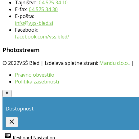
Tajništvo:
04 575 34 10
E-fax:
04 575 34 30
E-pošta:
info@vgs-bled.si
Facebook:
facebook.com/vss.bled/
Photostream
© 2022VSŠ Bled | Izdelava spletne strani:
Mandu d.o.o.
. |
Pravno obvestilo
Politika zasebnosti
Dostopnost
close
Toggle
the
keyboard
Keyboard Navigation
visibility