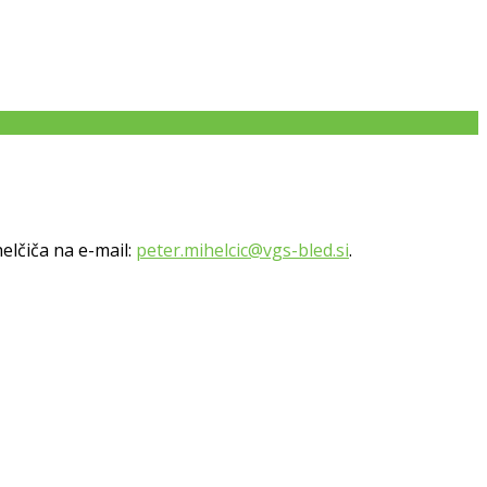
helčiča na e-mail:
peter.mihelcic@vgs-bled.si
.