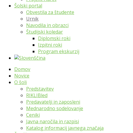
Šolski portal
Obvestila za študente
Urnik
Navodila in obrazci
Študijski koledar
Diplomski roki
Izpitni roki
Program ekskurzij
Domov
Novice
O šoli
Predstavitev
RIKLIBled
Predavatelji in zaposleni
Mednarodno sodelovanje
Ceniki
Javna naročila in razpisi
Katalog informacij javnega značaja