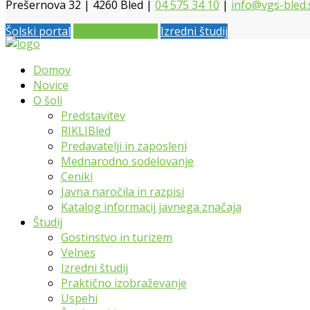
Prešernova 32 | 4260 Bled |
04 575 34 10
|
info@vgs-bled.
Šolski portal
Vpis 2026 / 2027
Izredni študij
Domov
Novice
O šoli
Predstavitev
RIKLIBled
Predavatelji in zaposleni
Mednarodno sodelovanje
Ceniki
Javna naročila in razpisi
Katalog informacij javnega značaja
Študij
Gostinstvo in turizem
Velnes
Izredni študij
Praktično izobraževanje
Uspehi