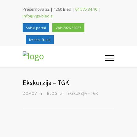
Prešernova 32 | 4260 Bled |
04 575 34 10
|
info@vgs-bled.si
Šolski portal
Vpis 2026 / 2027
Izredni študij
Ekskurzija – TGK
DOMOV
BLOG
EKSKURZIJA – TGK