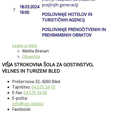
prejšnjih generacij)
18.03.2024
7
16:00
POSLOVANJE HOTELOV IN
TURISTIČNIH AGENCIJ
POSLOVANJE PRENOČITVENIH IN
PREHRAMBNIH OBRATOV
Leave a reply
Melita Bresan
Obvestila
VIŠJA STROKOVNA ŠOLA ZA GOSTINSTVO,
VELNES IN TURIZEM BLED
Prešernova 32, 4260 Bled
Tajništvo:
04 575 34 10
E-fax:
04 575 34 30
E-pošta:
info@vgs-bled.si
Facebook: