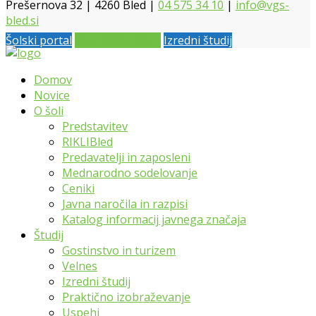
Prešernova 32 | 4260 Bled |
04 575 34 10
|
info@vgs-
bled.si
Šolski portal
Vpis 2026 / 2027
Izredni študij
Domov
Novice
O šoli
Predstavitev
RIKLIBled
Predavatelji in zaposleni
Mednarodno sodelovanje
Ceniki
Javna naročila in razpisi
Katalog informacij javnega značaja
Študij
Gostinstvo in turizem
Velnes
Izredni študij
Praktično izobraževanje
Uspehi