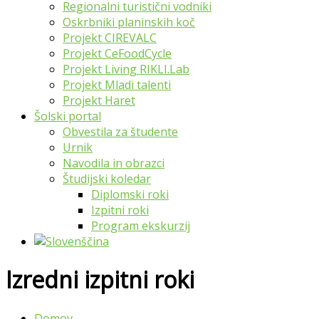
Regionalni turistični vodniki
Oskrbniki planinskih koč
Projekt CIREVALC
Projekt CeFoodCycle
Projekt Living RIKLI.Lab
Projekt Mladi talenti
Projekt Haret
Šolski portal
Obvestila za študente
Urnik
Navodila in obrazci
Študijski koledar
Diplomski roki
Izpitni roki
Program ekskurzij
Izredni izpitni roki
Domov