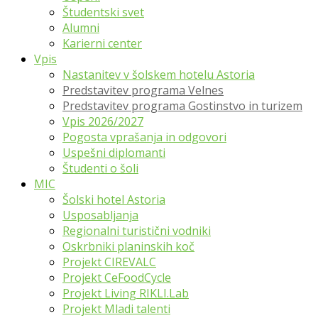
Študentski svet
Alumni
Karierni center
Vpis
Nastanitev v šolskem hotelu Astoria
Predstavitev programa Velnes
Predstavitev programa Gostinstvo in turizem
Vpis 2026/2027
Pogosta vprašanja in odgovori
Uspešni diplomanti
Študenti o šoli
MIC
Šolski hotel Astoria
Usposabljanja
Regionalni turistični vodniki
Oskrbniki planinskih koč
Projekt CIREVALC
Projekt CeFoodCycle
Projekt Living RIKLI.Lab
Projekt Mladi talenti