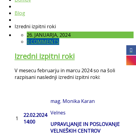
Blog
Izredni izpitni roki
26. JANUARJA, 2024
0 COMMENTS
Izredni izpitni roki
V mesecu februarju in marcu 2024 so na šoli
razpisani naslednji izredni izpitni roki:
mag. Monika Karan
Velnes
22.02.2024
1
14:00
UPRAVLJANJE IN POSLOVANJE
VELNEŠKIH CENTROV