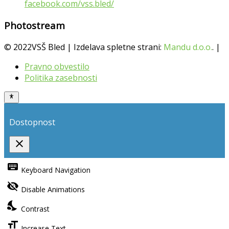
facebook.com/vss.bled/
Photostream
© 2022VSŠ Bled | Izdelava spletne strani:
Mandu d.o.o.
. |
Pravno obvestilo
Politika zasebnosti
Dostopnost
close
Toggle
the
keyboard
Keyboard Navigation
visibility
of
visibility_off
the
Disable Animations
Accessibility
Toolbar
nights_stay
Contrast
format_size
Increase Text