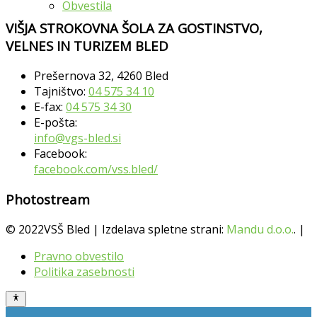
Obvestila
VIŠJA STROKOVNA ŠOLA ZA GOSTINSTVO,
VELNES IN TURIZEM BLED
Prešernova 32, 4260 Bled
Tajništvo:
04 575 34 10
E-fax:
04 575 34 30
E-pošta:
info@vgs-bled.si
Facebook:
facebook.com/vss.bled/
Photostream
© 2022VSŠ Bled | Izdelava spletne strani:
Mandu d.o.o.
. |
Pravno obvestilo
Politika zasebnosti