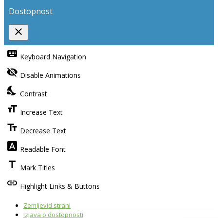
Dostopnost
close
Toggle
the
keyboard
Keyboard Navigation
visibility
of
visibility_off
the
Disable Animations
Accessibility
Toolbar
nights_stay
Contrast
format_size
Increase Text
text_fields
Decrease Text
font_download
Readable Font
title
Mark Titles
link
Highlight Links & Buttons
Zemljevid strani
Izjava o dostopnosti