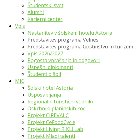
Študentski svet
Alumni
Karierni center
Vpis
Nastanitev v šolskem hotelu Astoria
Predstavitev programa Velnes
Predstavitev programa Gostinstvo in turizem
Vpis 2026/2027
Pogosta vprašanja in odgovori
Uspešni diplomanti
Študenti o šoli
MIC
Šolski hotel Astoria
Usposabljanja
Regionalni turistični vodniki
Oskrbniki planinskih koč
Projekt CIREVALC
Projekt CeFoodCycle
Projekt Living RIKLI.Lab
Projekt Mladi talenti