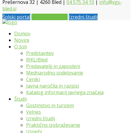
Prešernova 32 | 4260 Bled |
04 575 34 10
|
info@vgs-
bled.si
Šolski portal
Vpis 2026 / 2027
Izredni študij
Domov
Novice
O šoli
Predstavitev
RIKLIBled
Predavatelji in zaposleni
Mednarodno sodelovanje
Ceniki
Javna naročila in razpisi
Katalog informacij javnega značaja
Študij
Gostinstvo in turizem
Velnes
Izredni študij
Praktično izobraževanje
Uspehi