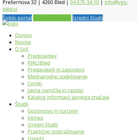
Prešernova 32 | 4260 Bled |
04 575 34 10
|
info@vgs-
bled.si
Šolski portal
Vpis 2026 / 2027
Izredni študij
Domov
Novice
O šoli
Predstavitev
RIKLIBled
Predavatelji in zaposleni
Mednarodno sodelovanje
Ceniki
Javna naročila in razpisi
Katalog informacij javnega značaja
Študij
Gostinstvo in turizem
Velnes
Izredni študij
Praktično izobraževanje
Uspehi