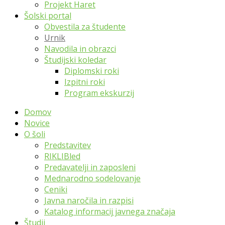
Projekt Haret
Šolski portal
Obvestila za študente
Urnik
Navodila in obrazci
Študijski koledar
Diplomski roki
Izpitni roki
Program ekskurzij
Domov
Novice
O šoli
Predstavitev
RIKLIBled
Predavatelji in zaposleni
Mednarodno sodelovanje
Ceniki
Javna naročila in razpisi
Katalog informacij javnega značaja
Študij