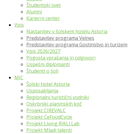
Študentski svet
Alumni
Karierni center
Vpis
Nastanitev v šolskem hotelu Astoria
Predstavitev programa Velnes
Predstavitev programa Gostinstvo in turizem
Vpis 2026/2027
Pogosta vprašanja in odgovori
Uspešni diplomanti
Študenti o šoli
MIC
Šolski hotel Astoria
Usposabljanja
Regionalni turistični vodniki
Oskrbniki planinskih koč
Projekt CIREVALC
Projekt CeFoodCycle
Projekt Living RIKLI.Lab
Projekt Mladi talenti