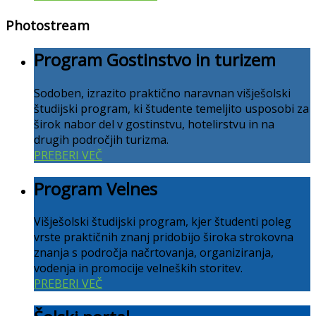
Photostream
Program Gostinstvo in turizem
Sodoben, izrazito praktično naravnan višješolski
študijski program, ki študente temeljito usposobi za
širok nabor del v gostinstvu, hotelirstvu in na
drugih področjih turizma.
PREBERI VEČ
Program Velnes
Višješolski študijski program, kjer študenti poleg
vrste praktičnih znanj pridobijo široka strokovna
znanja s področja načrtovanja, organiziranja,
vodenja in promocije velneških storitev.
PREBERI VEČ