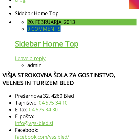
Sidebar Home Top
20. FEBRUARJA, 2013
0 COMMENTS
Sidebar Home Top
Leave a reply
admin
VIŠJA STROKOVNA ŠOLA ZA GOSTINSTVO,
VELNES IN TURIZEM BLED
Prešernova 32, 4260 Bled
Tajništvo:
04 575 34 10
E-fax:
04 575 34 30
E-pošta:
info@vgs-bled.si
Facebook:
facebook.com/vss.bled/