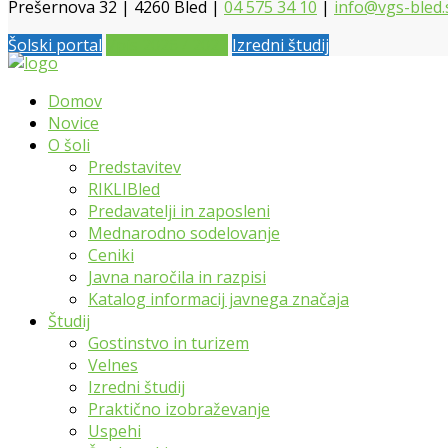
Prešernova 32 | 4260 Bled |
04 575 34 10
|
info@vgs-bled.
Šolski portal
Vpis 2026 / 2027
Izredni študij
Domov
Novice
O šoli
Predstavitev
RIKLIBled
Predavatelji in zaposleni
Mednarodno sodelovanje
Ceniki
Javna naročila in razpisi
Katalog informacij javnega značaja
Študij
Gostinstvo in turizem
Velnes
Izredni študij
Praktično izobraževanje
Uspehi