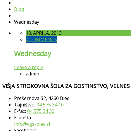
Blog
Wednesday
18. APRILA, 2013
0 COMMENTS
Wednesday
Leave a reply
admin
VIŠJA STROKOVNA ŠOLA ZA GOSTINSTVO, VELNES
Prešernova 32, 4260 Bled
Tajništvo:
04 575 34 10
E-fax:
04 575 34 30
E-pošta:
info@vgs-bled.si
Facebook: