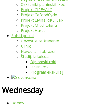
Oskrbniki planinskih koč
Projekt CIREVALC
Projekt CeFoodCycle
Projekt Living RIKLI.Lab
Projekt Mladi talenti
Projekt Haret
Šolski portal
Obvestila za študente
Urnik
Navodila in obrazci
Študijski koledar
Diplomski roki
Izpitni roki
Program ekskurzij
Wednesday
Domov