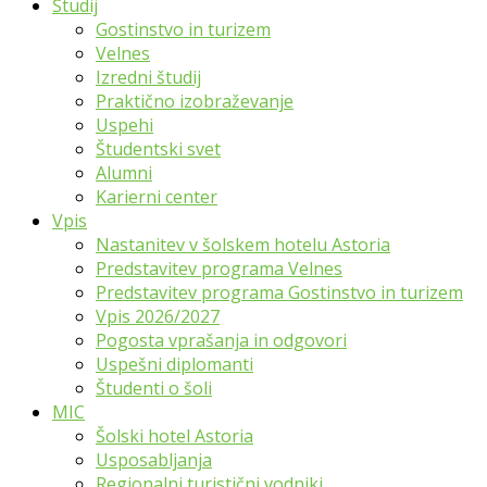
Študij
Gostinstvo in turizem
Velnes
Izredni študij
Praktično izobraževanje
Uspehi
Študentski svet
Alumni
Karierni center
Vpis
Nastanitev v šolskem hotelu Astoria
Predstavitev programa Velnes
Predstavitev programa Gostinstvo in turizem
Vpis 2026/2027
Pogosta vprašanja in odgovori
Uspešni diplomanti
Študenti o šoli
MIC
Šolski hotel Astoria
Usposabljanja
Regionalni turistični vodniki