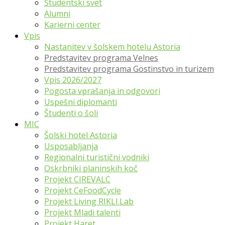
Študentski svet
Alumni
Karierni center
Vpis
Nastanitev v šolskem hotelu Astoria
Predstavitev programa Velnes
Predstavitev programa Gostinstvo in turizem
Vpis 2026/2027
Pogosta vprašanja in odgovori
Uspešni diplomanti
Študenti o šoli
MIC
Šolski hotel Astoria
Usposabljanja
Regionalni turistični vodniki
Oskrbniki planinskih koč
Projekt CIREVALC
Projekt CeFoodCycle
Projekt Living RIKLI.Lab
Projekt Mladi talenti
Projekt Haret