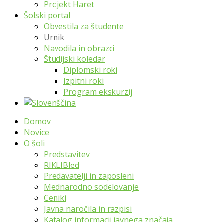
Projekt Haret
Šolski portal
Obvestila za študente
Urnik
Navodila in obrazci
Študijski koledar
Diplomski roki
Izpitni roki
Program ekskurzij
Domov
Novice
O šoli
Predstavitev
RIKLIBled
Predavatelji in zaposleni
Mednarodno sodelovanje
Ceniki
Javna naročila in razpisi
Katalog informacij javnega značaja