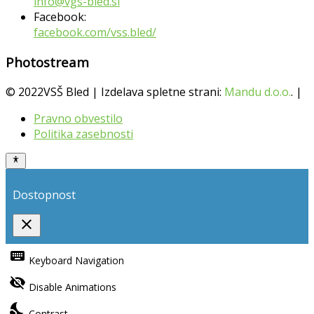
info@vgs-bled.si
Facebook:
facebook.com/vss.bled/
Photostream
© 2022VSŠ Bled | Izdelava spletne strani:
Mandu d.o.o.
. |
Pravno obvestilo
Politika zasebnosti
Dostopnost
close
Toggle
the
keyboard
Keyboard Navigation
visibility
of
visibility_off
the
Disable Animations
Accessibility
Toolbar
nights_stay
Contrast