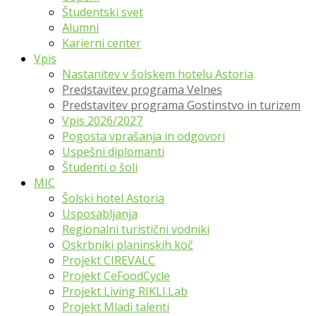
Študentski svet
Alumni
Karierni center
Vpis
Nastanitev v šolskem hotelu Astoria
Predstavitev programa Velnes
Predstavitev programa Gostinstvo in turizem
Vpis 2026/2027
Pogosta vprašanja in odgovori
Uspešni diplomanti
Študenti o šoli
MIC
Šolski hotel Astoria
Usposabljanja
Regionalni turistični vodniki
Oskrbniki planinskih koč
Projekt CIREVALC
Projekt CeFoodCycle
Projekt Living RIKLI.Lab
Projekt Mladi talenti