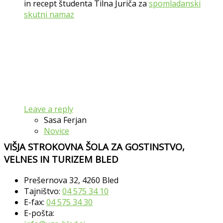
in recept študenta Tilna Juriča za
spomladanski
skutni namaz
Leave a reply
Sasa Ferjan
Novice
VIŠJA STROKOVNA ŠOLA ZA GOSTINSTVO,
VELNES IN TURIZEM BLED
Prešernova 32, 4260 Bled
Tajništvo:
04 575 34 10
E-fax:
04 575 34 30
E-pošta: