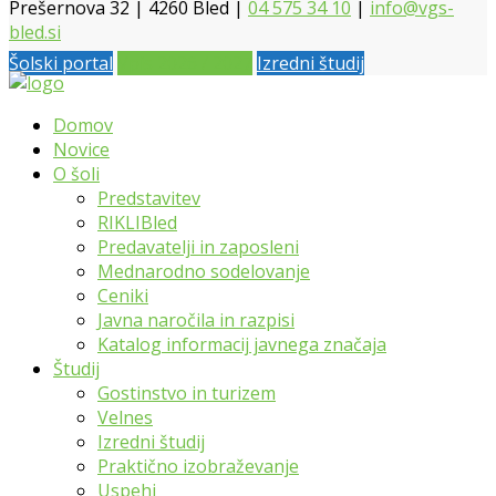
Prešernova 32 | 4260 Bled |
04 575 34 10
|
info@vgs-
bled.si
Šolski portal
Vpis 2026 / 2027
Izredni študij
Domov
Novice
O šoli
Predstavitev
RIKLIBled
Predavatelji in zaposleni
Mednarodno sodelovanje
Ceniki
Javna naročila in razpisi
Katalog informacij javnega značaja
Študij
Gostinstvo in turizem
Velnes
Izredni študij
Praktično izobraževanje
Uspehi