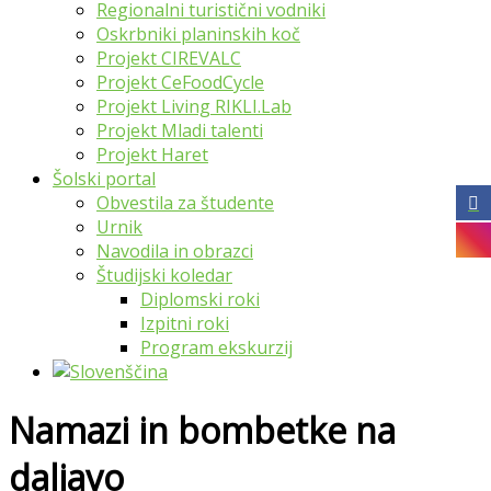
Regionalni turistični vodniki
Oskrbniki planinskih koč
Projekt CIREVALC
Projekt CeFoodCycle
Projekt Living RIKLI.Lab
Projekt Mladi talenti
Projekt Haret
Šolski portal
Obvestila za študente
Urnik
Navodila in obrazci
Študijski koledar
Diplomski roki
Izpitni roki
Program ekskurzij
Namazi in bombetke na
daljavo