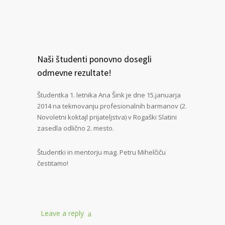
Naši študenti ponovno dosegli
odmevne rezultate!
Študentka 1. letnika Ana Šink je dne 15.januarja
2014 na tekmovanju profesionalnih barmanov (2.
Novoletni koktajl prijateljstva) v Rogaški Slatini
zasedla odlično 2. mesto.
Študentki in mentorju mag. Petru Mihelčiču
čestitamo!
Leave a reply