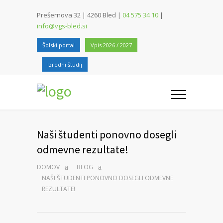
Prešernova 32 | 4260 Bled |
04 575 34 10
|
info@vgs-bled.si
Šolski portal
Vpis 2026 / 2027
Izredni študij
Naši študenti ponovno dosegli
odmevne rezultate!
DOMOV
BLOG
NAŠI ŠTUDENTI PONOVNO DOSEGLI ODMEVNE
REZULTATE!