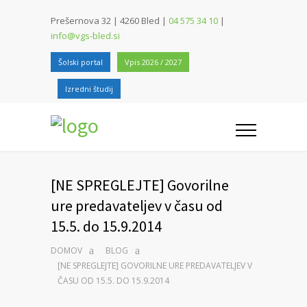
Prešernova 32 | 4260 Bled |
04 575 34 10
|
info@vgs-bled.si
Šolski portal
Vpis 2026 / 2027
Izredni študij
[NE SPREGLEJTE] Govorilne
ure predavateljev v času od
15.5. do 15.9.2014
DOMOV
BLOG
[NE SPREGLEJTE] GOVORILNE URE PREDAVATELJEV V
ČASU OD 15.5. DO 15.9.2014