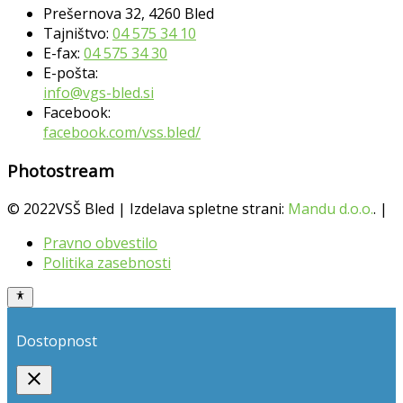
Prešernova 32, 4260 Bled
Tajništvo:
04 575 34 10
E-fax:
04 575 34 30
E-pošta:
info@vgs-bled.si
Facebook:
facebook.com/vss.bled/
Photostream
© 2022VSŠ Bled | Izdelava spletne strani:
Mandu d.o.o.
. |
Pravno obvestilo
Politika zasebnosti
Dostopnost
close
Toggle