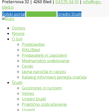
Prešernova 32 | 4260 Bled |
04 575 34 10
|
info@vgs-
bled.si
Šolski portal
Vpis 2026 / 2027
Izredni študij
Domov
Novice
O šoli
Predstavitev
RIKLIBled
Predavatelji in zaposleni
Mednarodno sodelovanje
Ceniki
Javna naročila in razpisi
Katalog informacij javnega značaja
Študij
Gostinstvo in turizem
Velnes
Izredni študij
Praktično izobraževanje
Uspehi