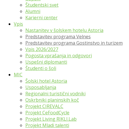
Študentski svet
Alumni
Karierni center
Vpis
Nastanitev v šolskem hotelu Astoria
Predstavitev programa Velnes
Predstavitev programa Gostinstvo in turizem
Vpis 2026/2027
Pogosta vprašanja in odgovori
Uspešni diplomanti
Študenti o šoli
MIC
Šolski hotel Astoria
Usposabljanja
Regionalni turistični vodniki
Oskrbniki planinskih koč
Projekt CIREVALC
Projekt CeFoodCycle
Projekt Living RIKLI.Lab
Projekt Mladi talenti