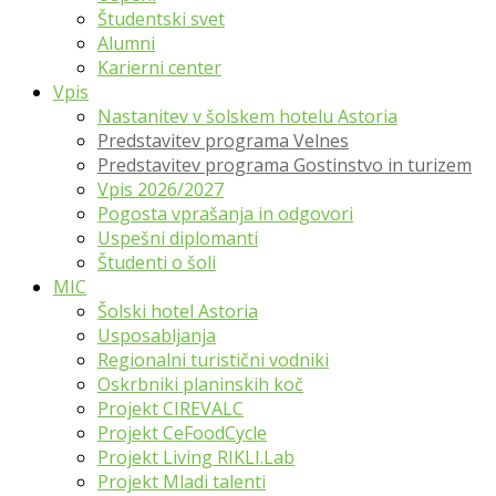
Študentski svet
Alumni
Karierni center
Vpis
Nastanitev v šolskem hotelu Astoria
Predstavitev programa Velnes
Predstavitev programa Gostinstvo in turizem
Vpis 2026/2027
Pogosta vprašanja in odgovori
Uspešni diplomanti
Študenti o šoli
MIC
Šolski hotel Astoria
Usposabljanja
Regionalni turistični vodniki
Oskrbniki planinskih koč
Projekt CIREVALC
Projekt CeFoodCycle
Projekt Living RIKLI.Lab
Projekt Mladi talenti