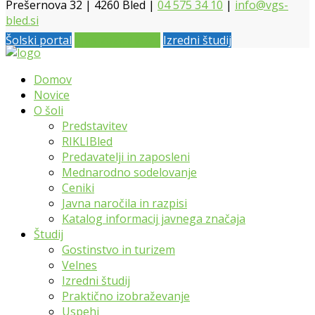
Prešernova 32 | 4260 Bled |
04 575 34 10
|
info@vgs-
bled.si
Šolski portal
Vpis 2026 / 2027
Izredni študij
Domov
Novice
O šoli
Predstavitev
RIKLIBled
Predavatelji in zaposleni
Mednarodno sodelovanje
Ceniki
Javna naročila in razpisi
Katalog informacij javnega značaja
Študij
Gostinstvo in turizem
Velnes
Izredni študij
Praktično izobraževanje
Uspehi