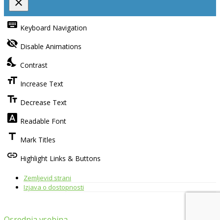
close
Toggle
the
keyboard
Keyboard Navigation
visibility
of
visibility_off
the
Disable Animations
Accessibility
Toolbar
nights_stay
Contrast
format_size
Increase Text
text_fields
Decrease Text
font_download
Readable Font
title
Mark Titles
link
Highlight Links & Buttons
Zemljevid strani
Izjava o dostopnosti
Osrednja vsebina