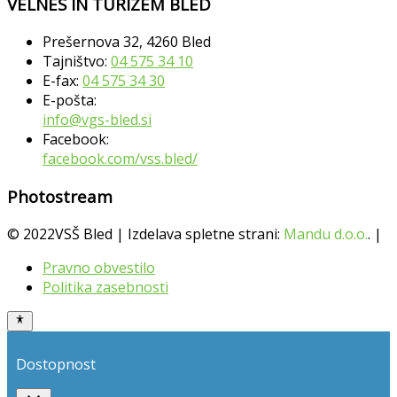
VELNES IN TURIZEM BLED
Prešernova 32, 4260 Bled
Tajništvo:
04 575 34 10
E-fax:
04 575 34 30
E-pošta:
info@vgs-bled.si
Facebook:
facebook.com/vss.bled/
Photostream
© 2022VSŠ Bled | Izdelava spletne strani:
Mandu d.o.o.
. |
Pravno obvestilo
Politika zasebnosti
Dostopnost