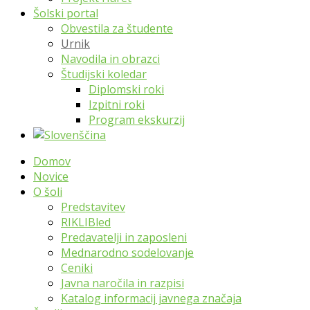
Šolski portal
Obvestila za študente
Urnik
Navodila in obrazci
Študijski koledar
Diplomski roki
Izpitni roki
Program ekskurzij
Domov
Novice
O šoli
Predstavitev
RIKLIBled
Predavatelji in zaposleni
Mednarodno sodelovanje
Ceniki
Javna naročila in razpisi
Katalog informacij javnega značaja