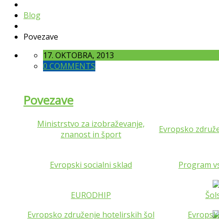
Blog
Povezave
17. OKTOBRA, 2013
0 COMMENTS
Povezave
Ministrstvo za izobraževanje,
Evropsko združen
znanost in šport
Evropski socialni sklad
Program vs
EURODHIP
Šol
Evropsko združenje hotelirskih šol
Evropsko