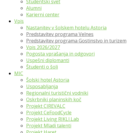
Študentski svet
Alumni
Karierni center
Vpis
Nastanitev v šolskem hotelu Astoria
Predstavitev programa Velnes
Predstavitev programa Gostinstvo in turizem
Vpis 2026/2027
Pogosta vprašanja in odgovori
Uspešni diplomanti
Študenti o šoli
MIC
Šolski hotel Astoria
Usposabljanja
Regionalni turistični vodniki
Oskrbniki planinskih koč
Projekt CIREVALC
Projekt CeFoodCycle
Projekt Living RIKLI.Lab
Projekt Mladi talenti
Projekt Haret