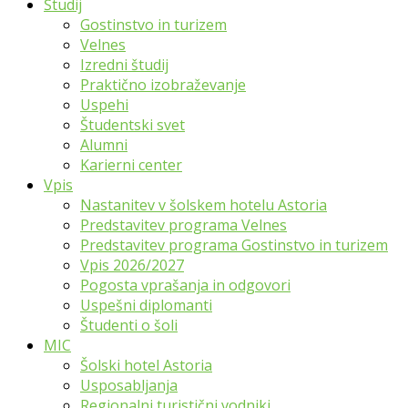
Študij
Gostinstvo in turizem
Velnes
Izredni študij
Praktično izobraževanje
Uspehi
Študentski svet
Alumni
Karierni center
Vpis
Nastanitev v šolskem hotelu Astoria
Predstavitev programa Velnes
Predstavitev programa Gostinstvo in turizem
Vpis 2026/2027
Pogosta vprašanja in odgovori
Uspešni diplomanti
Študenti o šoli
MIC
Šolski hotel Astoria
Usposabljanja
Regionalni turistični vodniki