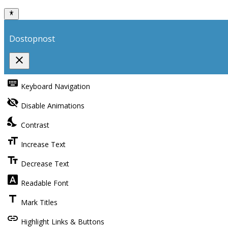
Dostopnost
close
Toggle
the
keyboard
Keyboard Navigation
visibility
of
visibility_off
the
Disable Animations
Accessibility
Toolbar
nights_stay
Contrast
format_size
Increase Text
text_fields
Decrease Text
font_download
Readable Font
title
Mark Titles
link
Highlight Links & Buttons