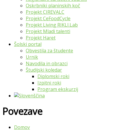
Oskrbniki planinskih koč
Projekt CIREVALC
Projekt CeFoodCycle
Projekt Living RIKLI.Lab
Projekt Mladi talenti
Projekt Haret
Šolski portal
Obvestila za študente
Urnik
Navodila in obrazci
Študijski koledar
Diplomski roki
Izpitni roki
Program ekskurzij
Povezave
Domov