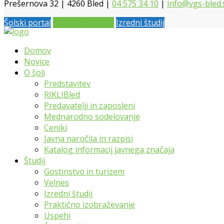
Prešernova 32 | 4260 Bled |
04 575 34 10
|
info@vgs-bled.
Šolski portal
Vpis 2026 / 2027
Izredni študij
Domov
Novice
O šoli
Predstavitev
RIKLIBled
Predavatelji in zaposleni
Mednarodno sodelovanje
Ceniki
Javna naročila in razpisi
Katalog informacij javnega značaja
Študij
Gostinstvo in turizem
Velnes
Izredni študij
Praktično izobraževanje
Uspehi