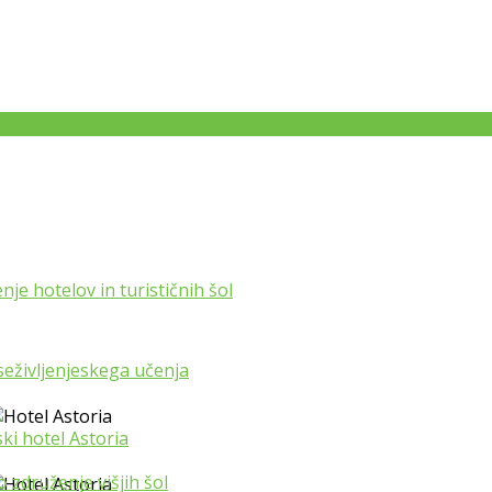
je hotelov in turističnih šol
eživljenjeskega učenja
ski hotel Astoria
 združenje višjih šol