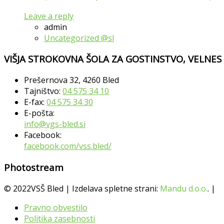
Leave a reply
admin
Uncategorized @sl
VIŠJA STROKOVNA ŠOLA ZA GOSTINSTVO, VELNES
Prešernova 32, 4260 Bled
Tajništvo:
04 575 34 10
E-fax:
04 575 34 30
E-pošta:
info@vgs-bled.si
Facebook:
facebook.com/vss.bled/
Photostream
© 2022VSŠ Bled | Izdelava spletne strani:
Mandu d.o.o.
. |
Pravno obvestilo
Politika zasebnosti