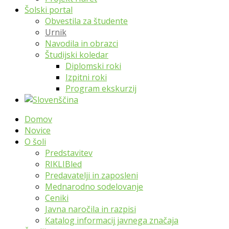
Šolski portal
Obvestila za študente
Urnik
Navodila in obrazci
Študijski koledar
Diplomski roki
Izpitni roki
Program ekskurzij
Domov
Novice
O šoli
Predstavitev
RIKLIBled
Predavatelji in zaposleni
Mednarodno sodelovanje
Ceniki
Javna naročila in razpisi
Katalog informacij javnega značaja