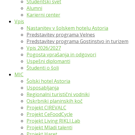
Študentski svet
Alumni
Karierni center
Vpis
Nastanitev v šolskem hotelu Astoria
Predstavitev programa Velnes
Predstavitev programa Gostinstvo in turizem
Vpis 2026/2027
Pogosta vprašanja in odgovori
Uspešni diplomanti
Študenti o šoli
MIC
Šolski hotel Astoria
Usposabljanja
Regionalni turistični vodniki
Oskrbniki planinskih koč
Projekt CIREVALC
Projekt CeFoodCycle
Projekt Living RIKLI.Lab
Projekt Mladi talenti
Projekt Haret