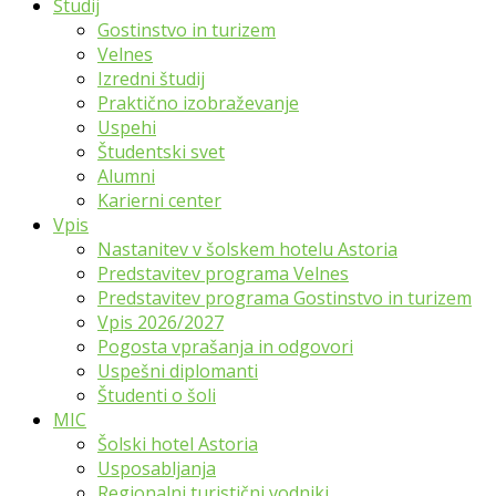
Študij
Gostinstvo in turizem
Velnes
Izredni študij
Praktično izobraževanje
Uspehi
Študentski svet
Alumni
Karierni center
Vpis
Nastanitev v šolskem hotelu Astoria
Predstavitev programa Velnes
Predstavitev programa Gostinstvo in turizem
Vpis 2026/2027
Pogosta vprašanja in odgovori
Uspešni diplomanti
Študenti o šoli
MIC
Šolski hotel Astoria
Usposabljanja
Regionalni turistični vodniki