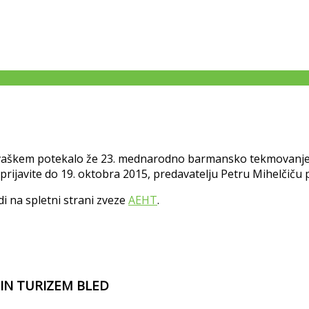
ovaškem potekalo že 23. mednarodno barmansko tekmovanje
e prijavite do 19. oktobra 2015, predavatelju Petru Mihelčič
i na spletni strani zveze
AEHT
.
 IN TURIZEM BLED