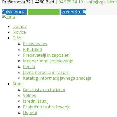
Prešernova 32 | 4260 Bled |
04 575 34 10
|
info@vgs-bled.
Šolski portal
Vpis 2026 / 2027
Izredni študij
Domov
Novice
O šoli
Predstavitev
RIKLIBled
Predavatelji in zaposleni
Mednarodno sodelovanje
Ceniki
Javna naročila in razpisi
Katalog informacij javnega značaja
Študij
Gostinstvo in turizem
Velnes
Izredni študij
Praktično izobraževanje
Uspehi