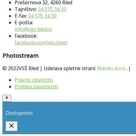
Prešernova 32, 4260 Bled
Tajništvo:
04 575 34 10
E-fax:
04 575 34 30
E-pošta:
info@vgs-bled.si
Facebook:
facebook.com/vss.bled/
Photostream
© 2022VSŠ Bled | Izdelava spletne strani:
Mandu d.o.o.
. |
Pravno obvestilo
Politika zasebnosti
Dostopnost
close
Toggle