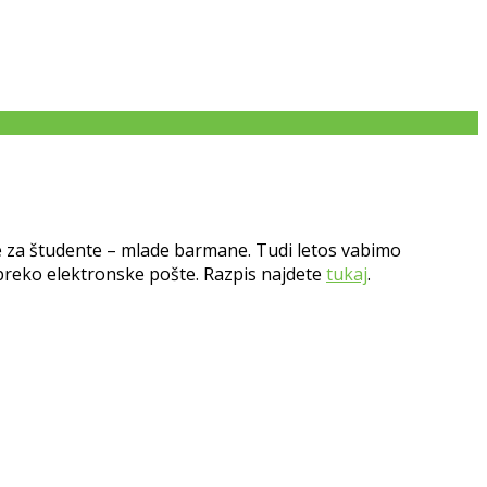
 za študente – mlade barmane.
Tudi letos vabimo
u preko elektronske pošte. Razpis najdete
tukaj
.