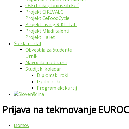
Oskrbniki planinskih koč
Projekt CIREVALC
Projekt CeFoodCycle
Projekt Living RIKLI.Lab
Projekt Mladi talenti
Projekt Haret
Šolski portal
Obvestila za študente
Urnik
Navodila in obrazci
Študijski koledar
Diplomski roki
Izpitni roki
Program ekskurzij
Prijava na tekmovanje EURO
Domov