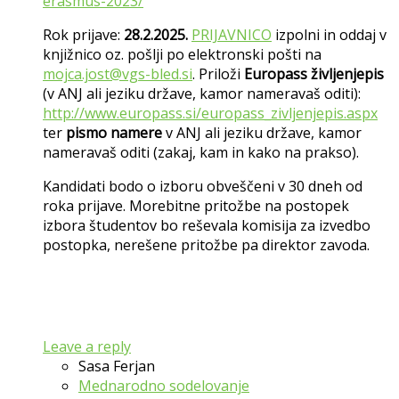
erasmus-2023/
Rok prijave:
28.2.2025.
PRIJAVNICO
izpolni in oddaj v
knjižnico oz. pošlji po elektronski pošti na
mojca.jost@vgs-bled.si
. Priloži
Europass življenjepis
(v ANJ ali jeziku države, kamor nameravaš oditi):
http://www.europass.si/europass_zivljenjepis.aspx
ter
pismo namere
v ANJ ali jeziku države, kamor
nameravaš oditi (zakaj, kam in kako na prakso).
Kandidati bodo o izboru obveščeni v 30 dneh od
roka prijave. Morebitne pritožbe na postopek
izbora študentov bo reševala komisija za izvedbo
postopka, nerešene pritožbe pa direktor zavoda.
Leave a reply
Sasa Ferjan
Mednarodno sodelovanje