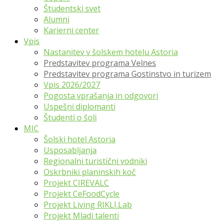
Študentski svet
Alumni
Karierni center
Vpis
Nastanitev v šolskem hotelu Astoria
Predstavitev programa Velnes
Predstavitev programa Gostinstvo in turizem
Vpis 2026/2027
Pogosta vprašanja in odgovori
Uspešni diplomanti
Študenti o šoli
MIC
Šolski hotel Astoria
Usposabljanja
Regionalni turistični vodniki
Oskrbniki planinskih koč
Projekt CIREVALC
Projekt CeFoodCycle
Projekt Living RIKLI.Lab
Projekt Mladi talenti