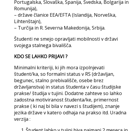
Portugalska, Slovaška, Španija, Švedska, Bolgarija in
Romunija),
– države članice EEA/EFTA (Islandija, Norveška,
Lihtenštajn),
– Turčija in R. Severna Makedonija, Srbija.
Študenti ne smejo opravljati mobilnosti v državi
svojega stalnega bivališča.
KDO SE LAHKO PRIJAVI ?
Minimalni kriteriji, ki jih mora izpolnjevati
študent/ka, so formalni status v RS (državljan,
begunec, stalno prebivališče, osebe brez
državljanstva) in status študenta v času študijske
prakse/ študija v tujini. Dodatne zahteve so lahko
zadostna motiviranost študenta/ke, primernost
prakse ( ki naj bi bila v navezi s študijem), znanje
jezika države v katero odhaja na prakso itd. Uradna
verzija :
Študent lahko v tujini biva najmanj 2 meseca in