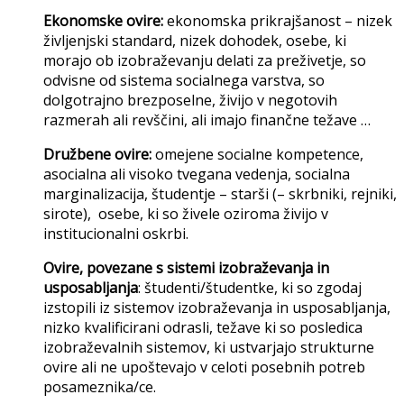
Ekonomske ovire:
ekonomska prikrajšanost – nizek
življenjski standard, nizek dohodek, osebe, ki
morajo ob izobraževanju delati za preživetje, so
odvisne od sistema socialnega varstva, so
dolgotrajno brezposelne, živijo v negotovih
razmerah ali revščini, ali imajo finančne težave …
Družbene ovire:
omejene socialne kompetence,
asocialna ali visoko tvegana vedenja, socialna
marginalizacija, študentje – starši (– skrbniki, rejniki,
sirote), osebe, ki so živele oziroma živijo v
institucionalni oskrbi.
Ovire, povezane s sistemi izobraževanja in
usposabljanja
: študenti/študentke, ki so zgodaj
izstopili iz sistemov izobraževanja in usposabljanja,
nizko kvalificirani odrasli, težave ki so posledica
izobraževalnih sistemov, ki ustvarjajo strukturne
ovire ali ne upoštevajo v celoti posebnih potreb
posameznika/ce.