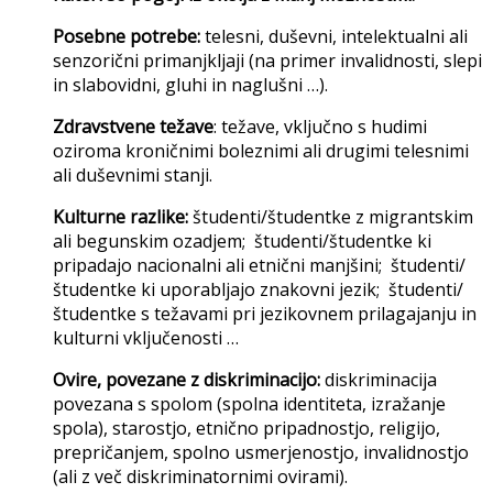
Posebne potrebe:
telesni, duševni, intelektualni ali
senzorični primanjkljaji (na primer invalidnosti, slepi
in slabovidni, gluhi in naglušni …).
Zdravstvene težave
: težave, vključno s hudimi
oziroma kroničnimi boleznimi ali drugimi telesnimi
ali duševnimi stanji.
Kulturne razlike:
študenti/študentke z migrantskim
ali begunskim ozadjem; študenti/študentke ki
pripadajo nacionalni ali etnični manjšini; študenti/
študentke ki uporabljajo znakovni jezik; študenti/
študentke s težavami pri jezikovnem prilagajanju in
kulturni vključenosti …
Ovire, povezane z diskriminacijo:
diskriminacija
povezana s spolom (spolna identiteta, izražanje
spola), starostjo, etnično pripadnostjo, religijo,
prepričanjem, spolno usmerjenostjo, invalidnostjo
(ali z več diskriminatornimi ovirami).