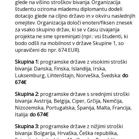
glede na višino stroškov bivanja. Organizacija
študentu oziroma mlademu diplomantu dodeli
dotacijo glede na ciljno državo in v okviru naslednjih
omejitev. Organizacija določi enoten/fiksen znesek
za vsako skupino držav, ki se v času izvajanja
projekta ne sme spreminjati (npr.: vsi študenti, ki
bodo odšli na mobilnost v države Skupine 1, so
upravičeni do npr. 674 EUR).
Skupina 1:
programske države z visokimi stroški
bivanja: Danska, Finska, Islandija, Irska,
Luksemburg, Lihtenštajn, Norveška, Švedska:
do
674€
Skupina 2:
programske države s srednjimi stroški
bivanja: Avstrija, Belgija, Ciper, Grčija, Nemčija,
Nizozemska, Portugalska, Španija, Malta, Francija,
Italija:
do 674€
Skupina 3:
programske države z nižjimi stroški
bivanja: Bolgarija, Hrvaška, Češka republika,