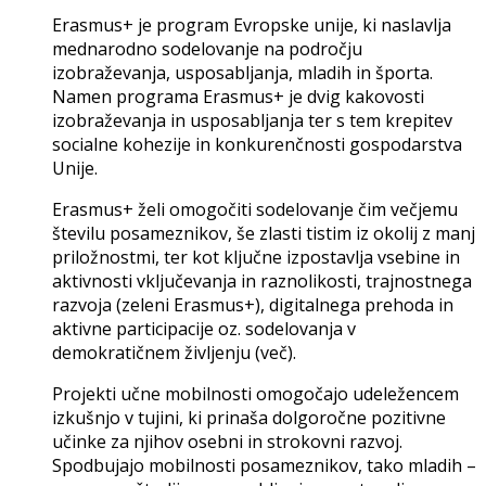
Erasmus+ je program Evropske unije, ki naslavlja
mednarodno sodelovanje na področju
izobraževanja, usposabljanja, mladih in športa.
Namen programa Erasmus+ je dvig kakovosti
izobraževanja in usposabljanja ter s tem krepitev
socialne kohezije in konkurenčnosti gospodarstva
Unije.
Erasmus+ želi omogočiti sodelovanje čim večjemu
številu posameznikov, še zlasti tistim iz okolij z manj
priložnostmi, ter kot ključne izpostavlja vsebine in
aktivnosti vključevanja in raznolikosti, trajnostnega
razvoja (zeleni Erasmus+), digitalnega prehoda in
aktivne participacije oz. sodelovanja v
demokratičnem življenju (več).
Projekti učne mobilnosti omogočajo udeležencem
izkušnjo v tujini, ki prinaša dolgoročne pozitivne
učinke za njihov osebni in stro​kovni razvoj.
Spodbujajo mobilnosti posameznikov, tako mladih –