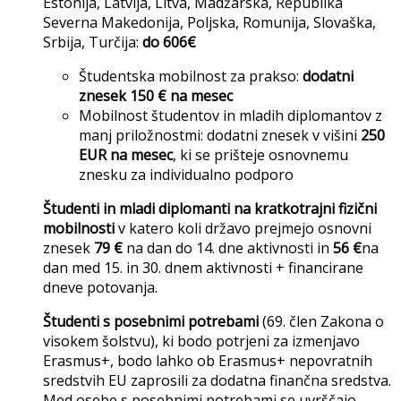
Estonija, Latvija, Litva, Madžarska, Republika
Severna Makedonija, Poljska, Romunija, Slovaška,
Srbija, Turčija:
do 606€
Študentska mobilnost za prakso:
dodatni
znesek 150 € na mesec
Mobilnost študentov in mladih diplomantov z
manj priložnostmi: dodatni znesek v višini
250
EUR na mesec
, ki se prišteje osnovnemu
znesku za individualno podporo
Študenti in mladi diplomanti na kratkotrajni fizični
mobilnosti
v katero koli državo prejmejo osnovni
znesek
79 €
na dan do 14. dne aktivnosti in
56 €
na
dan med 15. in 30. dnem aktivnosti + financirane
dneve potovanja.
Študenti s posebnimi potrebami
(69. člen Zakona o
visokem šolstvu), ki bodo potrjeni za izmenjavo
Erasmus+, bodo lahko ob Erasmus+ nepovratnih
sredstvih EU zaprosili za dodatna finančna sredstva.
Med osebe s posebnimi potrebami se uvrščajo