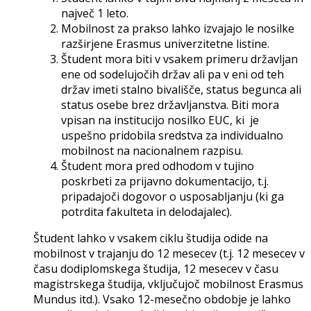
največ 1 leto.
Mobilnost za prakso lahko izvajajo le nosilke
razširjene Erasmus univerzitetne listine.
Študent mora biti v vsakem primeru državljan
ene od sodelujočih držav ali pa v eni od teh
držav imeti stalno bivališče, status begunca ali
status osebe brez državljanstva. Biti mora
vpisan na institucijo nosilko EUC, ki je
uspešno pridobila sredstva za individualno
mobilnost na nacionalnem razpisu.
Študent mora pred odhodom v tujino
poskrbeti za prijavno dokumentacijo, t.j.
pripadajoči dogovor o usposabljanju (ki ga
potrdita fakulteta in delodajalec).
Študent lahko v vsakem ciklu študija odide na
mobilnost v trajanju do 12 mesecev (t.j. 12 mesecev v
času dodiplomskega študija, 12 mesecev v času
magistrskega študija, vključujoč mobilnost Erasmus
Mundus itd.). Vsako 12-mesečno obdobje je lahko