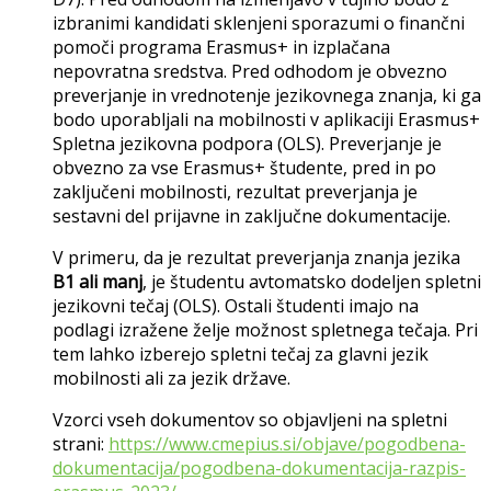
izbranimi kandidati sklenjeni sporazumi o finančni
pomoči programa Erasmus+ in izplačana
nepovratna sredstva. Pred odhodom je obvezno
preverjanje in vrednotenje jezikovnega znanja, ki ga
bodo uporabljali na mobilnosti v aplikaciji Erasmus+
Spletna jezikovna podpora (OLS). Preverjanje je
obvezno za vse Erasmus+ študente, pred in po
zaključeni mobilnosti, rezultat preverjanja je
sestavni del prijavne in zaključne dokumentacije.
V primeru, da je rezultat preverjanja znanja jezika
B1 ali manj
, je študentu avtomatsko dodeljen spletni
jezikovni tečaj (OLS). Ostali študenti imajo na
podlagi izražene želje možnost spletnega tečaja. Pri
tem lahko izberejo spletni tečaj za glavni jezik
mobilnosti ali za jezik države.
Vzorci vseh dokumentov so objavljeni na spletni
strani:
https://www.cmepius.si/objave/pogodbena-
dokumentacija/pogodbena-dokumentacija-razpis-