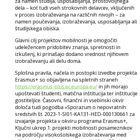
za namen študija, usposabljanja, prostovoljnega
dela – kot tudi vseh strokovnih delavcev, vključenih
v proces izobraževanja na različnih nivojih – za
namen poučevanja, izobraževanja, usposabljanja ali
študijskega obiska.
Glavni cilj projektov mobilnosti je omogočiti
udeležencem pridobitev znanja, spretnosti in
izkušenj, ki prinašajo dodano vrednost njihovem
izobraževanju ali delu doma.
Splošna pravila, načela in postopki izvedbe projekta
Erasmus+ so objavljena na spletnih straneh
https://erasmus-plus.ec.europa.eu/
in jih morajo
upoštevati študenti, matična inštitucija ter inštitucije
gostiteljice. Časovni, finančni in vsebinski okvir
določa tudi pogodba »Sporazum o nepovratnih
sredstvih št. 2023-1-SI01-KA131-HED-000130661 za
izvajanje projekta v okviru programa Erasmus+,
Ključni ukrep 1: projekti mobilnosti posameznikov
na področju visokošolskega izobraževanja med