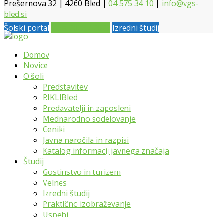
Prešernova 32 | 4260 Bled |
04 575 34 10
|
info@vgs-
bled.si
Šolski portal
Vpis 2026 / 2027
Izredni študij
Domov
Novice
O šoli
Predstavitev
RIKLIBled
Predavatelji in zaposleni
Mednarodno sodelovanje
Ceniki
Javna naročila in razpisi
Katalog informacij javnega značaja
Študij
Gostinstvo in turizem
Velnes
Izredni študij
Praktično izobraževanje
Uspehi