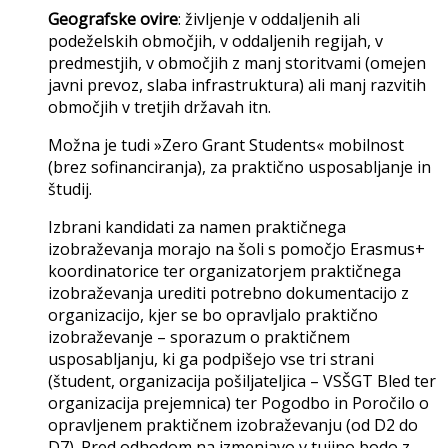
Geografske ovire
: življenje v oddaljenih ali
podeželskih območjih, v oddaljenih regijah, v
predmestjih, v območjih z manj storitvami (omejen
javni prevoz, slaba infrastruktura) ali manj razvitih
območjih v tretjih državah itn.
Možna je tudi »Zero Grant Students« mobilnost
(brez sofinanciranja), za praktično usposabljanje in
študij.
Izbrani kandidati za namen praktičnega
izobraževanja morajo na šoli s pomočjo Erasmus+
koordinatorice ter organizatorjem praktičnega
izobraževanja urediti potrebno dokumentacijo z
organizacijo, kjer se bo opravljalo praktično
izobraževanje – sporazum o praktičnem
usposabljanju, ki ga podpišejo vse tri strani
(študent, organizacija pošiljateljica – VSŠGT Bled ter
organizacija prejemnica) ter Pogodbo in Poročilo o
opravljenem praktičnem izobraževanju (od D2 do
D7). Pred odhodom na izmenjavo v tujino bodo z