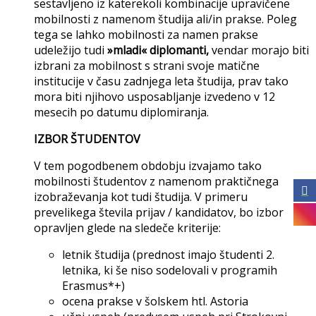
sestavljeno iz katerekoli kombinacije upravičene
mobilnosti z namenom študija ali/in prakse. Poleg
tega se lahko mobilnosti za namen prakse
udeležijo tudi
»mladi« diplomanti,
vendar morajo biti
izbrani za mobilnost s strani svoje matične
institucije v času zadnjega leta študija, prav tako
mora biti njihovo usposabljanje izvedeno v 12
mesecih po datumu diplomiranja.
IZBOR ŠTUDENTOV
V tem pogodbenem obdobju izvajamo tako
mobilnosti študentov z namenom praktičnega
izobraževanja kot tudi študija. V primeru
prevelikega števila prijav / kandidatov, bo izbor
opravljen glede na sledeče kriterije:
letnik študija (prednost imajo študenti 2.
letnika, ki še niso sodelovali v programih
Erasmus*+)
ocena prakse v šolskem htl. Astoria