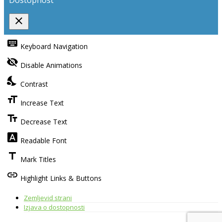
close
Toggle
the
keyboard
Keyboard Navigation
visibility
of
visibility_off
the
Disable Animations
Accessibility
Toolbar
nights_stay
Contrast
format_size
Increase Text
text_fields
Decrease Text
font_download
Readable Font
title
Mark Titles
link
Highlight Links & Buttons
Zemljevid strani
Izjava o dostopnosti