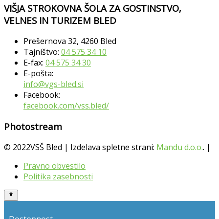
VIŠJA STROKOVNA ŠOLA ZA GOSTINSTVO,
VELNES IN TURIZEM BLED
Prešernova 32, 4260 Bled
Tajništvo:
04 575 34 10
E-fax:
04 575 34 30
E-pošta:
info@vgs-bled.si
Facebook:
facebook.com/vss.bled/
Photostream
© 2022VSŠ Bled | Izdelava spletne strani:
Mandu d.o.o.
. |
Pravno obvestilo
Politika zasebnosti
Dostopnost