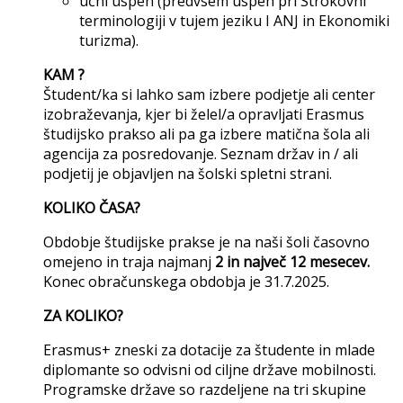
učni uspeh (predvsem uspeh pri Strokovni
terminologiji v tujem jeziku I ANJ in Ekonomiki
turizma).
KAM ?
Študent/ka si lahko sam izbere podjetje ali center
izobraževanja, kjer bi želel/a opravljati Erasmus
študijsko prakso ali pa ga izbere matična šola ali
agencija za posredovanje. Seznam držav in / ali
podjetij je objavljen na šolski spletni strani.
KOLIKO ČASA?
Obdobje študijske prakse je na naši šoli časovno
omejeno in traja najmanj
2 in največ 12 mesecev.
Konec obračunskega obdobja je 31.7.2025.
ZA KOLIKO?
Erasmus+ zneski za dotacije za študente in mlade
diplomante so odvisni od ciljne države mobilnosti.
Programske države so razdeljene na tri skupine