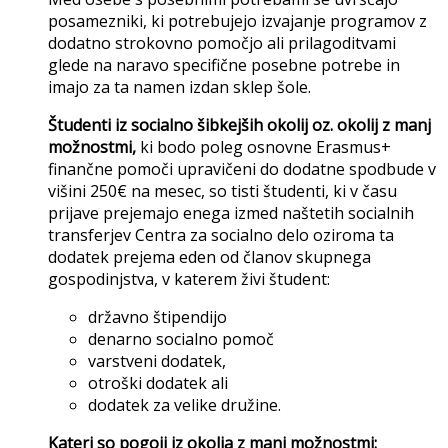
posamezniki, ki potrebujejo izvajanje programov z
dodatno strokovno pomočjo ali prilagoditvami
glede na naravo specifične posebne potrebe in
imajo za ta namen izdan sklep šole.
Študenti iz socialno šibkejših okolij oz. okolij z manj
možnostmi,
ki bodo poleg osnovne Erasmus+
finančne pomoči upravičeni do dodatne spodbude v
višini 250€ na mesec, so tisti študenti, ki v času
prijave prejemajo enega izmed naštetih socialnih
transferjev Centra za socialno delo oziroma ta
dodatek prejema eden od članov skupnega
gospodinjstva, v katerem živi študent:
državno štipendijo
denarno socialno pomoč
varstveni dodatek,
otroški dodatek ali
dodatek za velike družine.
Kateri so pogoji iz okolja z manj možnostmi: