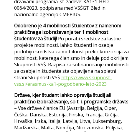
državami programa; št. zadeve: KA131-HED-
0064/2023, podpisana med VSŠGT Bled in
nacionalno agencijo CMEPIUS.
Odobreno je 4 mobilnosti študentov z namenom
praktičnega izobraževanja ter 1 mobilnost
študentov za študij!
Po porabi sredstev za lastne
projekte mobilnosti, lahko študenti in osebje
pridobijo sredstva za mobilnost preko konzorcija za
mobilnost, katerega član smo in deluje pod okriljem
Skupnosti VSŠ. Razpisa za sofinanciranje mobilnosti
za osebje in študente sta objavljena na spletni
strani Skupnosti VSŠ
https://www.skupnost-
vss.si/erasmus-ka1-pogodbeno-leto-2023
Države, kjer študent lahko opravlja študij ali
praktično izobraževanje, so t. i. programske države:
– Vse države članice EU (Avstrija, Belgija, Ciper,
Češka, Danska, Estonija, Finska, Francija, Grčija,
Hrvaška, Irska, Italija, Latvija, Litva, Luksemburg,
Madžarska, Malta, Nemčija, Nizozemska, Poljska,