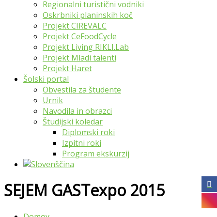
Regionalni turistični vodniki
Oskrbniki planinskih koč
Projekt CIREVALC
Projekt CeFoodCycle
Projekt Living RIKLI.Lab
Projekt Mladi talenti
Projekt Haret
Šolski portal
Obvestila za študente
Urnik
Navodila in obrazci
Študijski koledar
Diplomski roki
Izpitni roki
Program ekskurzij
SEJEM GASTexpo 2015
Domov