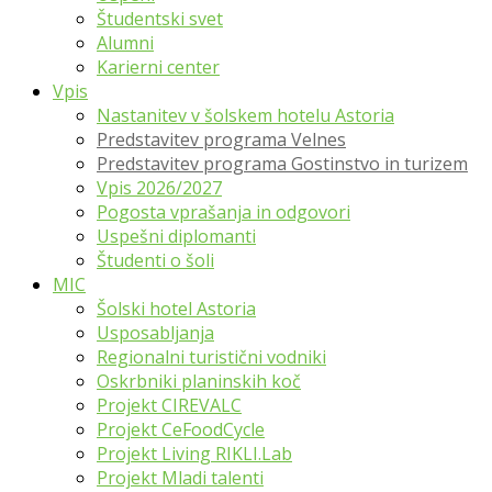
Študentski svet
Alumni
Karierni center
Vpis
Nastanitev v šolskem hotelu Astoria
Predstavitev programa Velnes
Predstavitev programa Gostinstvo in turizem
Vpis 2026/2027
Pogosta vprašanja in odgovori
Uspešni diplomanti
Študenti o šoli
MIC
Šolski hotel Astoria
Usposabljanja
Regionalni turistični vodniki
Oskrbniki planinskih koč
Projekt CIREVALC
Projekt CeFoodCycle
Projekt Living RIKLI.Lab
Projekt Mladi talenti