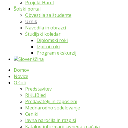
Projekt Haret
Šolski portal
Obvestila za študente
Urnik
Navodila in obrazci
Študijski koledar
Diplomski roki
Izpitni roki
Program ekskurzij
Domov
Novice
O šoli
Predstavitev
RIKLIBled
Predavatelji in zaposleni
Mednarodno sodelovanje
Ceniki
Javna naročila in razpisi
Katalog informacij javnega značaja