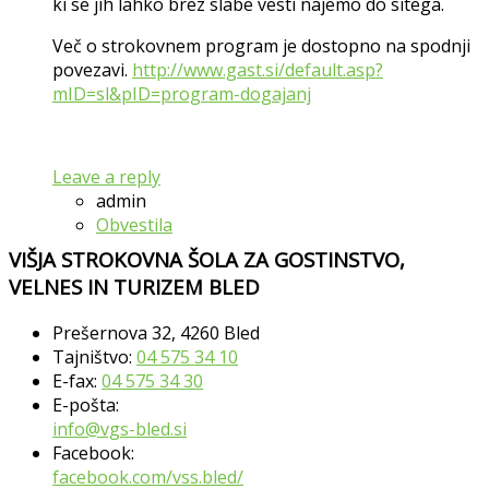
ki se jih lahko brez slabe vesti najemo do sitega.
Več o strokovnem program je dostopno na spodnji
povezavi.
http://www.gast.si/default.asp?
mID=sl&pID=program-dogajanj
Leave a reply
admin
Obvestila
VIŠJA STROKOVNA ŠOLA ZA GOSTINSTVO,
VELNES IN TURIZEM BLED
Prešernova 32, 4260 Bled
Tajništvo:
04 575 34 10
E-fax:
04 575 34 30
E-pošta:
info@vgs-bled.si
Facebook:
facebook.com/vss.bled/