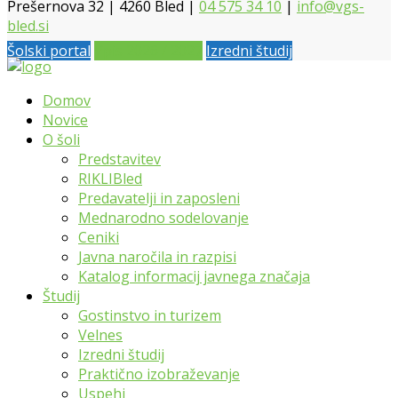
Prešernova 32 | 4260 Bled |
04 575 34 10
|
info@vgs-
bled.si
Šolski portal
Vpis 2026 / 2027
Izredni študij
Domov
Novice
O šoli
Predstavitev
RIKLIBled
Predavatelji in zaposleni
Mednarodno sodelovanje
Ceniki
Javna naročila in razpisi
Katalog informacij javnega značaja
Študij
Gostinstvo in turizem
Velnes
Izredni študij
Praktično izobraževanje
Uspehi