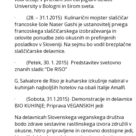
University v Bologni in širom sveta.
· (28. – 31.1.2015) Kulinarični mojster slaščičar
francoske šole Naser Gashi je ustanovitelj prvega
francoskega slaščičarskega izobraževanja in
celovite ponudbe zelo okusnih in prefinjenih
posladkov v Sloveniji. Na sejmu bo vodil brezplačne
slaščičarske delavnice.
· (Petek, 30. 1. 2015) Predstavitev svetovno
znanih sladic “De RISO”
G. Salvatore de Riso je kuharske izkušnje nabiral v
kuhinjah najboljših hotelov na obali Italije Amalfi.
· (Sobota, 31.1.2015) Demonstracije in delavnice
BIO KUHINJE; Priprava VEGANSKIH jedi
Na delavnicah Slovenskega veganskega društva
bodo zdrave sestavine rastlinskega izvora združili v
okusne, hitro pripravljene in cenovno dostopne jedi,