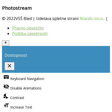
Photostream
© 2022VSŠ Bled | Izdelava spletne strani:
Mandu d.o.o.
. |
Pravno obvestilo
Politika zasebnosti
Dostopnost
close
Toggle
the
keyboard
Keyboard Navigation
visibility
of
visibility_off
the
Disable Animations
Accessibility
Toolbar
nights_stay
Contrast
format_size
Increase Text