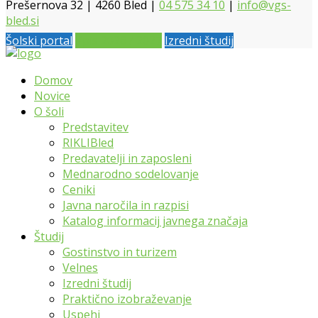
Prešernova 32 | 4260 Bled |
04 575 34 10
|
info@vgs-
bled.si
Šolski portal
Vpis 2026 / 2027
Izredni študij
Domov
Novice
O šoli
Predstavitev
RIKLIBled
Predavatelji in zaposleni
Mednarodno sodelovanje
Ceniki
Javna naročila in razpisi
Katalog informacij javnega značaja
Študij
Gostinstvo in turizem
Velnes
Izredni študij
Praktično izobraževanje
Uspehi