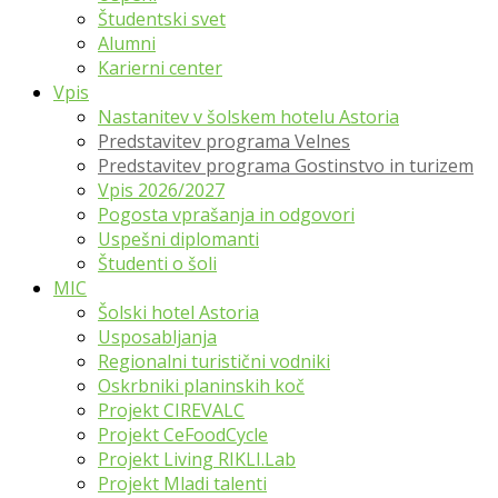
Študentski svet
Alumni
Karierni center
Vpis
Nastanitev v šolskem hotelu Astoria
Predstavitev programa Velnes
Predstavitev programa Gostinstvo in turizem
Vpis 2026/2027
Pogosta vprašanja in odgovori
Uspešni diplomanti
Študenti o šoli
MIC
Šolski hotel Astoria
Usposabljanja
Regionalni turistični vodniki
Oskrbniki planinskih koč
Projekt CIREVALC
Projekt CeFoodCycle
Projekt Living RIKLI.Lab
Projekt Mladi talenti