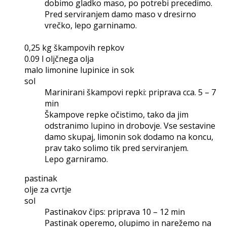
dobimo gladko maso, po potrebi precedimo.
Pred serviranjem damo maso v dresirno
vrečko, lepo garninamo.
0,25 kg škampovih repkov
0.09 l oljčnega olja
malo limonine lupinice in sok
sol
Marinirani škampovi repki: priprava cca. 5 – 7
min
Škampove repke očistimo, tako da jim
odstranimo lupino in drobovje. Vse sestavine
damo skupaj, limonin sok dodamo na koncu,
prav tako solimo tik pred serviranjem.
Lepo garniramo.
pastinak
olje za cvrtje
sol
Pastinakov čips: priprava 10 – 12 min
Pastinak operemo, olupimo in narežemo na