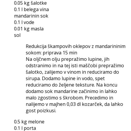
0.05 kg šalotke
0.1 l belega vina
mandarinin sok
0.1 l vode
0.01 kg masla
sol
Redukcija škampovih oklepov z mandarininim
sokom: priprava 15 min
Na oljčnem olju prepražimo lupine, jih
odstranimo in na tej isti maščobi prepražimo
šalotko, zalijemo v vinom in reduciramo do
sirupa. Dodamo lupine in vodo, spet
reduciramo do željene teksture. Na koncu
dodamo sok mandarine začinimo in lahko
malo zgostimo s škrobom. Precedimo in
nalijemo v majhen 0,03 dl kozarček, da lahko
gost poizkusi.
0.5 kg melone
0.1 l porta