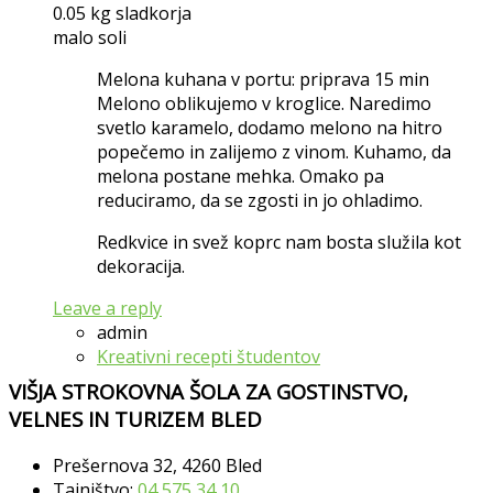
0.05 kg sladkorja
malo soli
Melona kuhana v portu: priprava 15 min
Melono oblikujemo v kroglice. Naredimo
svetlo karamelo, dodamo melono na hitro
popečemo in zalijemo z vinom. Kuhamo, da
melona postane mehka. Omako pa
reduciramo, da se zgosti in jo ohladimo.
Redkvice in svež koprc nam bosta služila kot
dekoracija.
Leave a reply
admin
Kreativni recepti študentov
VIŠJA STROKOVNA ŠOLA ZA GOSTINSTVO,
VELNES IN TURIZEM BLED
Prešernova 32, 4260 Bled
Tajništvo:
04 575 34 10