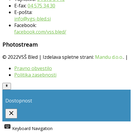
E-fax:
04 575 34 30
E-pošta:
info@vgs-bled.si
Facebook:
facebook.com/vss.bled/
Photostream
© 2022VSŠ Bled | Izdelava spletne strani:
Mandu d.o.o.
. |
Pravno obvestilo
Politika zasebnosti
Dostopnost
close
Toggle
the
keyboard
Keyboard Navigation
visibility
of