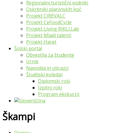
Regionalni turistični vodniki
Oskrbniki planinskih koč
Projekt CIREVALC
Projekt CeFoodCycle
Projekt Living RIKLI.Lab
Projekt Mladi talenti
Projekt Haret
Šolski portal
Obvestila za študente
Urnik
Navodila in obrazci
Študijski koledar
Diplomski roki
Izpitni roki
Program ekskurzij
Škampi
Domov