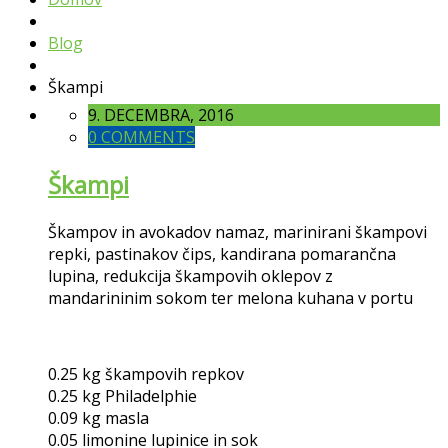
Blog
Škampi
9. DECEMBRA, 2016
0 COMMENTS
Škampi
Škampov in avokadov namaz, marinirani škampovi
repki, pastinakov čips, kandirana pomarančna
lupina, redukcija škampovih oklepov z
mandarininim sokom ter melona kuhana v portu
0.25 kg škampovih repkov
0.25 kg Philadelphie
0.09 kg masla
0.05 limonine lupinice in sok