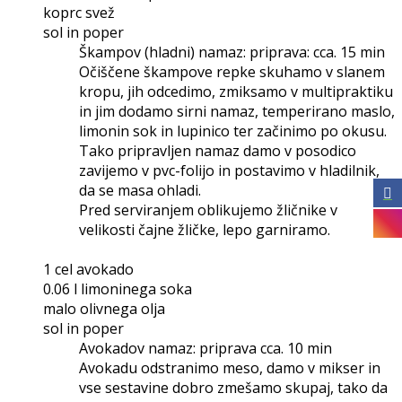
koprc svež
sol in poper
Škampov (hladni) namaz: priprava: cca. 15 min
Očiščene škampove repke skuhamo v slanem
kropu, jih odcedimo, zmiksamo v multipraktiku
in jim dodamo sirni namaz, temperirano maslo,
limonin sok in lupinico ter začinimo po okusu.
Tako pripravljen namaz damo v posodico
zavijemo v pvc-folijo in postavimo v hladilnik,
da se masa ohladi.
Pred serviranjem oblikujemo žličnike v
velikosti čajne žličke, lepo garniramo.
1 cel avokado
0.06 l limoninega soka
malo olivnega olja
sol in poper
Avokadov namaz: priprava cca. 10 min
Avokadu odstranimo meso, damo v mikser in
vse sestavine dobro zmešamo skupaj, tako da