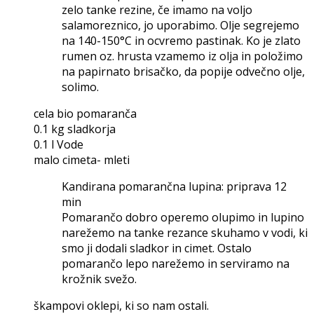
zelo tanke rezine, če imamo na voljo
salamoreznico, jo uporabimo. Olje segrejemo
na 140-150°C in ocvremo pastinak. Ko je zlato
rumen oz. hrusta vzamemo iz olja in položimo
na papirnato brisačko, da popije odvečno olje,
solimo.
cela bio pomaranča
0.1 kg sladkorja
0.1 l Vode
malo cimeta- mleti
Kandirana pomarančna lupina: priprava 12
min
Pomarančo dobro operemo olupimo in lupino
narežemo na tanke rezance skuhamo v vodi, ki
smo ji dodali sladkor in cimet. Ostalo
pomarančo lepo narežemo in serviramo na
krožnik svežo.
škampovi oklepi, ki so nam ostali.