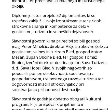
mentorji ter predstavniki lokalnega in turističnega
okolja.
Diplome je letos prejelo 52 diplomantov, ki so
uspešno zaključili svoje izobraževanje ter pridobili
strokovna znanja in kompetence za delo v
gostinstvu, turizmu in velneških dejavnostih.
Slavnostni govorniki na prireditvi so bili gospod
mag. Peter Mihelčič, direktor Višje strokovne šole za
gostinstvo, velnes in turizem Bled, gospod Anton
Mežan, župan Občine Bled, ter gospod Tomaž
Repinc, izvršni direktor destinacije pri Sava Turizem
d. d., Sava Hoteli Bled. V svojih nagovorih so
poudarili pomen strokovnosti, sodelovanja z
gospodarstvom, trajnostnega razvoja turizma ter
odgovornosti mladih strokovnjakov pri
soustvarjanju prihodnosti destinacije.
Slavnostni dogodek je dodatno obogatil kulturni
program, ki je prispeval k prijetnemu in
prazničnemu vzdušju ter poudaril pomen umetnosti