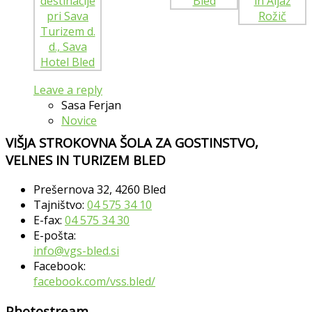
Leave a reply
Sasa Ferjan
Novice
VIŠJA STROKOVNA ŠOLA ZA GOSTINSTVO,
VELNES IN TURIZEM BLED
Prešernova 32, 4260 Bled
Tajništvo:
04 575 34 10
E-fax:
04 575 34 30
E-pošta:
info@vgs-bled.si
Facebook:
facebook.com/vss.bled/
Photostream