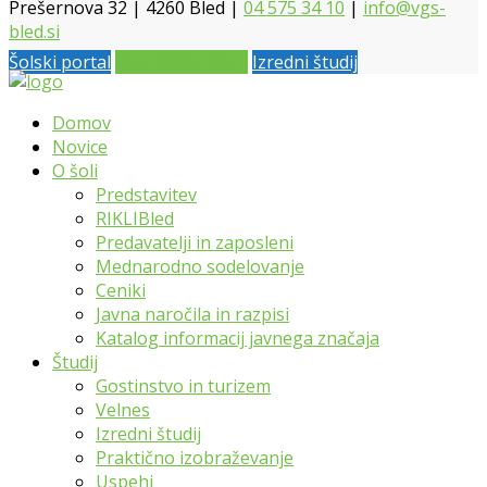
Prešernova 32 | 4260 Bled |
04 575 34 10
|
info@vgs-
bled.si
Šolski portal
Vpis 2026 / 2027
Izredni študij
Domov
Novice
O šoli
Predstavitev
RIKLIBled
Predavatelji in zaposleni
Mednarodno sodelovanje
Ceniki
Javna naročila in razpisi
Katalog informacij javnega značaja
Študij
Gostinstvo in turizem
Velnes
Izredni študij
Praktično izobraževanje
Uspehi