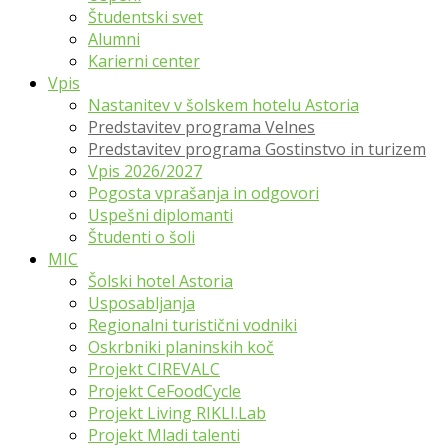
Študentski svet
Alumni
Karierni center
Vpis
Nastanitev v šolskem hotelu Astoria
Predstavitev programa Velnes
Predstavitev programa Gostinstvo in turizem
Vpis 2026/2027
Pogosta vprašanja in odgovori
Uspešni diplomanti
Študenti o šoli
MIC
Šolski hotel Astoria
Usposabljanja
Regionalni turistični vodniki
Oskrbniki planinskih koč
Projekt CIREVALC
Projekt CeFoodCycle
Projekt Living RIKLI.Lab
Projekt Mladi talenti