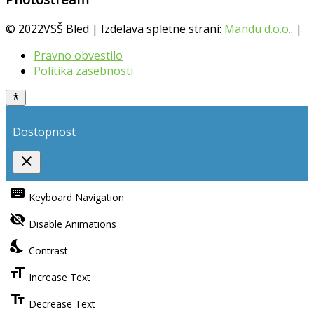
© 2022VSŠ Bled | Izdelava spletne strani:
Mandu d.o.o.
. |
Pravno obvestilo
Politika zasebnosti
Dostopnost
close
Toggle
the
keyboard
Keyboard Navigation
visibility
of
visibility_off
the
Disable Animations
Accessibility
Toolbar
nights_stay
Contrast
format_size
Increase Text
text_fields
Decrease Text