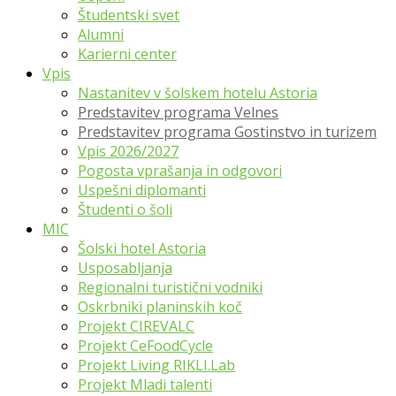
Študentski svet
Alumni
Karierni center
Vpis
Nastanitev v šolskem hotelu Astoria
Predstavitev programa Velnes
Predstavitev programa Gostinstvo in turizem
Vpis 2026/2027
Pogosta vprašanja in odgovori
Uspešni diplomanti
Študenti o šoli
MIC
Šolski hotel Astoria
Usposabljanja
Regionalni turistični vodniki
Oskrbniki planinskih koč
Projekt CIREVALC
Projekt CeFoodCycle
Projekt Living RIKLI.Lab
Projekt Mladi talenti