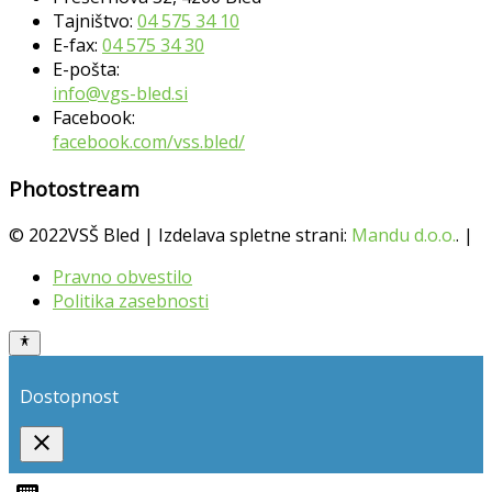
Tajništvo:
04 575 34 10
E-fax:
04 575 34 30
E-pošta:
info@vgs-bled.si
Facebook:
facebook.com/vss.bled/
Photostream
© 2022VSŠ Bled | Izdelava spletne strani:
Mandu d.o.o.
. |
Pravno obvestilo
Politika zasebnosti
Dostopnost
close
Toggle
the
keyboard