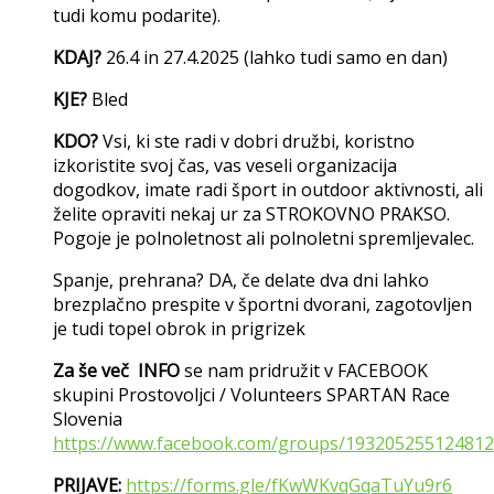
tudi komu podarite).
KDAJ?
26.4 in 27.4.2025 (lahko tudi samo en dan)
KJE?
Bled
KDO?
Vsi, ki ste radi v dobri družbi, koristno
izkoristite svoj čas, vas veseli organizacija
dogodkov, imate radi šport in outdoor aktivnosti, ali
želite opraviti nekaj ur za STROKOVNO PRAKSO.
Pogoje je polnoletnost ali polnoletni spremljevalec.
Spanje, prehrana? DA, če delate dva dni lahko
brezplačno prespite v športni dvorani, zagotovljen
je tudi topel obrok in prigrizek
Za še več INFO
se nam pridružit v FACEBOOK
skupini Prostovoljci / Volunteers SPARTAN Race
Slovenia
https://www.facebook.com/groups/193205255124812
PRIJAVE:
https://forms.gle/fKwWKvqGqaTuYu9r6