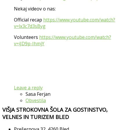
Nekaj videov o nas:
Official recap
https://www.youtube.com/watch?
v=lx3c7d3sByg
Volunteers
https://www.youtube.com/watch?
v=iJD9p-IhmjY
Leave a reply
Sasa Ferjan
Obvestila
VIŠJA STROKOVNA ŠOLA ZA GOSTINSTVO,
VELNES IN TURIZEM BLED
Prešernova 32, 4260 Bled