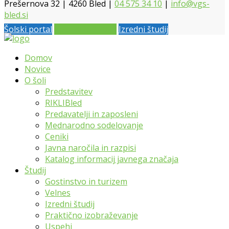
Prešernova 32 | 4260 Bled |
04 575 34 10
|
info@vgs-
bled.si
Šolski portal
Vpis 2026 / 2027
Izredni študij
Domov
Novice
O šoli
Predstavitev
RIKLIBled
Predavatelji in zaposleni
Mednarodno sodelovanje
Ceniki
Javna naročila in razpisi
Katalog informacij javnega značaja
Študij
Gostinstvo in turizem
Velnes
Izredni študij
Praktično izobraževanje
Uspehi