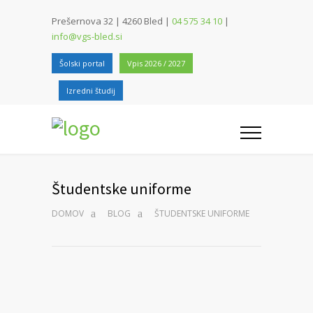
Prešernova 32 | 4260 Bled |
04 575 34 10
|
info@vgs-bled.si
Šolski portal
Vpis 2026 / 2027
Izredni študij
Študentske uniforme
DOMOV
BLOG
ŠTUDENTSKE UNIFORME