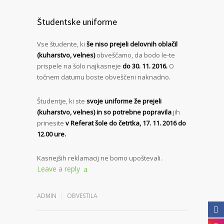
Študentske uniforme
Vse študente, ki
še niso prejeli delovnih oblačil
(kuharstvo, velnes)
obveščamo, da bodo le-te
prispele na šolo najkasneje
do 30. 11. 2016.
O
točnem datumu boste obveščeni naknadno.
Študentje, ki ste
svoje uniforme že prejeli
(kuharstvo, velnes) in so potrebne popravila
jih
prinesite
v Referat šole do četrtka, 17. 11. 2016 do
12.00 ure.
Kasnejših reklamacij ne bomo upoštevali.
Leave a reply
ADMIN
OBVESTILA