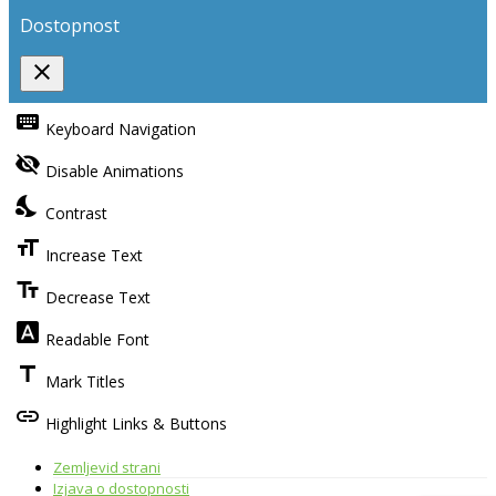
Dostopnost
close
Toggle
the
keyboard
Keyboard Navigation
visibility
of
visibility_off
the
Disable Animations
Accessibility
Toolbar
nights_stay
Contrast
format_size
Increase Text
text_fields
Decrease Text
font_download
Readable Font
title
Mark Titles
link
Highlight Links & Buttons
Zemljevid strani
Izjava o dostopnosti