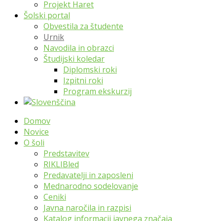
Projekt Haret
Šolski portal
Obvestila za študente
Urnik
Navodila in obrazci
Študijski koledar
Diplomski roki
Izpitni roki
Program ekskurzij
Domov
Novice
O šoli
Predstavitev
RIKLIBled
Predavatelji in zaposleni
Mednarodno sodelovanje
Ceniki
Javna naročila in razpisi
Katalog informacij javnega značaja