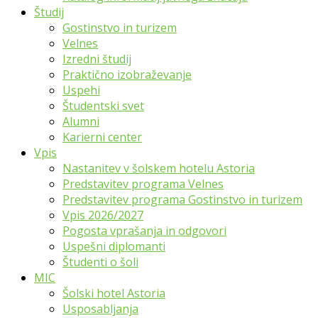
Študij
Gostinstvo in turizem
Velnes
Izredni študij
Praktično izobraževanje
Uspehi
Študentski svet
Alumni
Karierni center
Vpis
Nastanitev v šolskem hotelu Astoria
Predstavitev programa Velnes
Predstavitev programa Gostinstvo in turizem
Vpis 2026/2027
Pogosta vprašanja in odgovori
Uspešni diplomanti
Študenti o šoli
MIC
Šolski hotel Astoria
Usposabljanja