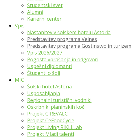
Študentski svet
Alumni
Karierni center
Vpis
Nastanitev v šolskem hotelu Astoria
Predstavitev programa Velnes
Predstavitev programa Gostinstvo in turizem
Vpis 2026/2027
Pogosta vprašanja in odgovori
Uspešni diplomanti
Študenti o šoli
MIC
Šolski hotel Astoria
Usposabljanja
Regionalni turistični vodniki
Oskrbniki planinskih koč
Projekt CIREVALC
Projekt CeFoodCycle
Projekt Living RIKLI.Lab
Projekt Mladi talenti