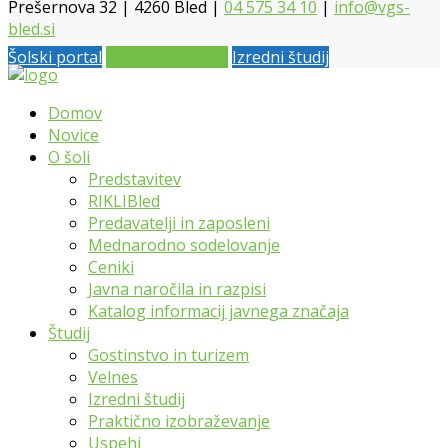
Prešernova 32 | 4260 Bled |
04 575 34 10
|
info@vgs-
bled.si
Šolski portal
Vpis 2026 / 2027
Izredni študij
Domov
Novice
O šoli
Predstavitev
RIKLIBled
Predavatelji in zaposleni
Mednarodno sodelovanje
Ceniki
Javna naročila in razpisi
Katalog informacij javnega značaja
Študij
Gostinstvo in turizem
Velnes
Izredni študij
Praktično izobraževanje
Uspehi