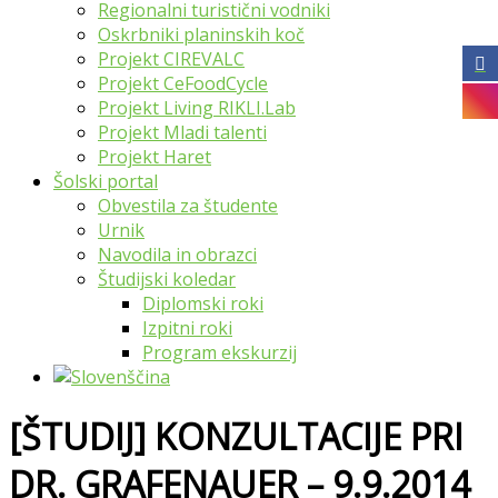
Regionalni turistični vodniki
Oskrbniki planinskih koč
Projekt CIREVALC
Projekt CeFoodCycle
Projekt Living RIKLI.Lab
Projekt Mladi talenti
Projekt Haret
Šolski portal
Obvestila za študente
Urnik
Navodila in obrazci
Študijski koledar
Diplomski roki
Izpitni roki
Program ekskurzij
[ŠTUDIJ] KONZULTACIJE PRI
DR. GRAFENAUER – 9.9.2014