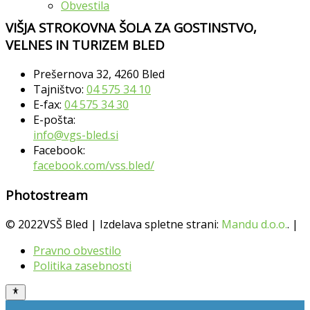
Obvestila
VIŠJA STROKOVNA ŠOLA ZA GOSTINSTVO,
VELNES IN TURIZEM BLED
Prešernova 32, 4260 Bled
Tajništvo:
04 575 34 10
E-fax:
04 575 34 30
E-pošta:
info@vgs-bled.si
Facebook:
facebook.com/vss.bled/
Photostream
© 2022VSŠ Bled | Izdelava spletne strani:
Mandu d.o.o.
. |
Pravno obvestilo
Politika zasebnosti