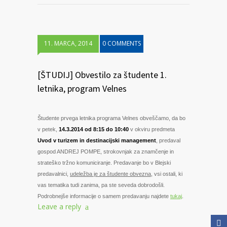
11. MARCA, 2014
0 COMMENTS
[ŠTUDIJ] Obvestilo za študente 1.
letnika, program Velnes
Študente prvega letnika programa Velnes obveščamo, da bo
v petek,
14.3.2014 od 8:15 do 10:40
v okviru predmeta
Uvod v turizem in destinacijski management
, predaval
gospod ANDREJ POMPE, strokovnjak za znamčenje in
strateško tržno komuniciranje. Predavanje bo v Blejski
predavalnici,
udeležba je za študente obvezna
, vsi ostali, ki
vas tematika tudi zanima, pa ste seveda dobrodošli.
Podrobnejše informacije o samem predavanju najdete
tukaj
.
Leave a reply