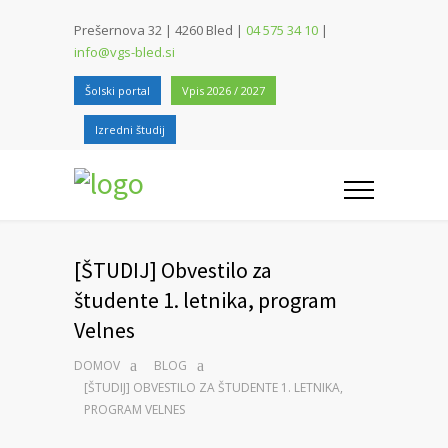
Prešernova 32 | 4260 Bled |
04 575 34 10
|
info@vgs-bled.si
Šolski portal
Vpis 2026 / 2027
Izredni študij
[ŠTUDIJ] Obvestilo za
študente 1. letnika, program
Velnes
DOMOV
BLOG
[ŠTUDIJ] OBVESTILO ZA ŠTUDENTE 1. LETNIKA,
PROGRAM VELNES