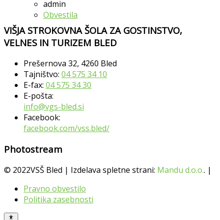
admin
Obvestila
VIŠJA STROKOVNA ŠOLA ZA GOSTINSTVO,
VELNES IN TURIZEM BLED
Prešernova 32, 4260 Bled
Tajništvo:
04 575 34 10
E-fax:
04 575 34 30
E-pošta:
info@vgs-bled.si
Facebook:
facebook.com/vss.bled/
Photostream
© 2022VSŠ Bled | Izdelava spletne strani:
Mandu d.o.o.
. |
Pravno obvestilo
Politika zasebnosti