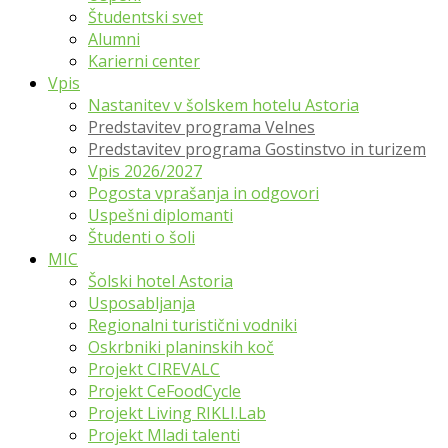
Študentski svet
Alumni
Karierni center
Vpis
Nastanitev v šolskem hotelu Astoria
Predstavitev programa Velnes
Predstavitev programa Gostinstvo in turizem
Vpis 2026/2027
Pogosta vprašanja in odgovori
Uspešni diplomanti
Študenti o šoli
MIC
Šolski hotel Astoria
Usposabljanja
Regionalni turistični vodniki
Oskrbniki planinskih koč
Projekt CIREVALC
Projekt CeFoodCycle
Projekt Living RIKLI.Lab
Projekt Mladi talenti