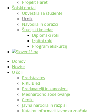
Projekt Haret
Šolski portal
Obvestila za študente
Urnik
Navodila in obrazci
Študijski koledar
Diplomski roki
Izpitni roki
Program ekskurzij
Domov
Novice
O šoli
Predstavitev
RIKLIBled
Predavatelji in zaposleni
Mednarodno sodelovanje
Ceniki
Javna naročila in razpisi
Katalog informacij javnega značaja