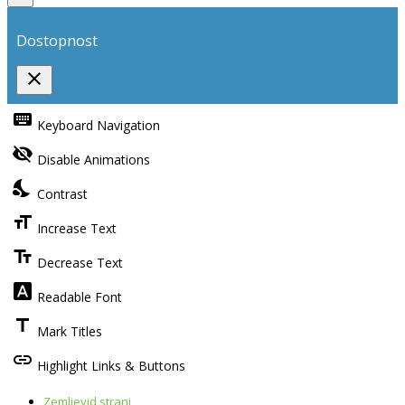
Dostopnost
close
Toggle
the
keyboard
Keyboard Navigation
visibility
of
visibility_off
the
Disable Animations
Accessibility
Toolbar
nights_stay
Contrast
format_size
Increase Text
text_fields
Decrease Text
font_download
Readable Font
title
Mark Titles
link
Highlight Links & Buttons
Zemljevid strani