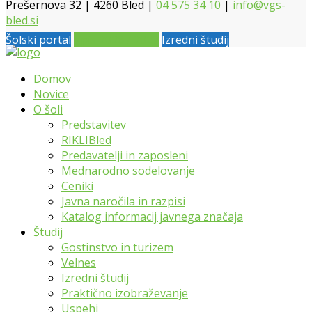
Prešernova 32 | 4260 Bled |
04 575 34 10
|
info@vgs-
bled.si
Šolski portal
Vpis 2026 / 2027
Izredni študij
Domov
Novice
O šoli
Predstavitev
RIKLIBled
Predavatelji in zaposleni
Mednarodno sodelovanje
Ceniki
Javna naročila in razpisi
Katalog informacij javnega značaja
Študij
Gostinstvo in turizem
Velnes
Izredni študij
Praktično izobraževanje
Uspehi