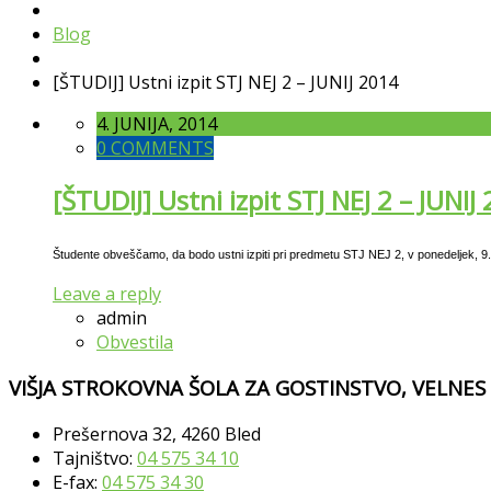
Blog
[ŠTUDIJ] Ustni izpit STJ NEJ 2 – JUNIJ 2014
4. JUNIJA, 2014
0 COMMENTS
[ŠTUDIJ] Ustni izpit STJ NEJ 2 – JUNIJ
Študente obveščamo, da bodo ustni izpiti pri predmetu STJ NEJ 2, v ponedeljek, 9.
Leave a reply
admin
Obvestila
VIŠJA STROKOVNA ŠOLA ZA GOSTINSTVO, VELNES
Prešernova 32, 4260 Bled
Tajništvo:
04 575 34 10
E-fax:
04 575 34 30