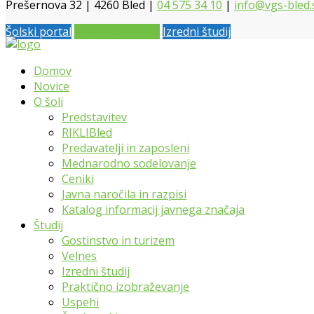
Prešernova 32 | 4260 Bled |
04 575 34 10
|
info@vgs-bled.
Šolski portal
Vpis 2026 / 2027
Izredni študij
Domov
Novice
O šoli
Predstavitev
RIKLIBled
Predavatelji in zaposleni
Mednarodno sodelovanje
Ceniki
Javna naročila in razpisi
Katalog informacij javnega značaja
Študij
Gostinstvo in turizem
Velnes
Izredni študij
Praktično izobraževanje
Uspehi