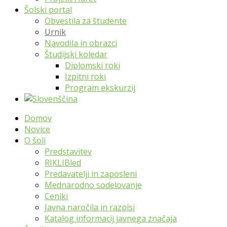
Šolski portal
Obvestila za študente
Urnik
Navodila in obrazci
Študijski koledar
Diplomski roki
Izpitni roki
Program ekskurzij
Domov
Novice
O šoli
Predstavitev
RIKLIBled
Predavatelji in zaposleni
Mednarodno sodelovanje
Ceniki
Javna naročila in razpisi
Katalog informacij javnega značaja