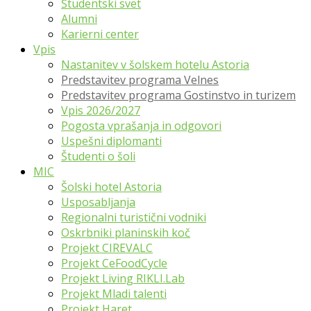
Študentski svet
Alumni
Karierni center
Vpis
Nastanitev v šolskem hotelu Astoria
Predstavitev programa Velnes
Predstavitev programa Gostinstvo in turizem
Vpis 2026/2027
Pogosta vprašanja in odgovori
Uspešni diplomanti
Študenti o šoli
MIC
Šolski hotel Astoria
Usposabljanja
Regionalni turistični vodniki
Oskrbniki planinskih koč
Projekt CIREVALC
Projekt CeFoodCycle
Projekt Living RIKLI.Lab
Projekt Mladi talenti
Projekt Haret