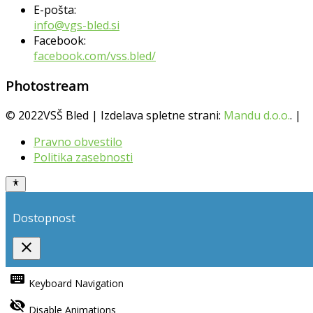
E-pošta:
info@vgs-bled.si
Facebook:
facebook.com/vss.bled/
Photostream
© 2022VSŠ Bled | Izdelava spletne strani:
Mandu d.o.o.
. |
Pravno obvestilo
Politika zasebnosti
Dostopnost
close
Toggle
the
keyboard
Keyboard Navigation
visibility
of
visibility_off
the
Disable Animations