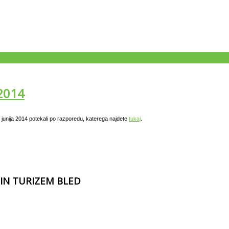
 2014
 junija 2014 potekali po razporedu, katerega najdete
tukaj
.
 IN TURIZEM BLED