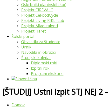
Oskrbniki planinskih koč
Projekt CIREVALC
Projekt CeFoodCycle
Projekt Living RIKLI.Lab
Projekt Mladi talenti
Projekt Haret
Šolski portal
Obvestila za študente
Urnik
Navodila in obrazci
Študijski koledar
Diplomski roki
Izpitni roki
Program ekskurzij
[ŠTUDIJ] Ustni izpit STJ NEJ 2 
Domov