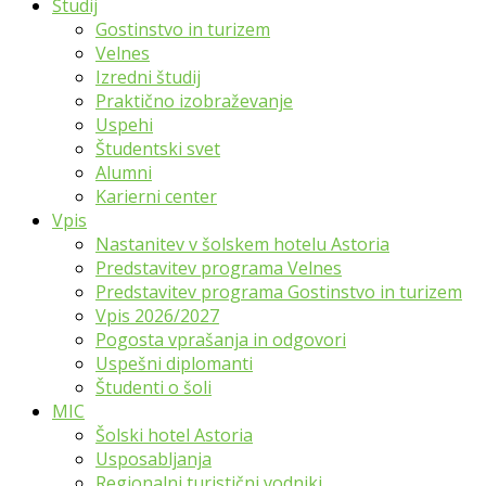
Študij
Gostinstvo in turizem
Velnes
Izredni študij
Praktično izobraževanje
Uspehi
Študentski svet
Alumni
Karierni center
Vpis
Nastanitev v šolskem hotelu Astoria
Predstavitev programa Velnes
Predstavitev programa Gostinstvo in turizem
Vpis 2026/2027
Pogosta vprašanja in odgovori
Uspešni diplomanti
Študenti o šoli
MIC
Šolski hotel Astoria
Usposabljanja
Regionalni turistični vodniki