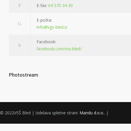
E-fax:
04 575 34 30
E-pošta:
info@vgs-bled.si
Facebook:
facebook.com/vss.bled/
Photostream
© 2022VSŠ Bled | Izdelava spletne strani:
Mandu d.o.o.
. |