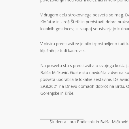
V drugem delu strokovnega posveta so mag. D
Klofutar in Uroš Štefelin predstavili dobre pra
lokalnih gostincev, ki skupaj soustvarjajo kulin
V okviru predstavitev je bilo izpostavljeno tudi 
ključnih je tudi kadrovski.
Na posvetu sta s predstavitvijo svojega koktajl
Balša Mićković. Goste sta navdušila z dvema 
posveta uporabila le lokalne sestavine. Delavnico
29.8.2021 na Dnevu domačih dobrot na Brdu. Od 1
Gorenjske in širše.
Študenta Lara Podlesnik in Balša Mićković