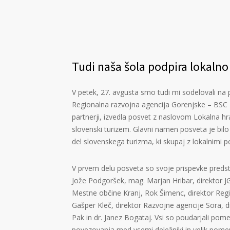
Tudi naša šola podpira lokalno
V petek, 27. avgusta smo tudi mi sodelovali n
Regionalna razvojna agencija Gorenjske – BSC
partnerji,
izvedla posvet z naslovom Lokalna hran
slovenski turizem. Glavni namen posveta je bil
del slovenskega turizma, ki skupaj z lokalnimi p
V prvem delu posveta so svoje prispevke predsta
Jože Podgoršek, mag. Marjan Hribar, direktor J
Mestne občine Kranj, Rok Šimenc, direktor Reg
Gašper Kleč, direktor Razvojne agencije Sora, d
Pak in dr. Janez Bogataj. Vsi so poudarjali p
povezovanja med vsemi deležniki in velik pomen