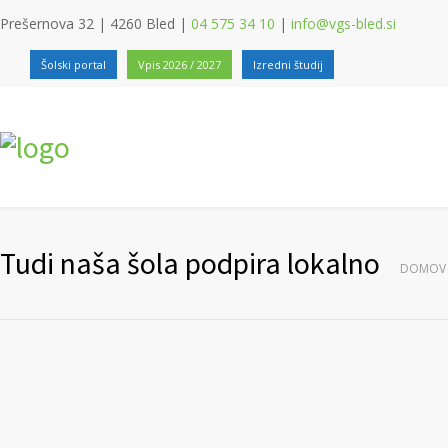
Prešernova 32 | 4260 Bled |
04 575 34 10
|
info@vgs-bled.si
Šolski portal
Vpis 2026 / 2027
Izredni študij
Tudi naša šola podpira lokalno
DOMOV