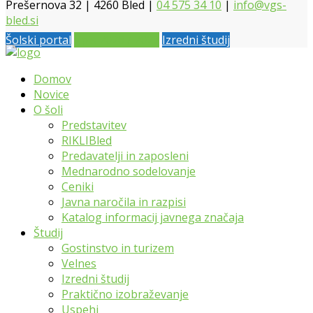
Prešernova 32 | 4260 Bled |
04 575 34 10
|
info@vgs-
bled.si
Šolski portal
Vpis 2026 / 2027
Izredni študij
Domov
Novice
O šoli
Predstavitev
RIKLIBled
Predavatelji in zaposleni
Mednarodno sodelovanje
Ceniki
Javna naročila in razpisi
Katalog informacij javnega značaja
Študij
Gostinstvo in turizem
Velnes
Izredni študij
Praktično izobraževanje
Uspehi