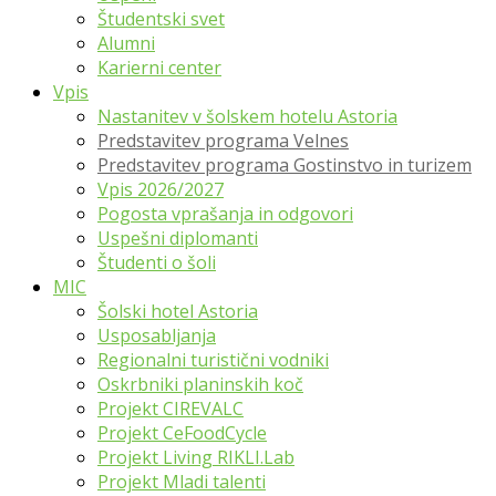
Študentski svet
Alumni
Karierni center
Vpis
Nastanitev v šolskem hotelu Astoria
Predstavitev programa Velnes
Predstavitev programa Gostinstvo in turizem
Vpis 2026/2027
Pogosta vprašanja in odgovori
Uspešni diplomanti
Študenti o šoli
MIC
Šolski hotel Astoria
Usposabljanja
Regionalni turistični vodniki
Oskrbniki planinskih koč
Projekt CIREVALC
Projekt CeFoodCycle
Projekt Living RIKLI.Lab
Projekt Mladi talenti