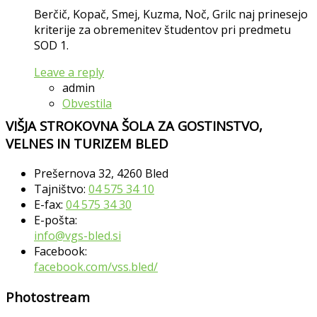
Berčič, Kopač, Smej, Kuzma, Noč, Grilc naj prinesejo
kriterije za obremenitev študentov pri predmetu
SOD 1.
Leave a reply
admin
Obvestila
VIŠJA STROKOVNA ŠOLA ZA GOSTINSTVO,
VELNES IN TURIZEM BLED
Prešernova 32, 4260 Bled
Tajništvo:
04 575 34 10
E-fax:
04 575 34 30
E-pošta:
info@vgs-bled.si
Facebook:
facebook.com/vss.bled/
Photostream