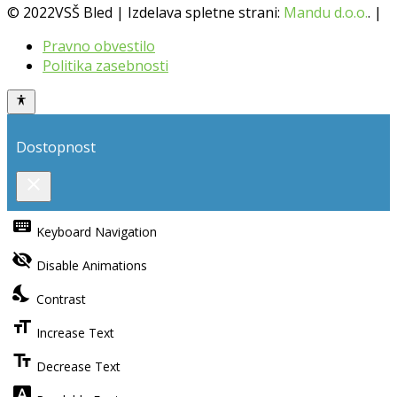
© 2022VSŠ Bled | Izdelava spletne strani:
Mandu d.o.o.
. |
Pravno obvestilo
Politika zasebnosti
Dostopnost
close
Toggle
keyboard
the
Keyboard Navigation
visibility
visibility_off
of
Disable Animations
the
nights_stay
Contrast
Accessibility
Toolbar
format_size
Increase Text
text_fields
Decrease Text
font_download