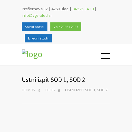
Prešernova 32 | 4260 Bled |
04 575 34 10
|
info@vgs-bled.si
Šolski portal
Vpis 2026 / 2027
Izredni študij
Ustni izpit SOD 1, SOD 2
DOMOV
BLOG
USTNI IZPIT SOD 1, SOD 2