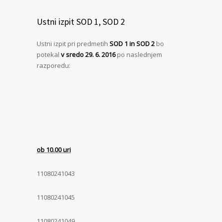
Ustni izpit SOD 1, SOD 2
Ustni izpit pri predmetih
SOD 1 in SOD 2
bo
potekal
v sredo 29. 6. 2016
po naslednjem
razporedu:
ob 10.00 uri
11080241043
11080241045
11080241049