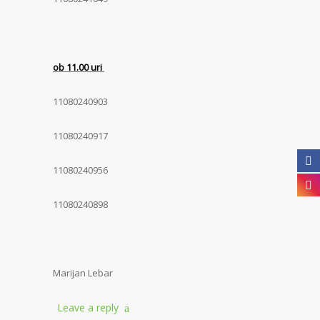
ob 11.00 uri
11080240903
11080240917
11080240956
11080240898
Marijan Lebar
Leave a reply