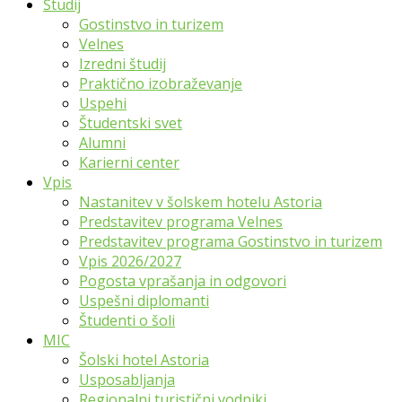
Študij
Gostinstvo in turizem
Velnes
Izredni študij
Praktično izobraževanje
Uspehi
Študentski svet
Alumni
Karierni center
Vpis
Nastanitev v šolskem hotelu Astoria
Predstavitev programa Velnes
Predstavitev programa Gostinstvo in turizem
Vpis 2026/2027
Pogosta vprašanja in odgovori
Uspešni diplomanti
Študenti o šoli
MIC
Šolski hotel Astoria
Usposabljanja
Regionalni turistični vodniki