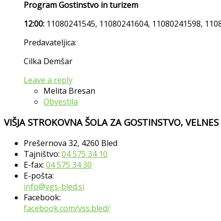
Program Gostinstvo in turizem
12:00:
11080241545, 11080241604, 11080241598, 110
Predavateljica:
Cilka Demšar
Leave a reply
Melita Bresan
Obvestila
VIŠJA STROKOVNA ŠOLA ZA GOSTINSTVO, VELNES
Prešernova 32, 4260 Bled
Tajništvo:
04 575 34 10
E-fax:
04 575 34 30
E-pošta:
info@vgs-bled.si
Facebook:
facebook.com/vss.bled/