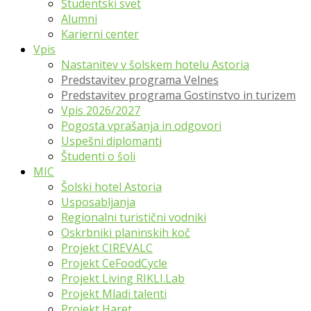
Študentski svet
Alumni
Karierni center
Vpis
Nastanitev v šolskem hotelu Astoria
Predstavitev programa Velnes
Predstavitev programa Gostinstvo in turizem
Vpis 2026/2027
Pogosta vprašanja in odgovori
Uspešni diplomanti
Študenti o šoli
MIC
Šolski hotel Astoria
Usposabljanja
Regionalni turistični vodniki
Oskrbniki planinskih koč
Projekt CIREVALC
Projekt CeFoodCycle
Projekt Living RIKLI.Lab
Projekt Mladi talenti
Projekt Haret