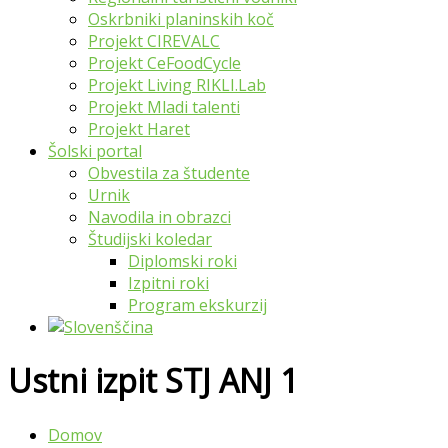
Oskrbniki planinskih koč
Projekt CIREVALC
Projekt CeFoodCycle
Projekt Living RIKLI.Lab
Projekt Mladi talenti
Projekt Haret
Šolski portal
Obvestila za študente
Urnik
Navodila in obrazci
Študijski koledar
Diplomski roki
Izpitni roki
Program ekskurzij
Ustni izpit STJ ANJ 1
Domov