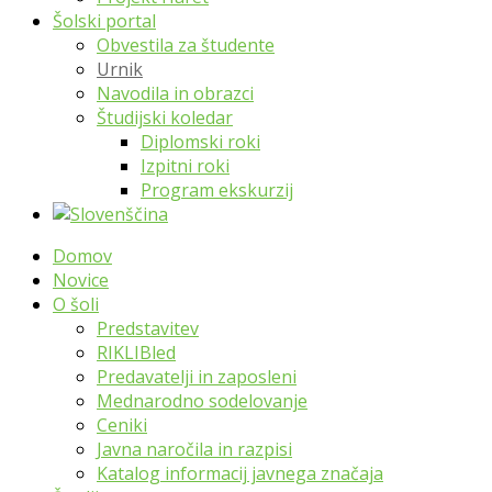
Šolski portal
Obvestila za študente
Urnik
Navodila in obrazci
Študijski koledar
Diplomski roki
Izpitni roki
Program ekskurzij
Domov
Novice
O šoli
Predstavitev
RIKLIBled
Predavatelji in zaposleni
Mednarodno sodelovanje
Ceniki
Javna naročila in razpisi
Katalog informacij javnega značaja