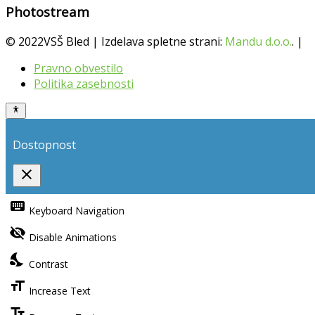
Photostream
© 2022VSŠ Bled | Izdelava spletne strani:
Mandu d.o.o.
. |
Pravno obvestilo
Politika zasebnosti
Dostopnost
close
Toggle
the
keyboard
Keyboard Navigation
visibility
of
visibility_off
the
Disable Animations
Accessibility
Toolbar
nights_stay
Contrast
format_size
Increase Text
text_fields