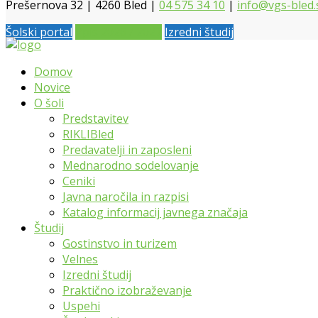
Prešernova 32 | 4260 Bled |
04 575 34 10
|
info@vgs-bled.
Šolski portal
Vpis 2026 / 2027
Izredni študij
Domov
Novice
O šoli
Predstavitev
RIKLIBled
Predavatelji in zaposleni
Mednarodno sodelovanje
Ceniki
Javna naročila in razpisi
Katalog informacij javnega značaja
Študij
Gostinstvo in turizem
Velnes
Izredni študij
Praktično izobraževanje
Uspehi