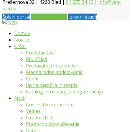
Prešernova 32 | 4260 Bled |
04 575 34 10
|
info@vgs-
bled.si
Šolski portal
Vpis 2026 / 2027
Izredni študij
Domov
Novice
O šoli
Predstavitev
RIKLIBled
Predavatelji in zaposleni
Mednarodno sodelovanje
Ceniki
Javna naročila in razpisi
Katalog informacij javnega značaja
Študij
Gostinstvo in turizem
Velnes
Izredni študij
Praktično izobraževanje
Uspehi