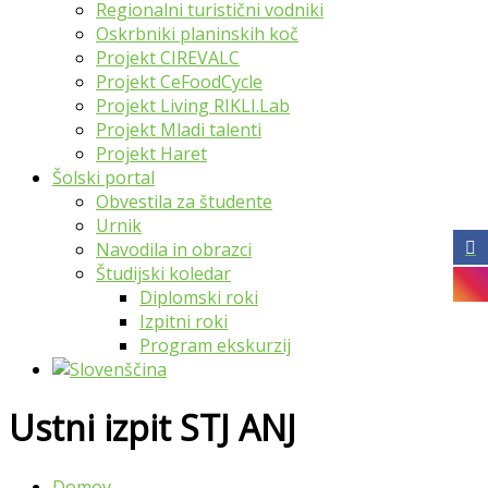
Regionalni turistični vodniki
Oskrbniki planinskih koč
Projekt CIREVALC
Projekt CeFoodCycle
Projekt Living RIKLI.Lab
Projekt Mladi talenti
Projekt Haret
Šolski portal
Obvestila za študente
Urnik
Navodila in obrazci
Študijski koledar
Diplomski roki
Izpitni roki
Program ekskurzij
Ustni izpit STJ ANJ
Domov