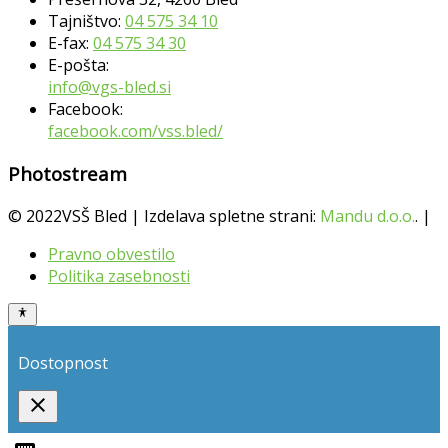
Tajništvo:
04 575 34 10
E-fax:
04 575 34 30
E-pošta:
info@vgs-bled.si
Facebook:
facebook.com/vss.bled/
Photostream
© 2022VSŠ Bled | Izdelava spletne strani:
Mandu d.o.o.
. |
Pravno obvestilo
Politika zasebnosti
Dostopnost
close
Toggle
the