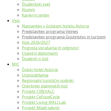
Študentski svet
Alumni
Karierni center
Vpis
Nastanitev v šolskem hotelu Astoria
Predstavitev programa Velnes
Predstavitev programa Gostinstvo in turizem
Vpis 2026/2027
Pogosta vprašanja in odgovori
Uspešni diplomanti
Študenti o šoli
MIC
Šolski hotel Astoria
Usposabljanja
Regionalni turistični vodniki
Oskrbniki planinskih koč
Projekt CIREVALC
Projekt CeFoodCycle
Projekt Living RIKLI.Lab
Projekt Mladi talenti