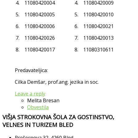
4. 11080420004
4. 11080420009
5. 11080420005
5. 11080420010
6. 11080420006
6. 11080420021
7. 11080420026
7. 11080420013
8. 11080420017
8. 11080310611
Predavateljica:
Cilka Demšar, prof.ang. jezika in soc.
Leave a reply
Melita Bresan
Obvestila
VIŠJA STROKOVNA ŠOLA ZA GOSTINSTVO,
VELNES IN TURIZEM BLED
Prešernova 32, 4260 Bled