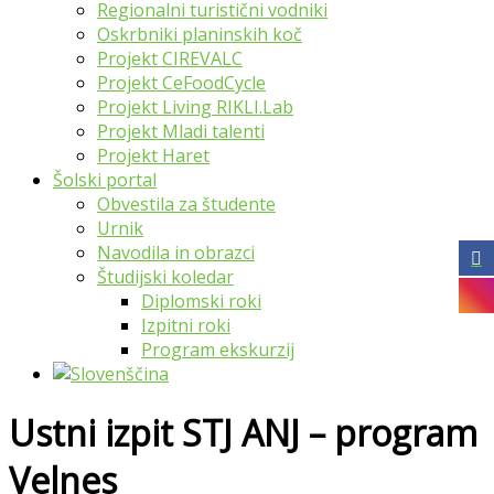
Regionalni turistični vodniki
Oskrbniki planinskih koč
Projekt CIREVALC
Projekt CeFoodCycle
Projekt Living RIKLI.Lab
Projekt Mladi talenti
Projekt Haret
Šolski portal
Obvestila za študente
Urnik
Navodila in obrazci
Študijski koledar
Diplomski roki
Izpitni roki
Program ekskurzij
Ustni izpit STJ ANJ – program
Velnes