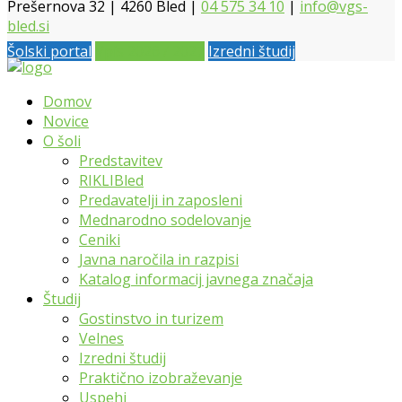
Prešernova 32 | 4260 Bled |
04 575 34 10
|
info@vgs-
bled.si
Šolski portal
Vpis 2026 / 2027
Izredni študij
Domov
Novice
O šoli
Predstavitev
RIKLIBled
Predavatelji in zaposleni
Mednarodno sodelovanje
Ceniki
Javna naročila in razpisi
Katalog informacij javnega značaja
Študij
Gostinstvo in turizem
Velnes
Izredni študij
Praktično izobraževanje
Uspehi