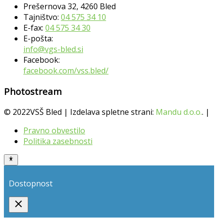
Prešernova 32, 4260 Bled
Tajništvo:
04 575 34 10
E-fax:
04 575 34 30
E-pošta:
info@vgs-bled.si
Facebook:
facebook.com/vss.bled/
Photostream
© 2022VSŠ Bled | Izdelava spletne strani:
Mandu d.o.o.
. |
Pravno obvestilo
Politika zasebnosti
Dostopnost
close
Toggle