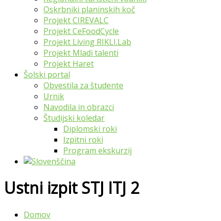
Oskrbniki planinskih koč
Projekt CIREVALC
Projekt CeFoodCycle
Projekt Living RIKLI.Lab
Projekt Mladi talenti
Projekt Haret
Šolski portal
Obvestila za študente
Urnik
Navodila in obrazci
Študijski koledar
Diplomski roki
Izpitni roki
Program ekskurzij
Ustni izpit STJ ITJ 2
Domov