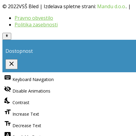
© 2022VSŠ Bled | Izdelava spletne strani:
Mandu d.o.o.
. |
Pravno obvestilo
Politika zasebnosti
Dostopnost
close
Toggle
the
keyboard
Keyboard Navigation
visibility
of
visibility_off
the
Disable Animations
Accessibility
Toolbar
nights_stay
Contrast
format_size
Increase Text
text_fields
Decrease Text
font_download