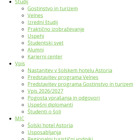
Študij
Gostinstvo in turizem
Velnes
Izredni študij
Praktično izobraževanje
Uspehi
Študentski svet
Alumni
Karierni center
Vpis
Nastanitev v šolskem hotelu Astoria
Predstavitev programa Velnes
Predstavitev programa Gostinstvo in turizem
Vpis 2026/2027
Pogosta vprašanja in odgovori
Uspešni diplomanti
Študenti o šoli
MIC
Šolski hotel Astoria
Usposabljanja
Regionalni turistični vodniki