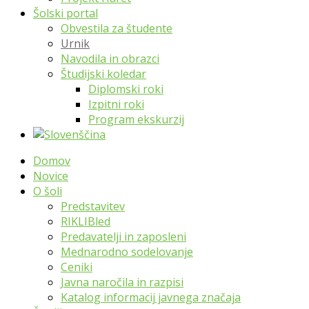
Šolski portal
Obvestila za študente
Urnik
Navodila in obrazci
Študijski koledar
Diplomski roki
Izpitni roki
Program ekskurzij
Domov
Novice
O šoli
Predstavitev
RIKLIBled
Predavatelji in zaposleni
Mednarodno sodelovanje
Ceniki
Javna naročila in razpisi
Katalog informacij javnega značaja