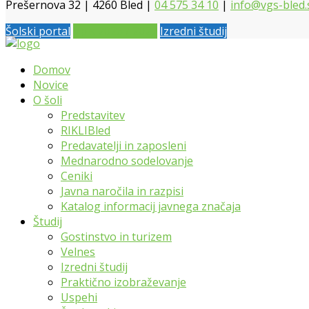
Prešernova 32 | 4260 Bled |
04 575 34 10
|
info@vgs-bled.
Šolski portal
Vpis 2026 / 2027
Izredni študij
Domov
Novice
O šoli
Predstavitev
RIKLIBled
Predavatelji in zaposleni
Mednarodno sodelovanje
Ceniki
Javna naročila in razpisi
Katalog informacij javnega značaja
Študij
Gostinstvo in turizem
Velnes
Izredni študij
Praktično izobraževanje
Uspehi