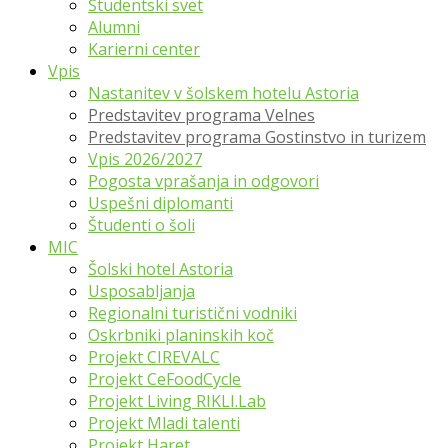
Študentski svet
Alumni
Karierni center
Vpis
Nastanitev v šolskem hotelu Astoria
Predstavitev programa Velnes
Predstavitev programa Gostinstvo in turizem
Vpis 2026/2027
Pogosta vprašanja in odgovori
Uspešni diplomanti
Študenti o šoli
MIC
Šolski hotel Astoria
Usposabljanja
Regionalni turistični vodniki
Oskrbniki planinskih koč
Projekt CIREVALC
Projekt CeFoodCycle
Projekt Living RIKLI.Lab
Projekt Mladi talenti
Projekt Haret