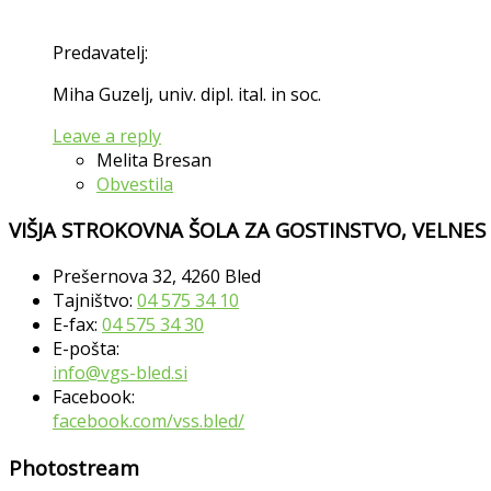
Predavatelj:
Miha Guzelj, univ. dipl. ital. in soc.
Leave a reply
Melita Bresan
Obvestila
VIŠJA STROKOVNA ŠOLA ZA GOSTINSTVO, VELNES
Prešernova 32, 4260 Bled
Tajništvo:
04 575 34 10
E-fax:
04 575 34 30
E-pošta:
info@vgs-bled.si
Facebook:
facebook.com/vss.bled/
Photostream