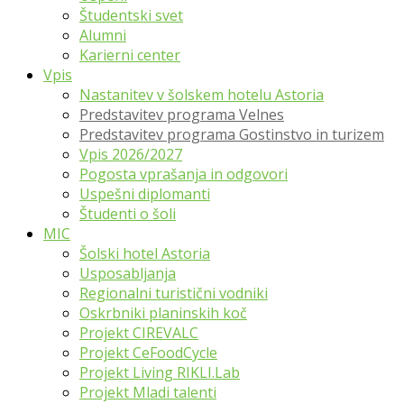
Študentski svet
Alumni
Karierni center
Vpis
Nastanitev v šolskem hotelu Astoria
Predstavitev programa Velnes
Predstavitev programa Gostinstvo in turizem
Vpis 2026/2027
Pogosta vprašanja in odgovori
Uspešni diplomanti
Študenti o šoli
MIC
Šolski hotel Astoria
Usposabljanja
Regionalni turistični vodniki
Oskrbniki planinskih koč
Projekt CIREVALC
Projekt CeFoodCycle
Projekt Living RIKLI.Lab
Projekt Mladi talenti