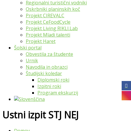
Regionalni turistični vodniki
Oskrbniki planinskih koč
Projekt CIREVALC
Projekt CeFoodCycle
Projekt Living RIKLI.Lab
Projekt Mladi talenti
Projekt Haret
Šolski portal
Obvestila za študente
Urnik
Navodila in obrazci
Študijski koledar
Diplomski roki
Izpitni roki
Program ekskurzij
Ustni izpit STJ NEJ
Domov