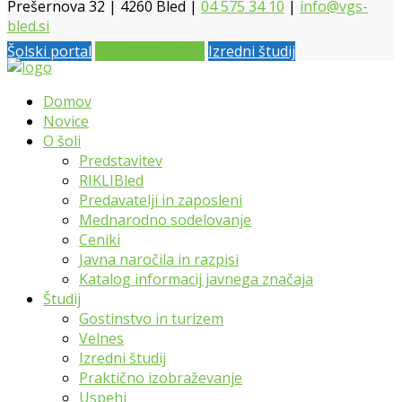
Prešernova 32 | 4260 Bled |
04 575 34 10
|
info@vgs-
bled.si
Šolski portal
Vpis 2026 / 2027
Izredni študij
Domov
Novice
O šoli
Predstavitev
RIKLIBled
Predavatelji in zaposleni
Mednarodno sodelovanje
Ceniki
Javna naročila in razpisi
Katalog informacij javnega značaja
Študij
Gostinstvo in turizem
Velnes
Izredni študij
Praktično izobraževanje
Uspehi