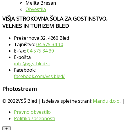
Melita Bresan
Obvestila
VIŠJA STROKOVNA ŠOLA ZA GOSTINSTVO,
VELNES IN TURIZEM BLED
Prešernova 32, 4260 Bled
Tajništvo:
04 575 34 10
E-fax:
04 575 34 30
E-pošta:
info@vgs-bled.si
Facebook:
facebook.com/vss.bled/
Photostream
© 2022VSŠ Bled | Izdelava spletne strani:
Mandu d.o.o.
. |
Pravno obvestilo
Politika zasebnosti