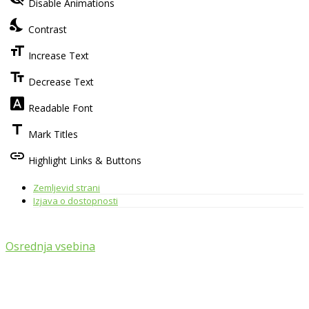
Disable Animations
Accessibility
Toolbar
nights_stay
Contrast
format_size
Increase Text
text_fields
Decrease Text
font_download
Readable Font
title
Mark Titles
link
Highlight Links & Buttons
Zemljevid strani
Izjava o dostopnosti
Osrednja vsebina