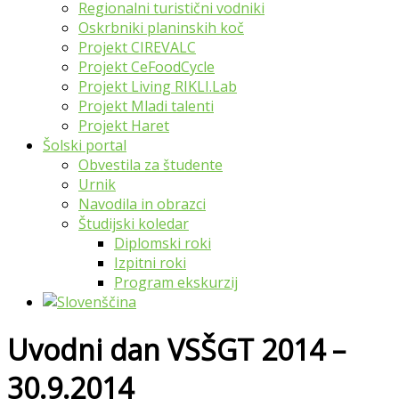
Regionalni turistični vodniki
Oskrbniki planinskih koč
Projekt CIREVALC
Projekt CeFoodCycle
Projekt Living RIKLI.Lab
Projekt Mladi talenti
Projekt Haret
Šolski portal
Obvestila za študente
Urnik
Navodila in obrazci
Študijski koledar
Diplomski roki
Izpitni roki
Program ekskurzij
Uvodni dan VSŠGT 2014 –
30.9.2014