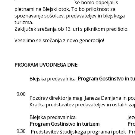
se bomo odpeljali s
pletnami na Blejski otok. To bo priložnost za
spoznavanje sošolcev, predavateljev in blejskega
turizma.
Zaključek srečanja ob 13. uri s piknikom pred šolo.
Veselimo se srečanja z novo generacijo!
PROGRAM UVODNEGA DNE
Blejska predavalnica:
Program Gostinstvo in t
9.00
Pozdrav direktorja mag. Janeza Damjana in po
Kratka predstavitev predavateljev in ostalih z
Blejska predavalnica:
Jez
Program Gostinstvo in turizem
Pr
9.30
Predstavitev študijskega programa (potek
Pre