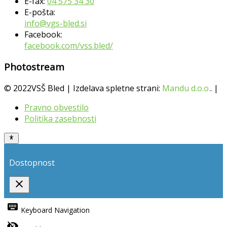
E-fax:
04 575 34 30
E-pošta:
info@vgs-bled.si
Facebook:
facebook.com/vss.bled/
Photostream
© 2022VSŠ Bled | Izdelava spletne strani:
Mandu d.o.o.
. |
Pravno obvestilo
Politika zasebnosti
Dostopnost
close
Toggle
the
keyboard
Keyboard Navigation
visibility
of
visibility_off
the