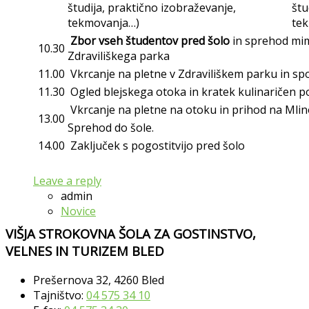
študija, praktično izobraževanje,
štu
tekmovanja…)
te
Zbor vseh študentov pred šolo
in sprehod mim
10.30
Zdraviliškega parka
11.00
Vkrcanje na pletne v Zdraviliškem parku in sp
11.30
Ogled blejskega otoka in kratek kulinaričen po
Vkrcanje na pletne na otoku in prihod na Mlin
13.00
Sprehod do šole.
14.00
Zaključek s pogostitvijo pred šolo
Leave a reply
admin
Novice
VIŠJA STROKOVNA ŠOLA ZA GOSTINSTVO,
VELNES IN TURIZEM BLED
Prešernova 32, 4260 Bled
Tajništvo:
04 575 34 10