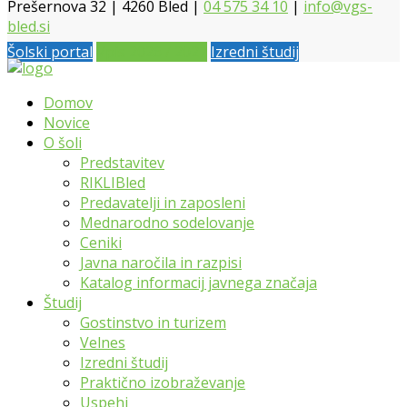
Prešernova 32 | 4260 Bled |
04 575 34 10
|
info@vgs-
bled.si
Šolski portal
Vpis 2026 / 2027
Izredni študij
Domov
Novice
O šoli
Predstavitev
RIKLIBled
Predavatelji in zaposleni
Mednarodno sodelovanje
Ceniki
Javna naročila in razpisi
Katalog informacij javnega značaja
Študij
Gostinstvo in turizem
Velnes
Izredni študij
Praktično izobraževanje
Uspehi