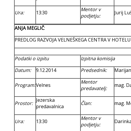
Mentor v
Ura:
13:30
Jurij Lu
podjetju:
ANJA MEGLIČ
:
PREDLOG RAZVOJA VELNEŠKEGA CENTRA V HOTELU
Podatki o izpitu
Izpitna komisija
Datum:
9.12.2014
Predsednik:
Marijan
Mentor
Program:
Velnes
mag. Da
predavatelj:
Jezerska
Prostor:
Član:
mag. M
predavalnica
Mentor v
Ura:
13:30
Darinka
podjetju: