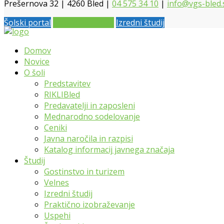
Prešernova 32 | 4260 Bled |
04 575 34 10
|
info@vgs-bled.
Šolski portal
Vpis 2026 / 2027
Izredni študij
Domov
Novice
O šoli
Predstavitev
RIKLIBled
Predavatelji in zaposleni
Mednarodno sodelovanje
Ceniki
Javna naročila in razpisi
Katalog informacij javnega značaja
Študij
Gostinstvo in turizem
Velnes
Izredni študij
Praktično izobraževanje
Uspehi