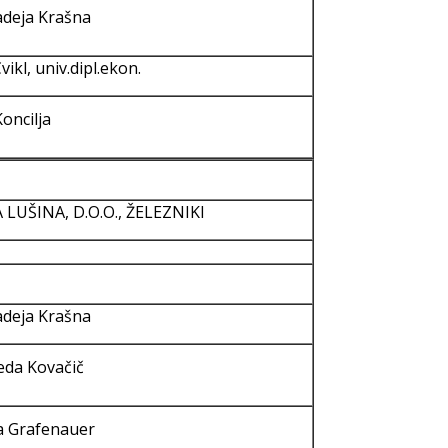
adeja Krašna
vikl, univ.dipl.ekon.
oncilja
UŠINA, D.O.O., ŽELEZNIKI
adeja Krašna
eda Kovačič
a Grafenauer