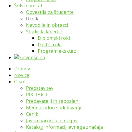
Šolski portal
Obvestila za študente
Urnik
Navodila in obrazci
Študijski koledar
Diplomski roki
Izpitni roki
Program ekskurzij
Domov
Novice
O šoli
Predstavitev
RIKLIBled
Predavatelji in zaposleni
Mednarodno sodelovanje
Ceniki
Javna naročila in razpisi
Katalog informacij javnega značaja