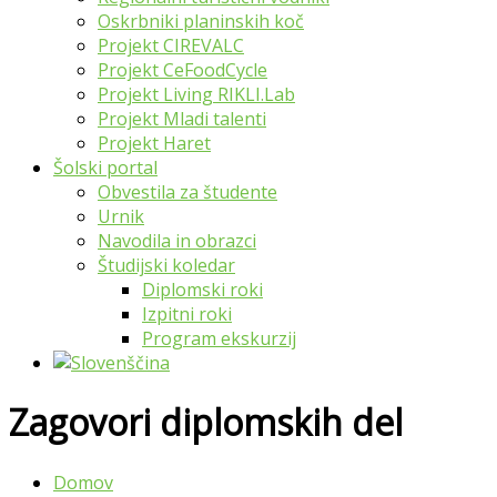
Oskrbniki planinskih koč
Projekt CIREVALC
Projekt CeFoodCycle
Projekt Living RIKLI.Lab
Projekt Mladi talenti
Projekt Haret
Šolski portal
Obvestila za študente
Urnik
Navodila in obrazci
Študijski koledar
Diplomski roki
Izpitni roki
Program ekskurzij
Zagovori diplomskih del
Domov