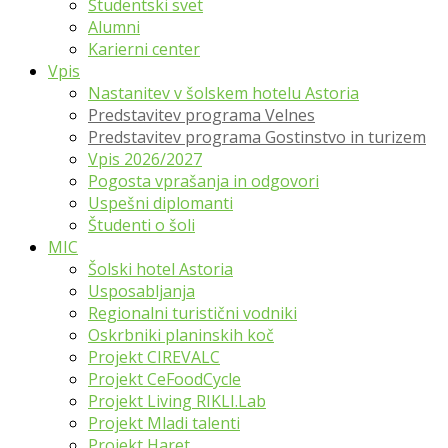
Študentski svet
Alumni
Karierni center
Vpis
Nastanitev v šolskem hotelu Astoria
Predstavitev programa Velnes
Predstavitev programa Gostinstvo in turizem
Vpis 2026/2027
Pogosta vprašanja in odgovori
Uspešni diplomanti
Študenti o šoli
MIC
Šolski hotel Astoria
Usposabljanja
Regionalni turistični vodniki
Oskrbniki planinskih koč
Projekt CIREVALC
Projekt CeFoodCycle
Projekt Living RIKLI.Lab
Projekt Mladi talenti
Projekt Haret