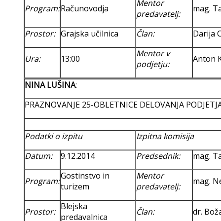
Mentor
Program:
Računovodja
mag. T
predavatelj:
Prostor:
Grajska učilnica
Član:
Darija C
Mentor v
Ura:
13:00
Anton K
podjetju:
NINA LUŠINA
:
PRAZNOVANJE 25-OBLETNICE DELOVANJA PODJETJA L
Podatki o izpitu
Izpitna komisija
Datum:
9.12.2014
Predsednik:
mag. T
Gostinstvo in
Mentor
Program:
mag. N
turizem
predavatelj:
Blejska
Prostor:
Član:
dr. Bož
predavalnica