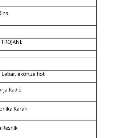
šina
 TROJANE
 Lebar, ekon.za hot.
rja Radić
onika Karan
 Resnik