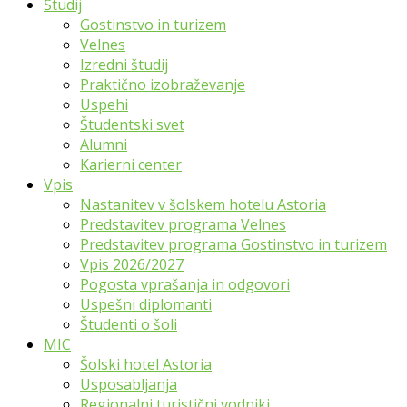
Študij
Gostinstvo in turizem
Velnes
Izredni študij
Praktično izobraževanje
Uspehi
Študentski svet
Alumni
Karierni center
Vpis
Nastanitev v šolskem hotelu Astoria
Predstavitev programa Velnes
Predstavitev programa Gostinstvo in turizem
Vpis 2026/2027
Pogosta vprašanja in odgovori
Uspešni diplomanti
Študenti o šoli
MIC
Šolski hotel Astoria
Usposabljanja
Regionalni turistični vodniki