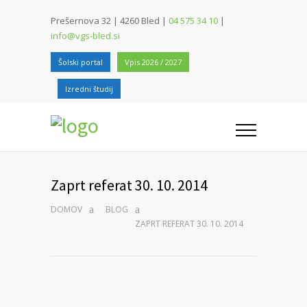
Prešernova 32 | 4260 Bled |
04 575 34 10
|
info@vgs-bled.si
Šolski portal
Vpis 2026 / 2027
Izredni študij
Zaprt referat 30. 10. 2014
DOMOV
BLOG
ZAPRT REFERAT 30. 10. 2014