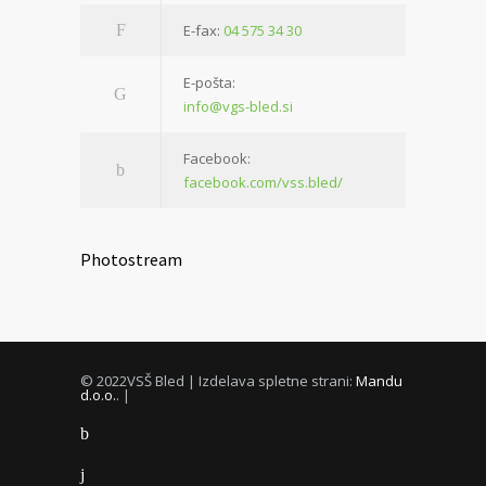
E-fax:
04 575 34 30
E-pošta:
info@vgs-bled.si
Facebook:
facebook.com/vss.bled/
Photostream
© 2022VSŠ Bled | Izdelava spletne strani:
Mandu
d.o.o.
. |