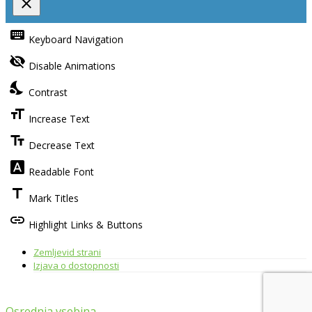
close
Toggle
the
keyboard
Keyboard Navigation
visibility
of
visibility_off
the
Disable Animations
Accessibility
Toolbar
nights_stay
Contrast
format_size
Increase Text
text_fields
Decrease Text
font_download
Readable Font
title
Mark Titles
link
Highlight Links & Buttons
Zemljevid strani
Izjava o dostopnosti
Osrednja vsebina