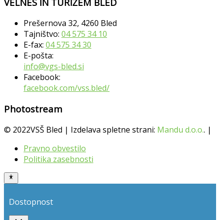
VELNES IN TURIZEM BLED
Prešernova 32, 4260 Bled
Tajništvo:
04 575 34 10
E-fax:
04 575 34 30
E-pošta:
info@vgs-bled.si
Facebook:
facebook.com/vss.bled/
Photostream
© 2022VSŠ Bled | Izdelava spletne strani:
Mandu d.o.o.
. |
Pravno obvestilo
Politika zasebnosti
Dostopnost