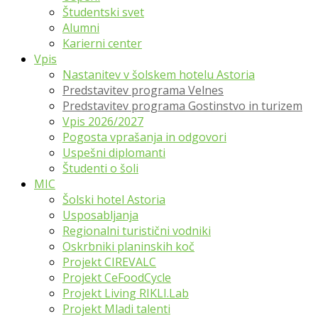
Študentski svet
Alumni
Karierni center
Vpis
Nastanitev v šolskem hotelu Astoria
Predstavitev programa Velnes
Predstavitev programa Gostinstvo in turizem
Vpis 2026/2027
Pogosta vprašanja in odgovori
Uspešni diplomanti
Študenti o šoli
MIC
Šolski hotel Astoria
Usposabljanja
Regionalni turistični vodniki
Oskrbniki planinskih koč
Projekt CIREVALC
Projekt CeFoodCycle
Projekt Living RIKLI.Lab
Projekt Mladi talenti