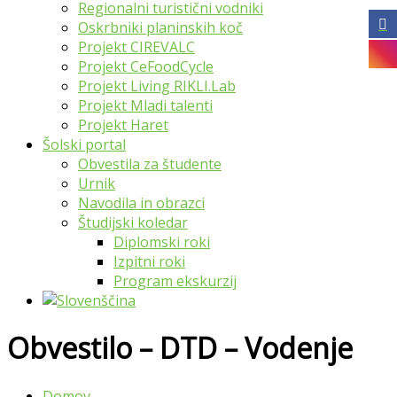
Regionalni turistični vodniki
Oskrbniki planinskih koč
Projekt CIREVALC
Projekt CeFoodCycle
Projekt Living RIKLI.Lab
Projekt Mladi talenti
Projekt Haret
Šolski portal
Obvestila za študente
Urnik
Navodila in obrazci
Študijski koledar
Diplomski roki
Izpitni roki
Program ekskurzij
Obvestilo – DTD – Vodenje
Domov