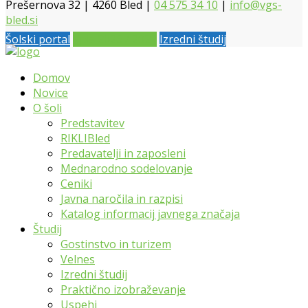
Prešernova 32 | 4260 Bled |
04 575 34 10
|
info@vgs-
bled.si
Šolski portal
Vpis 2026 / 2027
Izredni študij
Domov
Novice
O šoli
Predstavitev
RIKLIBled
Predavatelji in zaposleni
Mednarodno sodelovanje
Ceniki
Javna naročila in razpisi
Katalog informacij javnega značaja
Študij
Gostinstvo in turizem
Velnes
Izredni študij
Praktično izobraževanje
Uspehi