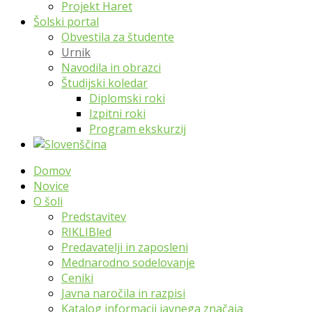
Projekt Haret
Šolski portal
Obvestila za študente
Urnik
Navodila in obrazci
Študijski koledar
Diplomski roki
Izpitni roki
Program ekskurzij
Domov
Novice
O šoli
Predstavitev
RIKLIBled
Predavatelji in zaposleni
Mednarodno sodelovanje
Ceniki
Javna naročila in razpisi
Katalog informacij javnega značaja