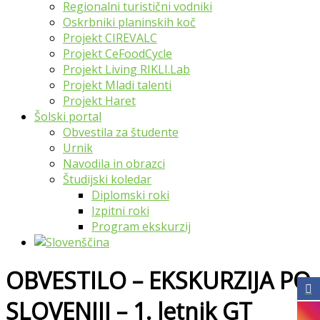
Regionalni turistični vodniki
Oskrbniki planinskih koč
Projekt CIREVALC
Projekt CeFoodCycle
Projekt Living RIKLI.Lab
Projekt Mladi talenti
Projekt Haret
Šolski portal
Obvestila za študente
Urnik
Navodila in obrazci
Študijski koledar
Diplomski roki
Izpitni roki
Program ekskurzij
OBVESTILO – EKSKURZIJA PO
SLOVENIJI – 1. letnik GT