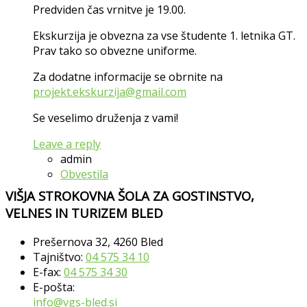
Predviden čas vrnitve je 19.00.
Ekskurzija je obvezna za vse študente 1. letnika GT.
Prav tako so obvezne uniforme.
Za dodatne informacije se obrnite na
projekt.ekskurzija@gmail.com
Se veselimo druženja z vami!
Leave a reply
admin
Obvestila
VIŠJA STROKOVNA ŠOLA ZA GOSTINSTVO,
VELNES IN TURIZEM BLED
Prešernova 32, 4260 Bled
Tajništvo:
04 575 34 10
E-fax:
04 575 34 30
E-pošta:
info@vgs-bled.si