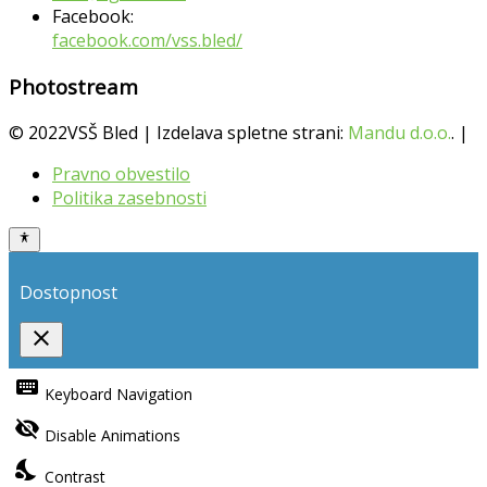
Facebook:
facebook.com/vss.bled/
Photostream
© 2022VSŠ Bled | Izdelava spletne strani:
Mandu d.o.o.
. |
Pravno obvestilo
Politika zasebnosti
Dostopnost
close
Toggle
the
keyboard
Keyboard Navigation
visibility
of
visibility_off
the
Disable Animations
Accessibility
Toolbar
nights_stay
Contrast