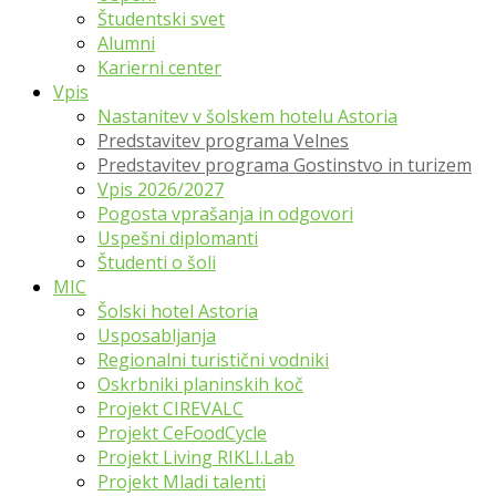
Študentski svet
Alumni
Karierni center
Vpis
Nastanitev v šolskem hotelu Astoria
Predstavitev programa Velnes
Predstavitev programa Gostinstvo in turizem
Vpis 2026/2027
Pogosta vprašanja in odgovori
Uspešni diplomanti
Študenti o šoli
MIC
Šolski hotel Astoria
Usposabljanja
Regionalni turistični vodniki
Oskrbniki planinskih koč
Projekt CIREVALC
Projekt CeFoodCycle
Projekt Living RIKLI.Lab
Projekt Mladi talenti