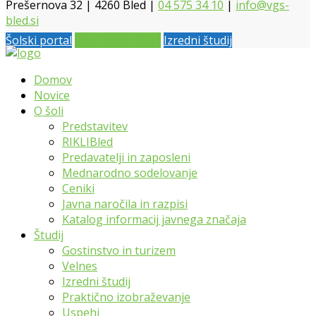
Prešernova 32 | 4260 Bled |
04 575 34 10
|
info@vgs-
bled.si
Šolski portal
Vpis 2026 / 2027
Izredni študij
Domov
Novice
O šoli
Predstavitev
RIKLIBled
Predavatelji in zaposleni
Mednarodno sodelovanje
Ceniki
Javna naročila in razpisi
Katalog informacij javnega značaja
Študij
Gostinstvo in turizem
Velnes
Izredni študij
Praktično izobraževanje
Uspehi