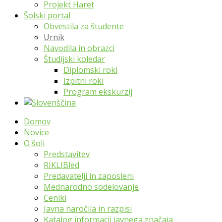
Projekt Haret
Šolski portal
Obvestila za študente
Urnik
Navodila in obrazci
Študijski koledar
Diplomski roki
Izpitni roki
Program ekskurzij
Domov
Novice
O šoli
Predstavitev
RIKLIBled
Predavatelji in zaposleni
Mednarodno sodelovanje
Ceniki
Javna naročila in razpisi
Katalog informacij javnega značaja