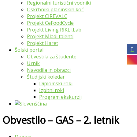
Regionalni turistični vodniki
Oskrbniki planinskih koč
Projekt CIREVALC
Projekt CeFoodCycle
Projekt Living RIKLI.Lab
Projekt Mladi talenti
Projekt Haret
Šolski portal
Obvestila za študente
Urnik
Navodila in obrazci
Študijski koledar
Diplomski roki
Izpitni roki
Program ekskurzij
Obvestilo – GAS – 2. letnik
Domov