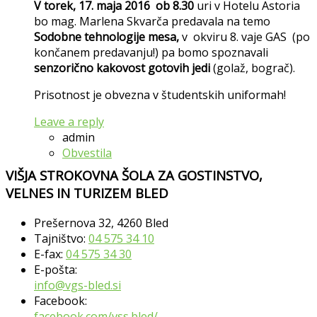
V torek, 17. maja 2016
ob 8.30
uri v Hotelu Astoria
bo mag. Marlena Skvarča predavala na temo
Sodobne tehnologije mesa,
v okviru 8. vaje GAS (po
končanem predavanju!) pa bomo spoznavali
senzorično kakovost gotovih jedi
(golaž, bograč).
Prisotnost je obvezna v študentskih uniformah!
Leave a reply
admin
Obvestila
VIŠJA STROKOVNA ŠOLA ZA GOSTINSTVO,
VELNES IN TURIZEM BLED
Prešernova 32, 4260 Bled
Tajništvo:
04 575 34 10
E-fax:
04 575 34 30
E-pošta:
info@vgs-bled.si
Facebook:
facebook.com/vss.bled/