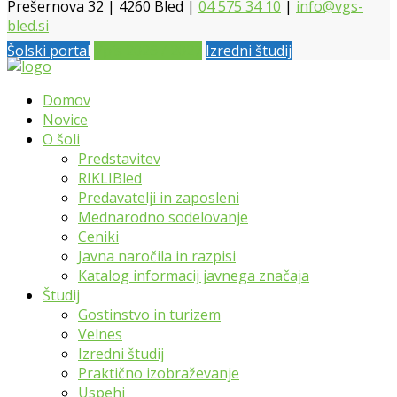
Prešernova 32 | 4260 Bled |
04 575 34 10
|
info@vgs-
bled.si
Šolski portal
Vpis 2026 / 2027
Izredni študij
Domov
Novice
O šoli
Predstavitev
RIKLIBled
Predavatelji in zaposleni
Mednarodno sodelovanje
Ceniki
Javna naročila in razpisi
Katalog informacij javnega značaja
Študij
Gostinstvo in turizem
Velnes
Izredni študij
Praktično izobraževanje
Uspehi