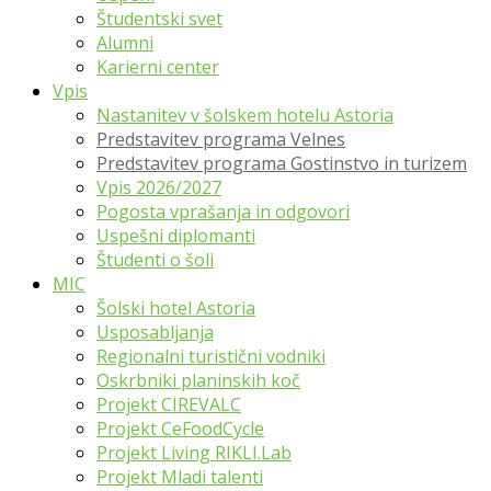
Študentski svet
Alumni
Karierni center
Vpis
Nastanitev v šolskem hotelu Astoria
Predstavitev programa Velnes
Predstavitev programa Gostinstvo in turizem
Vpis 2026/2027
Pogosta vprašanja in odgovori
Uspešni diplomanti
Študenti o šoli
MIC
Šolski hotel Astoria
Usposabljanja
Regionalni turistični vodniki
Oskrbniki planinskih koč
Projekt CIREVALC
Projekt CeFoodCycle
Projekt Living RIKLI.Lab
Projekt Mladi talenti