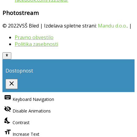
Photostream
© 2022VSŠ Bled | Izdelava spletne strani:
Mandu d.o.o.
. |
Pravno obvestilo
Politika zasebnosti
Dostopnost
close
Toggle
the
keyboard
Keyboard Navigation
visibility
of
visibility_off
the
Disable Animations
Accessibility
Toolbar
nights_stay
Contrast
format_size
Increase Text