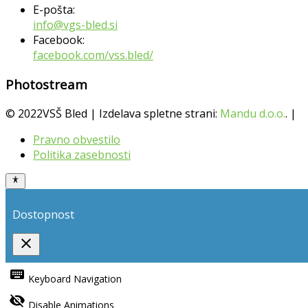
E-pošta:
info@vgs-bled.si
Facebook:
facebook.com/vss.bled/
Photostream
© 2022VSŠ Bled | Izdelava spletne strani:
Mandu d.o.o.
. |
Pravno obvestilo
Politika zasebnosti
Dostopnost
close
Toggle
the
keyboard
Keyboard Navigation
visibility
of
visibility_off
the
Disable Animations