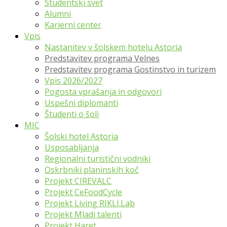
Študentski svet
Alumni
Karierni center
Vpis
Nastanitev v šolskem hotelu Astoria
Predstavitev programa Velnes
Predstavitev programa Gostinstvo in turizem
Vpis 2026/2027
Pogosta vprašanja in odgovori
Uspešni diplomanti
Študenti o šoli
MIC
Šolski hotel Astoria
Usposabljanja
Regionalni turistični vodniki
Oskrbniki planinskih koč
Projekt CIREVALC
Projekt CeFoodCycle
Projekt Living RIKLI.Lab
Projekt Mladi talenti
Projekt Haret