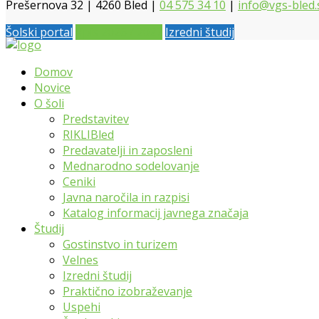
Prešernova 32 | 4260 Bled |
04 575 34 10
|
info@vgs-bled.
Šolski portal
Vpis 2026 / 2027
Izredni študij
Domov
Novice
O šoli
Predstavitev
RIKLIBled
Predavatelji in zaposleni
Mednarodno sodelovanje
Ceniki
Javna naročila in razpisi
Katalog informacij javnega značaja
Študij
Gostinstvo in turizem
Velnes
Izredni študij
Praktično izobraževanje
Uspehi