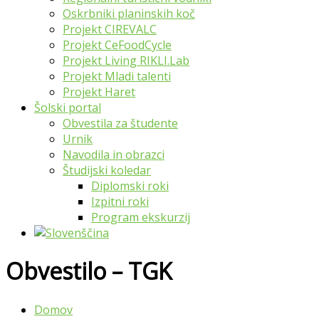
Oskrbniki planinskih koč
Projekt CIREVALC
Projekt CeFoodCycle
Projekt Living RIKLI.Lab
Projekt Mladi talenti
Projekt Haret
Šolski portal
Obvestila za študente
Urnik
Navodila in obrazci
Študijski koledar
Diplomski roki
Izpitni roki
Program ekskurzij
Obvestilo – TGK
Domov