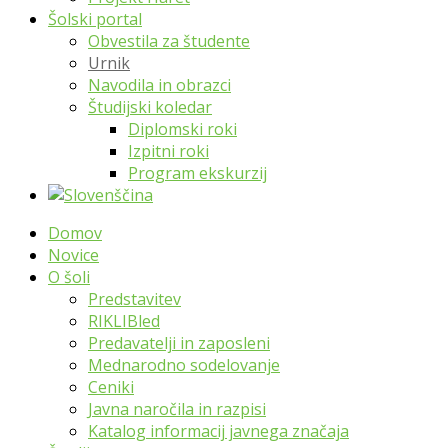
Šolski portal
Obvestila za študente
Urnik
Navodila in obrazci
Študijski koledar
Diplomski roki
Izpitni roki
Program ekskurzij
Domov
Novice
O šoli
Predstavitev
RIKLIBled
Predavatelji in zaposleni
Mednarodno sodelovanje
Ceniki
Javna naročila in razpisi
Katalog informacij javnega značaja