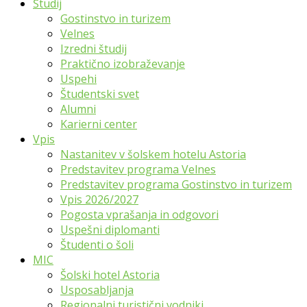
Študij
Gostinstvo in turizem
Velnes
Izredni študij
Praktično izobraževanje
Uspehi
Študentski svet
Alumni
Karierni center
Vpis
Nastanitev v šolskem hotelu Astoria
Predstavitev programa Velnes
Predstavitev programa Gostinstvo in turizem
Vpis 2026/2027
Pogosta vprašanja in odgovori
Uspešni diplomanti
Študenti o šoli
MIC
Šolski hotel Astoria
Usposabljanja
Regionalni turistični vodniki