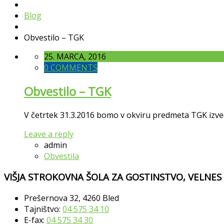
Blog
Obvestilo – TGK
25. MARCA, 2016
0 COMMENTS
Obvestilo – TGK
V četrtek 31.3.2016 bomo v okviru predmeta TGK izvedl
Leave a reply
admin
Obvestila
VIŠJA STROKOVNA ŠOLA ZA GOSTINSTVO, VELNES
Prešernova 32, 4260 Bled
Tajništvo:
04 575 34 10
E-fax:
04 575 34 30