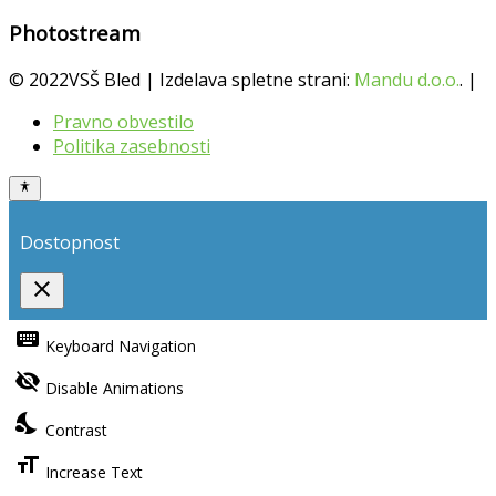
Photostream
© 2022VSŠ Bled | Izdelava spletne strani:
Mandu d.o.o.
. |
Pravno obvestilo
Politika zasebnosti
Dostopnost
close
Toggle
the
keyboard
Keyboard Navigation
visibility
of
visibility_off
the
Disable Animations
Accessibility
Toolbar
nights_stay
Contrast
format_size
Increase Text