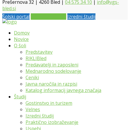
Prešernova 32 | 4260 Bled |
04 575 34 10
|
info@vgs-
bled.si
Šolski portal
Vpis 2026 / 2027
Izredni študij
Domov
Novice
O šoli
Predstavitev
RIKLIBled
Predavatelji in zaposleni
Mednarodno sodelovanje
Ceniki
Javna naročila in razpisi
Katalog informacij javnega značaja
Študij
Gostinstvo in turizem
Velnes
Izredni študij
Praktično izobraževanje
Uspehi