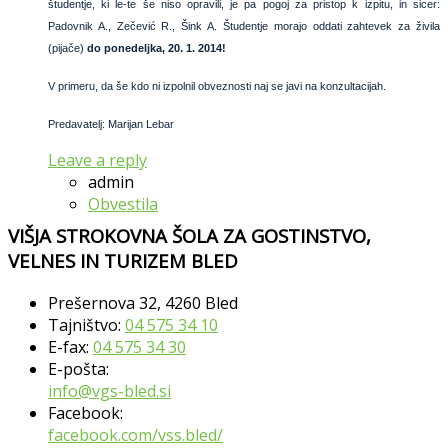
študentje, ki le-te še niso opravili, je pa pogoj za pristop k izpitu, in sicer:
Padovnik A., Zečević R., Šink A. Študentje morajo oddati zahtevek za živila
(pijače)
do ponedeljka, 20. 1. 2014!
V primeru, da še kdo ni izpolnil obveznosti naj se javi na konzultacijah.
Predavatelj: Marijan Lebar
Leave a reply
admin
Obvestila
VIŠJA STROKOVNA ŠOLA ZA GOSTINSTVO,
VELNES IN TURIZEM BLED
Prešernova 32, 4260 Bled
Tajništvo:
04 575 34 10
E-fax:
04 575 34 30
E-pošta:
info@vgs-bled.si
Facebook:
facebook.com/vss.bled/