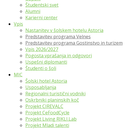
Študentski svet
Alumni
Karierni center
Vpis
Nastanitev v šolskem hotelu Astoria
Predstavitev programa Velnes
Predstavitev programa Gostinstvo in turizem
Vpis 2026/2027
Pogosta vprašanja in odgovori
Uspešni diplomanti
Študenti o šoli
MIC
Šolski hotel Astoria
Usposabljanja
Regionalni turistični vodniki
Oskrbniki planinskih koč
Projekt CIREVALC
Projekt CeFoodCycle
Projekt Living RIKLI.Lab
Projekt Mladi talenti