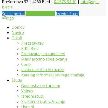
Prešernova 32 | 4260 Bled |
04 575 34 10
|
info@vgs-
bled.si
Šolski portal
Vpis 2026 / 2027
Izredni študij
Domov
Novice
O šoli
Predstavitev
RIKLIBled
Predavatelji in zaposleni
Mednarodno sodelovanje
Ceniki
Javna naročila in razpisi
Katalog informacij javnega značaja
Študij
Gostinstvo in turizem
Velnes
Izredni študij
Praktično izobraževanje
Uspehi