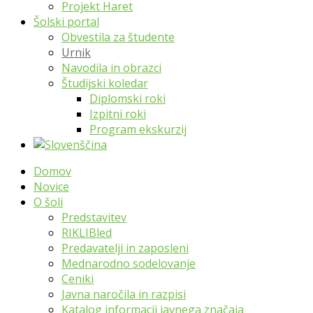
Projekt Haret
Šolski portal
Obvestila za študente
Urnik
Navodila in obrazci
Študijski koledar
Diplomski roki
Izpitni roki
Program ekskurzij
Domov
Novice
O šoli
Predstavitev
RIKLIBled
Predavatelji in zaposleni
Mednarodno sodelovanje
Ceniki
Javna naročila in razpisi
Katalog informacij javnega značaja