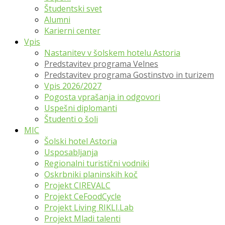
Študentski svet
Alumni
Karierni center
Vpis
Nastanitev v šolskem hotelu Astoria
Predstavitev programa Velnes
Predstavitev programa Gostinstvo in turizem
Vpis 2026/2027
Pogosta vprašanja in odgovori
Uspešni diplomanti
Študenti o šoli
MIC
Šolski hotel Astoria
Usposabljanja
Regionalni turistični vodniki
Oskrbniki planinskih koč
Projekt CIREVALC
Projekt CeFoodCycle
Projekt Living RIKLI.Lab
Projekt Mladi talenti