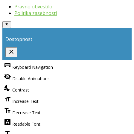
Pravno obvestilo
Politika zasebnosti
Dostopnost
close
Toggle
the
keyboard
Keyboard Navigation
visibility
of
visibility_off
the
Disable Animations
Accessibility
Toolbar
nights_stay
Contrast
format_size
Increase Text
text_fields
Decrease Text
font_download
Readable Font
title