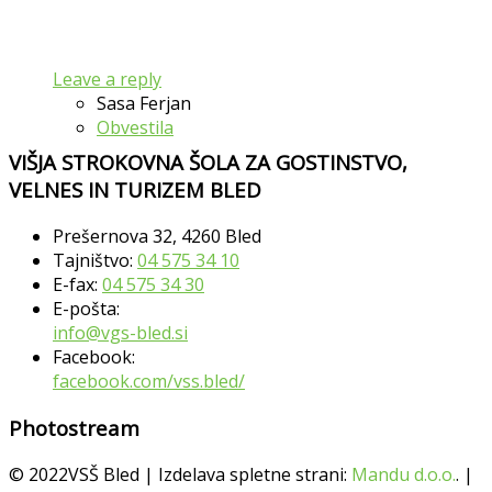
Leave a reply
Sasa Ferjan
Obvestila
VIŠJA STROKOVNA ŠOLA ZA GOSTINSTVO,
VELNES IN TURIZEM BLED
Prešernova 32, 4260 Bled
Tajništvo:
04 575 34 10
E-fax:
04 575 34 30
E-pošta:
info@vgs-bled.si
Facebook:
facebook.com/vss.bled/
Photostream
© 2022VSŠ Bled | Izdelava spletne strani:
Mandu d.o.o.
. |