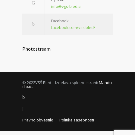
info@vgs-bled.si
Facebook:
facebook.com/vss.bled/
Photostream
© 2022VSŠ Bled | Izdelava spletne strani:
Mandu
d.o.o.
. |
Pravno obvestilo
Politika zasebnosti