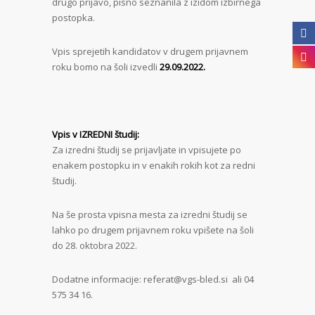
drugo prijavo, pisno seznanila z izidom izbirnega
postopka.
Vpis sprejetih kandidatov v drugem prijavnem
roku bomo na šoli izvedli
29.09.2022.
Vpis v IZREDNI študij:
Za izredni študij se prijavljate in vpisujete po
enakem postopku in v enakih rokih kot za redni
študij.
Na še prosta vpisna mesta za izredni študij se
lahko po drugem prijavnem roku vpišete na šoli
do 28. oktobra 2022.
Dodatne informacije: referat@vgs-bled.si ali 04
575 34 16.