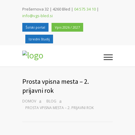
Prešernova 32 | 4260 Bled |
04 575 34 10
|
info@vgs-bled.si
Šolski portal
Vpis 2026 / 2027
Izredni študij
Prosta vpisna mesta – 2.
prijavni rok
DOMOV
BLOG
PROSTA VPISNA MESTA – 2. PRIJAVNI ROK