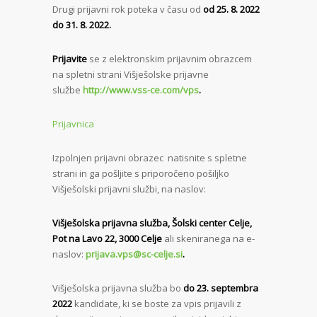
Drugi prijavni rok poteka v času od
od 25. 8. 2022
do 31. 8. 2022.
Prijavite
se
z elektronskim prijavnim obrazcem
na spletni strani Višješolske prijavne
službe
http://www.vss-ce.com/vps
.
Prijavnica
Izpolnjen prijavni obrazec natisnite s spletne
strani in ga pošljite s priporočeno pošiljko
Višješolski prijavni službi, na naslov:
Višješolska prijavna služba, Šolski center Celje,
Pot na Lavo 22, 3000 Celje
ali skeniranega na e-
naslov:
prijava.vps@sc-celje.si
.
Višješolska prijavna služba bo
do 23. septembra
2022
kandidate, ki se boste za vpis prijavili z