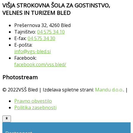
VIŠJA STROKOVNA ŠOLA ZA GOSTINSTVO,
VELNES IN TURIZEM BLED
Prešernova 32, 4260 Bled
Tajništvo:
04 575 34 10
E-fax:
04 575 34 30
E-pošta:
info@vgs-bled.si
Facebook:
facebook.com/vss.bled/
Photostream
© 2022VSŠ Bled | Izdelava spletne strani:
Mandu d.o.o.
. |
Pravno obvestilo
Politika zasebnosti