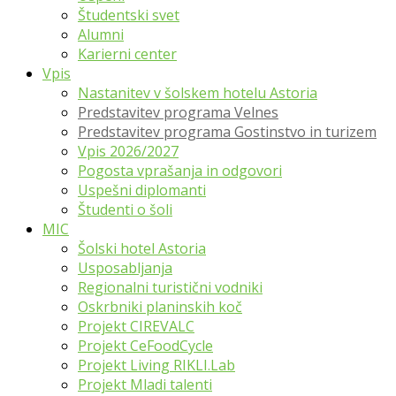
Študentski svet
Alumni
Karierni center
Vpis
Nastanitev v šolskem hotelu Astoria
Predstavitev programa Velnes
Predstavitev programa Gostinstvo in turizem
Vpis 2026/2027
Pogosta vprašanja in odgovori
Uspešni diplomanti
Študenti o šoli
MIC
Šolski hotel Astoria
Usposabljanja
Regionalni turistični vodniki
Oskrbniki planinskih koč
Projekt CIREVALC
Projekt CeFoodCycle
Projekt Living RIKLI.Lab
Projekt Mladi talenti