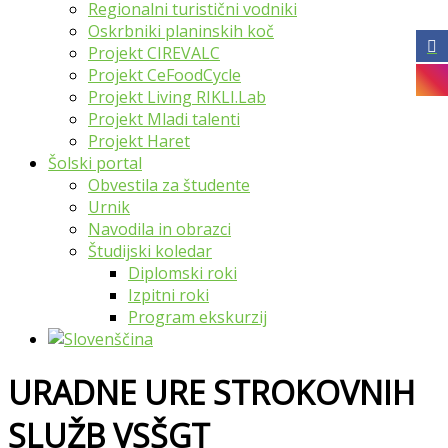
Regionalni turistični vodniki
Oskrbniki planinskih koč
Projekt CIREVALC
Projekt CeFoodCycle
Projekt Living RIKLI.Lab
Projekt Mladi talenti
Projekt Haret
Šolski portal
Obvestila za študente
Urnik
Navodila in obrazci
Študijski koledar
Diplomski roki
Izpitni roki
Program ekskurzij
URADNE URE STROKOVNIH
SLUŽB VSŠGT