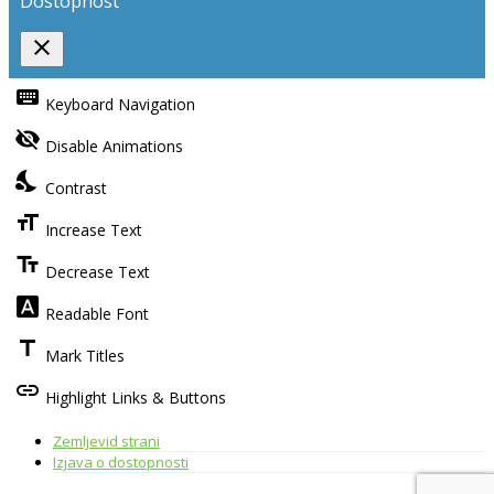
Dostopnost
close
Toggle
the
keyboard
Keyboard Navigation
visibility
of
visibility_off
the
Disable Animations
Accessibility
Toolbar
nights_stay
Contrast
format_size
Increase Text
text_fields
Decrease Text
font_download
Readable Font
title
Mark Titles
link
Highlight Links & Buttons
Zemljevid strani
Izjava o dostopnosti