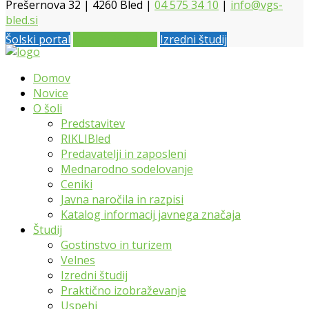
Prešernova 32 | 4260 Bled |
04 575 34 10
|
info@vgs-
bled.si
Šolski portal
Vpis 2026 / 2027
Izredni študij
Domov
Novice
O šoli
Predstavitev
RIKLIBled
Predavatelji in zaposleni
Mednarodno sodelovanje
Ceniki
Javna naročila in razpisi
Katalog informacij javnega značaja
Študij
Gostinstvo in turizem
Velnes
Izredni študij
Praktično izobraževanje
Uspehi