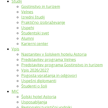
Študij
Gostinstvo in turizem
Velnes
Izredni študij
Praktično izobraževanje
Uspehi
Študentski svet
Alumni
Karierni center
Vpis
Nastanitev v šolskem hotelu Astoria
Predstavitev programa Velnes
Predstavitev programa Gostinstvo in turizem
Vpis 2026/2027
Pogosta vprašanja in odgovori
Uspešni diplomanti
Študenti o šoli
MIC
Šolski hotel Astoria
Usposabljanja
Regionalni turistični vodniki