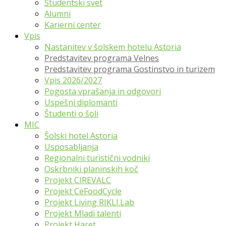
Študentski svet
Alumni
Karierni center
Vpis
Nastanitev v šolskem hotelu Astoria
Predstavitev programa Velnes
Predstavitev programa Gostinstvo in turizem
Vpis 2026/2027
Pogosta vprašanja in odgovori
Uspešni diplomanti
Študenti o šoli
MIC
Šolski hotel Astoria
Usposabljanja
Regionalni turistični vodniki
Oskrbniki planinskih koč
Projekt CIREVALC
Projekt CeFoodCycle
Projekt Living RIKLI.Lab
Projekt Mladi talenti
Projekt Haret