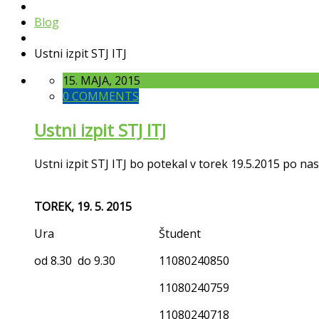
Blog
Ustni izpit STJ ITJ
15. MAJA, 2015
0 COMMENTS
Ustni izpit STJ ITJ
Ustni izpit STJ ITJ bo potekal v torek 19.5.2015 po 
TOREK, 19. 5. 2015
Ura
Študent
od 8.30 do 9.30
11080240850
11080240759
11080240718