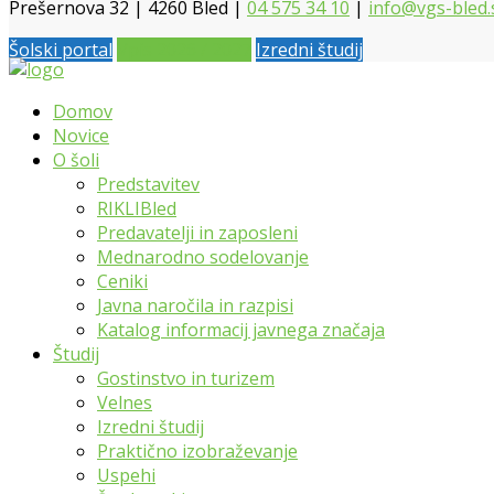
Prešernova 32 | 4260 Bled |
04 575 34 10
|
info@vgs-bled.
Šolski portal
Vpis 2026 / 2027
Izredni študij
Domov
Novice
O šoli
Predstavitev
RIKLIBled
Predavatelji in zaposleni
Mednarodno sodelovanje
Ceniki
Javna naročila in razpisi
Katalog informacij javnega značaja
Študij
Gostinstvo in turizem
Velnes
Izredni študij
Praktično izobraževanje
Uspehi