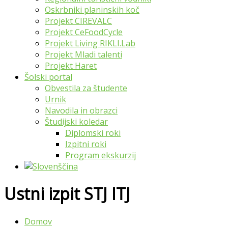
Oskrbniki planinskih koč
Projekt CIREVALC
Projekt CeFoodCycle
Projekt Living RIKLI.Lab
Projekt Mladi talenti
Projekt Haret
Šolski portal
Obvestila za študente
Urnik
Navodila in obrazci
Študijski koledar
Diplomski roki
Izpitni roki
Program ekskurzij
Ustni izpit STJ ITJ
Domov