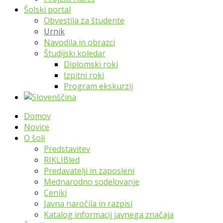
Šolski portal
Obvestila za študente
Urnik
Navodila in obrazci
Študijski koledar
Diplomski roki
Izpitni roki
Program ekskurzij
Domov
Novice
O šoli
Predstavitev
RIKLIBled
Predavatelji in zaposleni
Mednarodno sodelovanje
Ceniki
Javna naročila in razpisi
Katalog informacij javnega značaja