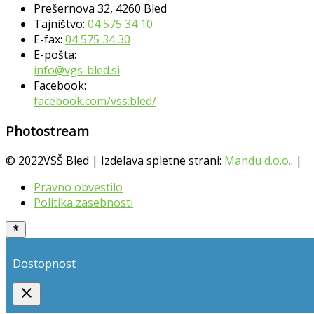
Prešernova 32, 4260 Bled
Tajništvo:
04 575 34 10
E-fax:
04 575 34 30
E-pošta:
info@vgs-bled.si
Facebook:
facebook.com/vss.bled/
Photostream
© 2022VSŠ Bled | Izdelava spletne strani:
Mandu d.o.o.
. |
Pravno obvestilo
Politika zasebnosti
Dostopnost
close
Toggle