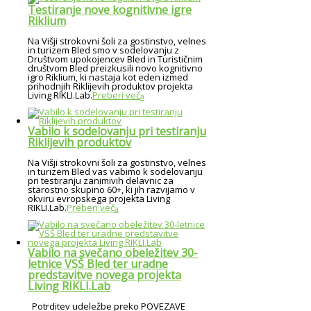
Testiranje nove kognitivne igre
Riklium
Na Višji strokovni šoli za gostinstvo, velnes
in turizem Bled smo v sodelovanju z
Društvom upokojencev Bled in Turističnim
društvom Bled preizkusili novo kognitivno
igro Riklium, ki nastaja kot eden izmed
prihodnjih Riklijevih produktov projekta
Living RIKLI.Lab.
Preberi več
Vabilo k sodelovanju pri testiranju
Riklijevih produktov
Na Višji strokovni šoli za gostinstvo, velnes
in turizem Bled vas vabimo k sodelovanju
pri testiranju zanimivih delavnic za
starostno skupino 60+, ki jih razvijamo v
okviru evropskega projekta Living
RIKLI.Lab.
Preberi več
Vabilo na svečano obeležitev 30-
letnice VSŠ Bled ter uradne
predstavitve novega projekta
Living RIKLI.Lab
Potrditev udeležbe preko POVEZAVE