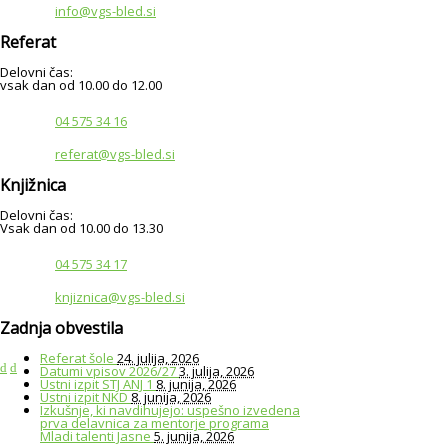
info@vgs-bled.si
Referat
Delovni čas:
vsak dan od 10.00 do 12.00
04 575 34 16
referat@vgs-bled.si
Knjižnica
Delovni čas:
Vsak dan od 10.00 do 13.30
04 575 34 17
knjiznica@vgs-bled.si
Zadnja obvestila
Referat šole
24. julija, 2026
Datumi vpisov 2026/27
3. julija, 2026
Ustni izpit STJ ANJ 1
8. junija, 2026
Ustni izpit NKD
8. junija, 2026
Izkušnje, ki navdihujejo: uspešno izvedena
prva delavnica za mentorje programa
Mladi talenti Jasne
5. junija, 2026