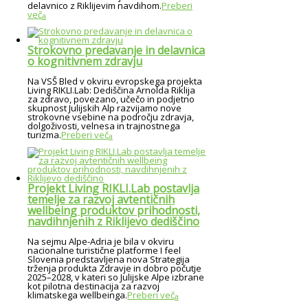
delavnico z Riklijevim navdihom.
Preberi
več
Strokovno predavanje in delavnica
o kognitivnem zdravju
Na VSŠ Bled v okviru evropskega projekta
Living RIKLI.Lab: Dediščina Arnolda Riklija
za zdravo, povezano, učečo in podjetno
skupnost Julijskih Alp razvijamo nove
strokovne vsebine na področju zdravja,
dolgoživosti, velnesa in trajnostnega
turizma.
Preberi več
Projekt Living RIKLI.Lab postavlja
temelje za razvoj avtentičnih
wellbeing produktov prihodnosti,
navdihnjenih z Riklijevo dediščino
Na sejmu Alpe-Adria je bila v okviru
nacionalne turistične platforme I feel
Slovenia predstavljena nova Strategija
trženja produkta Zdravje in dobro počutje
2025–2028, v kateri so Julijske Alpe izbrane
kot pilotna destinacija za razvoj
klimatskega wellbeinga.
Preberi več