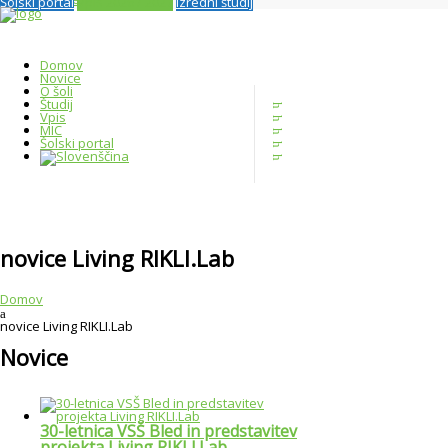
Šolski portal
Vpis 2026 / 2027
Izredni študij
Domov
Novice
O šoli
Študij
Vpis
MIC
Šolski portal
novice Living RIKLI.Lab
Domov
novice Living RIKLI.Lab
Novice
30-letnica VSŠ Bled in predstavitev
projekta Living RIKLI.Lab