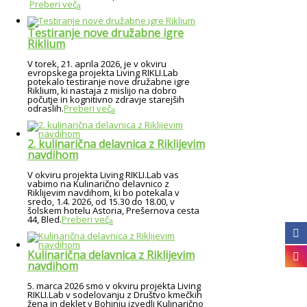
Preberi več
Testiranje nove družabne igre
Riklium
V torek, 21. aprila 2026, je v okviru
evropskega projekta Living RIKLI.Lab
potekalo testiranje nove družabne igre
Riklium, ki nastaja z mislijo na dobro
počutje in kognitivno zdravje starejših
odraslih.
Preberi več
2. kulinarična delavnica z Riklijevim
navdihom
V okviru projekta Living RIKLI.Lab vas
vabimo na Kulinarično delavnico z
Riklijevim navdihom, ki bo potekala v
sredo, 1.4. 2026, od 15.30 do 18.00, v
šolskem hotelu Astoria, Prešernova cesta
44, Bled.
Preberi več
Kulinarična delavnica z Riklijevim
navdihom
5. marca 2026 smo v okviru projekta Living
RIKLI.Lab v sodelovanju z Društvo kmečkih
žena in deklet v Bohinju izvedli Kulinarično