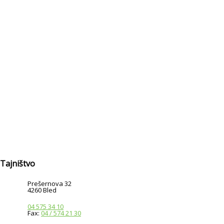
Tajništvo
Prešernova 32
4260 Bled
04 575 34 10
Fax:
04 / 574 21 30