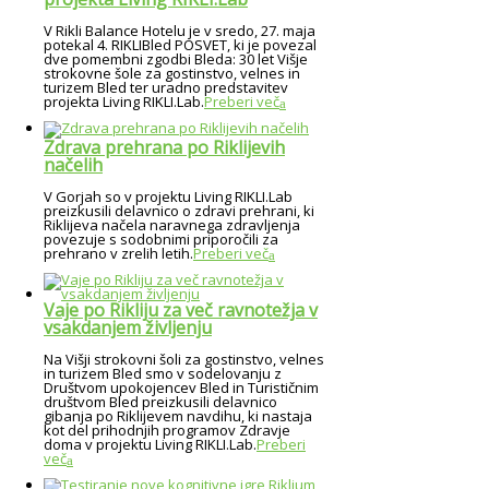
V Rikli Balance Hotelu je v sredo, 27. maja
potekal 4. RIKLIBled POSVET, ki je povezal
dve pomembni zgodbi Bleda: 30 let Višje
strokovne šole za gostinstvo, velnes in
turizem Bled ter uradno predstavitev
projekta Living RIKLI.Lab.
Preberi več
Zdrava prehrana po Riklijevih
načelih
V Gorjah so v projektu Living RIKLI.Lab
preizkusili delavnico o zdravi prehrani, ki
Riklijeva načela naravnega zdravljenja
povezuje s sodobnimi priporočili za
prehrano v zrelih letih.
Preberi več
Vaje po Rikliju za več ravnotežja v
vsakdanjem življenju
Na Višji strokovni šoli za gostinstvo, velnes
in turizem Bled smo v sodelovanju z
Društvom upokojencev Bled in Turističnim
društvom Bled preizkusili delavnico
gibanja po Riklijevem navdihu, ki nastaja
kot del prihodnjih programov Zdravje
doma v projektu Living RIKLI.Lab.
Preberi
več